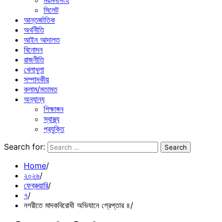
ময়মনসিংহ
সিলেট
আন্তর্জাতিক
অর্থনীতি
আইন আদালত
বিনোদন
রাজনীতি
খেলাধুলা
সম্পাদকীয়
কলাম/মতামত
অন্যান্য
শিক্ষাঙ্গন
স্বাস্থ্য
প্রযুক্তি
Search for:
Home
২০২৬
ফেব্রুয়ারি
৭
নগরীতে মাদকবিরোধী অভিযানে গ্রেপ্তার ৪