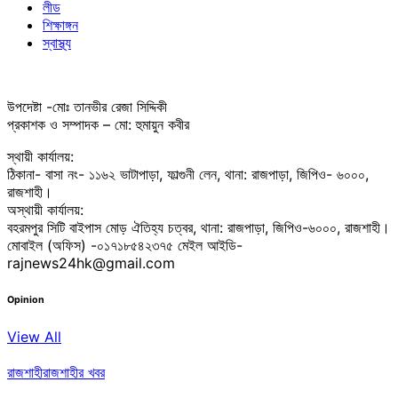
লীড
শিক্ষাঙ্গন
স্বাস্থ্য
উপদেষ্টা -মোঃ তানভীর রেজা সিদ্দিকী
প্রকাশক ও সম্পাদক – মো: হুমায়ুন কবীর
স্থায়ী কার্যালয়:
ঠিকানা- বাসা নং- ১১৬২ ভাটাপাড়া, ফাল্গুনী লেন, থানা: রাজপাড়া, জিপিও- ৬০০০,
রাজশাহী।
অস্থায়ী কার্যালয়:
বহরমপুর সিটি বাইপাস মোড় ঐতিহ্য চত্বর, থানা: রাজপাড়া, জিপিও-৬০০০, রাজশাহী।
মোবাইল (অফিস) -০১৭১৮৫৪২৩৭৫ মেইল আইডি-
rajnews24hk@gmail.com
Opinion
View All
রাজশাহী
রাজশাহীর খবর