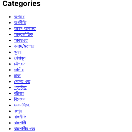
Categories
অপরাধ
অর্থনীতি
আইন আদালত
আন্তর্জাতিক
আবহাওয়া
কলাম/মতামত
খুলনা
খেলাধুলা
চট্টগ্রাম
জাতীয়
ঢাকা
দেশের খবর
প্রযুক্তি
বরিশাল
বিনোদন
ময়মনসিংহ
রংপুর
রাজনীতি
রাজশাহী
রাজশাহীর খবর