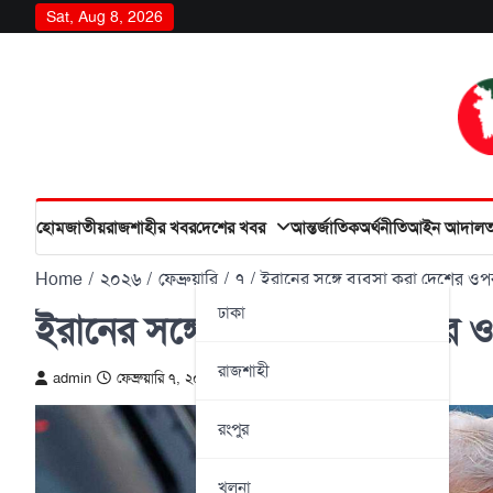
Skip
Sat, Aug 8, 2026
to
content
হোম
জাতীয়
রাজশাহীর খবর
দেশের খবর
আন্তর্জাতিক
অর্থনীতি
আইন আদাল
Home
২০২৬
ফেব্রুয়ারি
৭
ইরানের সঙ্গে ব্যবসা করা দেশের ও
ঢাকা
ইরানের সঙ্গে ব্যবসা করা দেশের 
রাজশাহী
admin
ফেব্রুয়ারি ৭, ২০২৬
রংপুর
খুলনা