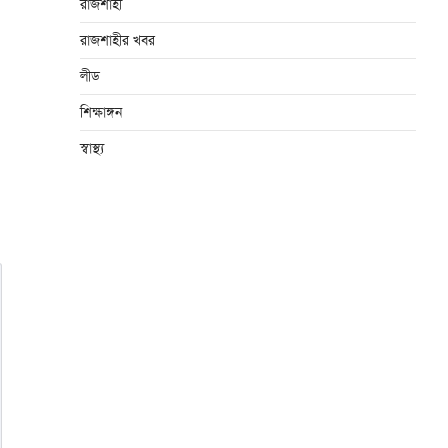
রাজশাহী
রাজশাহীর খবর
লীড
শিক্ষাঙ্গন
স্বাস্থ্য