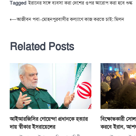
Tagged
ইরানের সঙ্গে ব্যবসা করা দেশের ওপর আরোপ করা হবে শুল্ক
Post
⟵
আজীবন পবা–মোহনপুরবাসীর কল্যাণে কাজ করতে চাই: মিলন
navigation
Related Posts
বিক্ষোভকারী সোলতা
আইআরজিসির গোয়েন্দা প্রধানকে হত্যার
করবে ইরান, আশঙ্ক
দায় স্বীকার ইসরায়েলের