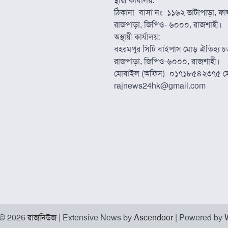
স্থায়ী কার্যালয়:
ঠিকানা- বাসা নং- ১১৬২ ভাটাপাড়া, ফাল্
রাজপাড়া, জিপিও- ৬০০০, রাজশাহী।
অস্থায়ী কার্যালয়:
বহরমপুর সিটি বাইপাস মোড় ঐতিহ্য চত্
রাজপাড়া, জিপিও-৬০০০, রাজশাহী।
মোবাইল (অফিস) -০১৭১৮৫৪২৩৭৫ ম
rajnews24hk@gmail.com
 © 2026
রাজনিউজ
| Extensive News by
Ascendoor
| Powered by