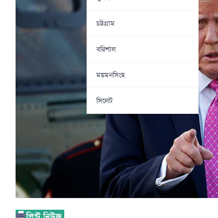
চট্টগ্রাম
বরিশাল
ময়মনসিংহ
সিলেট