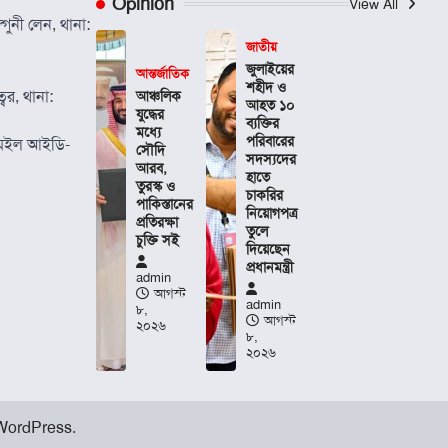
Opinion
View All
গুনী লেন, থানা:
জাতীয়
জুলাইয়ের
আন্তর্জাতিক
শহীদ ও
বর, থানা:
আঞ্চলিক
আহত ১০
যুদ্ধের
ব্যক্তির
মধ্যে
পরিবারের
েইল আইডি-
সৌদি
সদস্যদের
আরব,
হাতে
তুরস্ক ও
চাকরির
পাকিস্তানের
নিয়োগপত্র
প্রতিরক্ষা
তুলে
চুক্তি সই
দিয়েছেন
প্রধানমন্ত্রী
admin
আগস্ট
admin
৮,
আগস্ট
২০২৬
৮,
২০২৬
WordPress
.