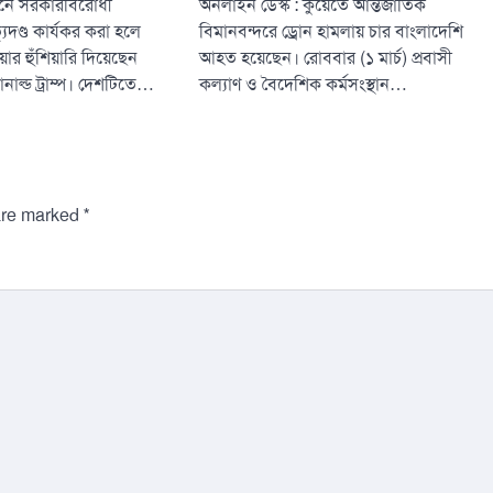
ানে সরকারবিরোধী
অনলাইন ডেস্ক : কুয়েতে আন্তর্জাতিক
যুদণ্ড কার্যকর করা হলে
বিমানবন্দরে ড্রোন হামলায় চার বাংলাদেশি
য়ার হুঁশিয়ারি দিয়েছেন
আহত হয়েছেন। রোববার (১ মার্চ) প্রবাসী
ডোনাল্ড ট্রাম্প। দেশটিতে…
কল্যাণ ও বৈদেশিক কর্মসংস্থান…
*
 are marked