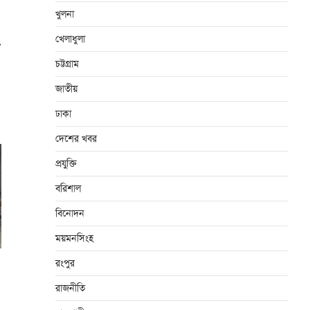
খুলনা
খেলাধুলা
⟶
চট্টগ্রাম
জাতীয়
ঢাকা
দেশের খবর
প্রযুক্তি
বরিশাল
বিনোদন
ময়মনসিংহ
রংপুর
রাজনীতি