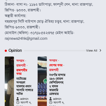
ঠিকানা- বাসা নং- ১১৬২ ভাটাপাড়া, ফাল্গুনী লেন, থানা: রাজপাড়া,
জিপিও- ৬০০০, রাজশাহী।
অস্থায়ী কার্যালয়:
বহরমপুর সিটি বাইপাস মোড় ঐতিহ্য চত্বর, থানা: রাজপাড়া,
জিপিও-৬০০০, রাজশাহী।
মোবাইল (অফিস) -০১৭১৮৫৪২৩৭৫ মেইল আইডি-
rajnews24hk@gmail.com
Opinion
View All
অপরাধ
অপরাধ
দেশের খবর
রাজশাহী
রাজশাহী
রাজশাহীর
খবর
নওগাঁর মান্দায়
নাটোরের
২৯৬ বোতল
অপহরণ
ফেন্সিডিলসহ
মামলার প্রধান
২ মাদক
আসামি সাভারে
কারবারি
আটক
গ্রেফতার
admin
admin
আগস্ট ৭,
আগস্ট ৭,