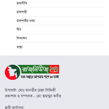
রাজনীতি
রাজশাহী
রাজশাহীর খবর
লীড
শিক্ষাঙ্গন
স্বাস্থ্য
উপদেষ্টা -মোঃ তানভীর রেজা সিদ্দিকী
প্রকাশক ও সম্পাদক – মো: হুমায়ুন কবীর
স্থায়ী কার্যালয়: