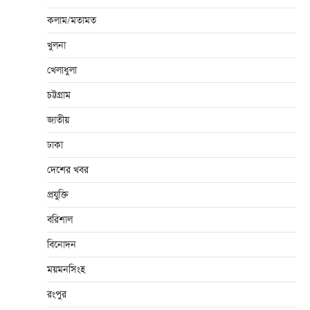
কলাম/মতামত
খুলনা
খেলাধুলা
চট্টগ্রাম
জাতীয়
ঢাকা
দেশের খবর
প্রযুক্তি
বরিশাল
বিনোদন
ময়মনসিংহ
রংপুর