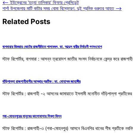
⟵
ইউক্রেনের ‘হত্যা তালিকায়’ ফিফার প্রেসিডেন্ট
শার্শা উপজেলায় মাটি কাটার সময় বোমা বিস্ফোরণ, দুই শ্রমিক গুরুতর আহত
⟶
Related Posts
বাগমারার ঝিকরায় ভোটের রাজনীতিতে পালাবদল, ডা. আব্দুল বারীর নির্বাচনী গণসংযোগ
স্টাফ রিপোর্টার, বাগমারা : আসন্ন ত্রয়োদশ জাতীয় সংসদ নির্বাচনকে কেন্দ্র করে রাজ
দাঁড়িপাল্লা রাজশাহীবাসীর আস্থার প্রতীক : ডা. মোহাম্মদ জাহাঙ্গীর
স্টাফ রিপোর্টার : রাজশাহী -২ আসনের জামায়াতে ইসলামী মনোনীত দাঁড়িপাল্লা প্রতীকের প
পবা-মোহনপুরের মানুষের ভালোবাসায় সিক্ত মিলন
স্টাফ রিপোর্টার : রাজশাহী-৩ (পবা-মোহনপুর) আসনে বিএনপির ধানের শীষ প্রতীকে নব