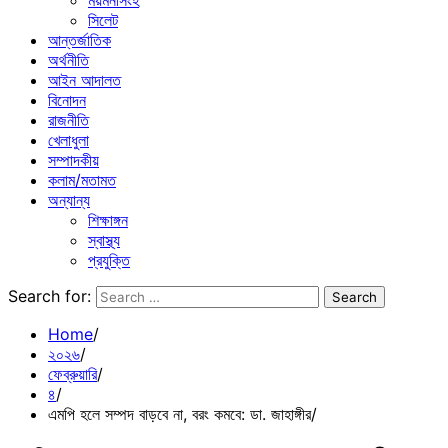
ময়মনসিংহ
সিলেট
আন্তর্জাতিক
অর্থনীতি
আইন আদালত
বিনোদন
রাজনীতি
খেলাধুলা
সম্পাদকীয়
কলাম/মতামত
অন্যান্য
শিক্ষাঙ্গন
স্বাস্থ্য
প্রযুক্তি
Search for:
Home
২০২৬
ফেব্রুয়ারি
৪
এমপি হলে সম্পদ বাড়বে না, বরং কমবে: ডা. জাহাঙ্গীর