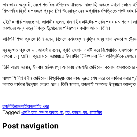
তার ভাষ্য অনুযায়ী, দেশে শতাধিক ইপিজেড থাকলেও রাজশাহী অঞ্চলে এখনো কোনো ইপিজে
শিল্পনগরীর দ্বিতীয় প্রকল্পে প্রকৃত শিল্প উদ্যোক্তাদের অগ্রাধিকারভিত্তিতে প্লট বরাদ্
হাইটেক পার্ক প্রসঙ্গে ডা. জাহাঙ্গীর বলেন, রাজশাহীর হাইটেক পার্কের প্রায় ৮০ শতাংশ 
তরুণদের জন্য নতুন দিগন্ত উন্মোচনের পরিকল্পনার কথাও জানান তিনি।
কারিগরি শিক্ষা প্রসঙ্গে তিনি বলেন, বিদেশে কর্মসংস্থান বৃদ্ধির জন্য ভাষা দক্ষতা ও 
স্বাস্থ্যখাত প্রসঙ্গে ডা. জাহাঙ্গীর বলেন, প্রতি জেলায় একটি করে বিশেষায়িত হাসপাত
এখনো চালু হয়নি। প্রয়োজনে জামায়াতে ইসলামীর চিকিৎসকরা বিনা পারিশ্রমিকে সেখানে
তিনি আরও জানান, ঈদগাহ মাঠসংলগ্ন এলাকায় রাজশাহী মেডিকেল কলেজ হাসপাতালের না
পাশাপাশি নির্মাণাধীন মেডিকেল বিশ্ববিদ্যালয়ের কাজ দ্রুত শেষ করে তা কার্যকর করার প্রত
আনতে কার্যকর উদ্যোগ নেওয়া হবে। তিনি জানান, রাজশাহী অঞ্চলের উন্নয়নে বরাদ্দকৃত
রাজনীতি
রাজশাহী
রাজশাহীর খবর
Tagged
এমপি হলে সম্পদ বাড়বে না
,
বরং কমবে: ডা. জাহাঙ্গীর
Post navigation