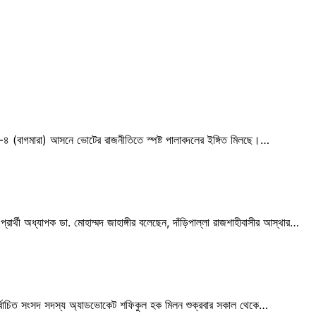
শাহী-৪ (বাগমারা) আসনে ভোটের রাজনীতিতে স্পষ্ট পালাবদলের ইঙ্গিত মিলছে।…
্রার্থী অধ্যাপক ডা. মোহাম্মদ জাহাঙ্গীর বলেছেন, দাঁড়িপাল্লা রাজশাহীবাসীর আস্থার…
নির্বাচিত সংসদ সদস্য অ্যাডভোকেট শফিকুল হক মিলন শুক্রবার সকাল থেকে…