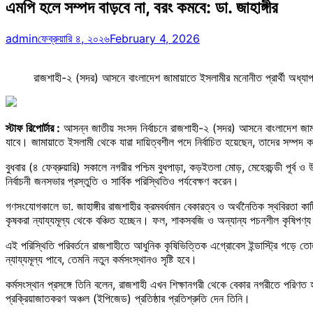
এমপি হলে সম্পদ বাড়বে না, বরং কমবে: ডা. জাহাঙ্গীর
admin
ফেব্রুয়ারি ৪, ২০২৬
February 4, 2026
রাজশাহী-২ (সদর) আসনে বাংলাদেশ জামায়াতে ইসলামীর মনোনীত প্রার্থী অধ্যাপক
স্টাফ রিপোর্টার :
আসন্ন জাতীয় সংসদ নির্বাচনে রাজশাহী-২ (সদর) আসনে বাংলাদেশ জামায়
যাবে। জামায়াতে ইসলামী থেকে যারা দায়িত্বশীল পদে নির্বাচিত হয়েছেন, তাদের সম্পদ
বুধবার (৪ ফেব্রুয়ারি) সকালে নগরীর পশ্চিম বুধপাড়া, কড়ইতলা মোড়, মেহেরচন্ডী পূর
নির্বাচনী জনসভার প্রস্তুতি ও সার্বিক পরিস্থিতিও পর্যবেক্ষণ করেন।
গণসংযোগকালে ডা. জাহাঙ্গীর রাজশাহীর ক্রমবর্ধমান বেকারত্ব ও অর্থনৈতিক স্থবিরতা কাটি
কৃষকরা ন্যায্যমূল্য থেকে বঞ্চিত হচ্ছেন। ফল, শাকসবজি ও অন্যান্য পচনশীল কৃষিপণ্য স
এই পরিস্থিতি পরিবর্তনে রাজশাহীতে আধুনিক কৃষিভিত্তিক এগ্রোবেস ইন্ডাস্ট্রি গড়ে 
ন্যায্যমূল্য পাবে, তেমনি নতুন কর্মসংস্থানও সৃষ্টি হবে।
কর্মসংস্থান প্রসঙ্গে তিনি বলেন, রাজশাহী এখন শিক্ষানগরী থেকে বেকার নগরীতে পরিণত 
প্রক্রিয়াজাতকরণ অঞ্চল (ইপিজেড) প্রতিষ্ঠার প্রতিশ্রুতি দেন তিনি।