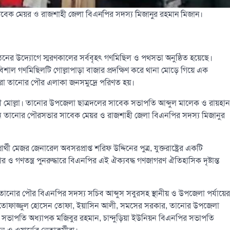
সাবেক মেয়র ও রাজশাহী জেলা বিএনপির সদস্য মিজানুর রহমান মিজান।
র উদ্যোগে স্মরণকালের সর্ববৃহৎ গণমিছিল ও পথসভা অনুষ্ঠিত হয়েছে।
 গণমিছিলটি গোল্লাপাড়া বাজার প্রদক্ষিণ করে থানা মোড়ে গিয়ে এক
পুরো তানোর পৌর এলাকা জনসমুদ্রে পরিণত হয়।
মোল্লা। তানোর উপজেলা ছাত্রদলের সাবেক সভাপতি আব্দুল মালেক ও রায়হান
রাখেন তানোর পৌরসভার সাবেক মেয়র ও রাজশাহী জেলা বিএনপির সদস্য মিজানুর
 মেজর জেনারেল অবসরপ্রাপ্ত শরিফ উদ্দিনের পুত্র, যুক্তরাষ্ট্রের একটি
ও গণতন্ত্র পুনরুদ্ধারে বিএনপির এই ঐক্যবদ্ধ গণজাগরণ ঐতিহাসিক দৃষ্টান্ত
ান, তানোর পৌর বিএনপির সদস্য সচিব আব্দুস সবুরসহ স্থানীয় ও উপজেলা পর্যায়ের
নান, তোফাজ্জুল হোসেন তোফা, ইয়াসিন আলী, সমসের সরকার, তানোর উপজেলা
ির সভাপতি অধ্যাপক মজিবুর রহমান, চান্দুড়িয়া ইউনিয়ন বিএনপির সভাপতি