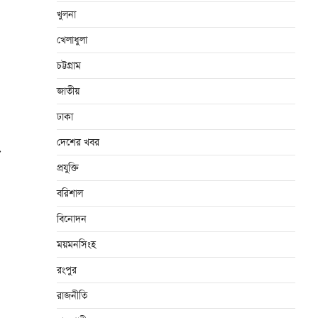
খুলনা
খেলাধুলা
চট্টগ্রাম
জাতীয়
ঢাকা
দেশের খবর
⟶
প্রযুক্তি
বরিশাল
বিনোদন
ময়মনসিংহ
রংপুর
রাজনীতি