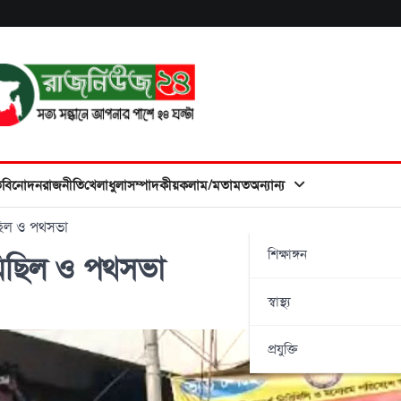
ত
বিনোদন
রাজনীতি
খেলাধুলা
সম্পাদকীয়
কলাম/মতামত
অন্যান্য
িছিল ও পথসভা
শিক্ষাঙ্গন
মিছিল ও পথসভা
স্বাস্থ্য
প্রযুক্তি