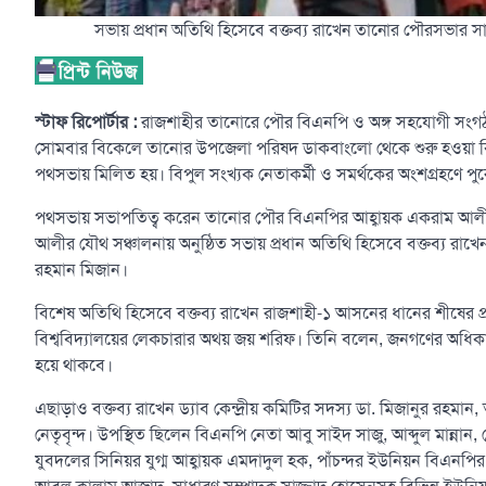
সভায় প্রধান অতিথি হিসেবে বক্তব্য রাখেন তানোর পৌরসভার 
স্টাফ রিপোর্টার :
রাজশাহীর তানোরে পৌর বিএনপি ও অঙ্গ সহযোগী সংগঠনে
সোমবার বিকেলে তানোর উপজেলা পরিষদ ডাকবাংলো থেকে শুরু হওয়া বিশাল
পথসভায় মিলিত হয়। বিপুল সংখ্যক নেতাকর্মী ও সমর্থকের অংশগ্রহণে 
পথসভায় সভাপতিত্ব করেন তানোর পৌর বিএনপির আহ্বায়ক একরাম আলী 
আলীর যৌথ সঞ্চালনায় অনুষ্ঠিত সভায় প্রধান অতিথি হিসেবে বক্তব্য 
রহমান মিজান।
বিশেষ অতিথি হিসেবে বক্তব্য রাখেন রাজশাহী-১ আসনের ধানের শীষের প্রার্থী
বিশ্ববিদ্যালয়ের লেকচারার অথয় জয় শরিফ। তিনি বলেন, জনগণের অধিকার 
হয়ে থাকবে।
এছাড়াও বক্তব্য রাখেন ড্যাব কেন্দ্রীয় কমিটির সদস্য ডা. মিজানুর রহম
নেতৃবৃন্দ। উপস্থিত ছিলেন বিএনপি নেতা আবু সাইদ সাজু, আব্দুল মান্
যুবদলের সিনিয়র যুগ্ম আহ্বায়ক এমদাদুল হক, পাঁচন্দর ইউনিয়ন বিএনপ