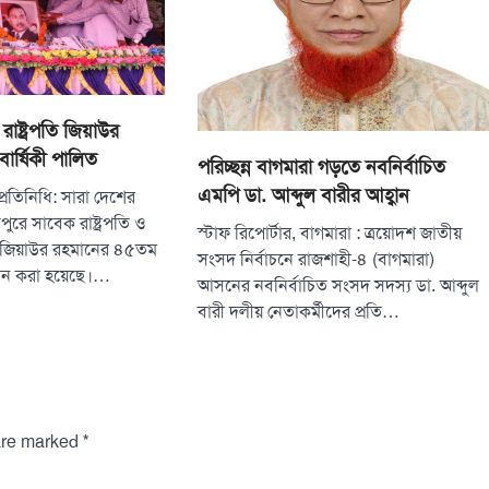
াষ্ট্রপতি জিয়াউর
ার্ষিকী পালিত
পরিচ্ছন্ন বাগমারা গড়তে নবনির্বাচিত
এমপি ডা. আব্দুল বারীর আহ্বান
প্রতিনিধি: সারা দেশের
পুরে সাবেক রাষ্ট্রপতি ও
স্টাফ রিপোর্টার, বাগমারা : ত্রয়োদশ জাতীয়
তা জিয়াউর রহমানের ৪৫তম
সংসদ নির্বাচনে রাজশাহী-৪ (বাগমারা)
ালন করা হয়েছে।…
আসনের নবনির্বাচিত সংসদ সদস্য ডা. আব্দুল
বারী দলীয় নেতাকর্মীদের প্রতি…
*
 are marked