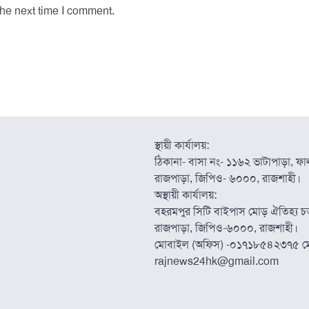
the next time I comment.
স্থায়ী কার্যালয়:
ঠিকানা- বাসা নং- ১১৬২ ভাটাপাড়া, ফাল্
রাজপাড়া, জিপিও- ৬০০০, রাজশাহী।
অস্থায়ী কার্যালয়:
বহরমপুর সিটি বাইপাস মোড় ঐতিহ্য চত্
রাজপাড়া, জিপিও-৬০০০, রাজশাহী।
মোবাইল (অফিস) -০১৭১৮৫৪২৩৭৫ ম
rajnews24hk@gmail.com