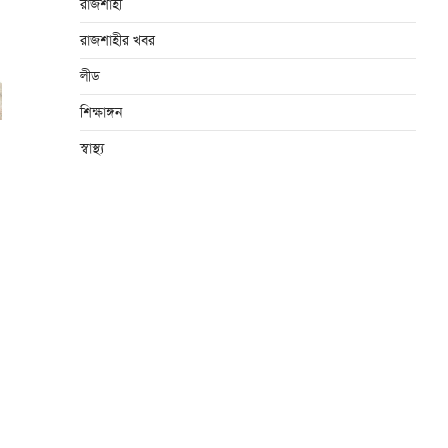
রাজশাহী
রাজশাহীর খবর
লীড
শিক্ষাঙ্গন
স্বাস্থ্য