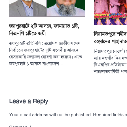
জয়পুরহাটে ২টি আসনে, জামায়াত ১টি,
বিএনপি ১টিতে জয়ী
নিয়ামতপুরে শহীদ র
রহমানের শাহাদাতব
জয়পুরহাট প্রতিনিধি : ত্রয়োদশ জাতীয় সংসদ
নির্বাচনে জয়পুরহাটের দুটি সংসদীয় আসনে
নিয়ামতপুর (নওগাঁ) 
বেসরকারি ফলাফল ঘোষণা করা হয়েছে। এতে
ন্যায় নওগাঁর নিয়ামত
জয়পুরহাট-১ আসনে বাংলাদেশ…
বিএনপির প্রতিষ্ঠা
শাহাদাতবার্ষিকী প
Leave a Reply
Your email address will not be published.
Required fields