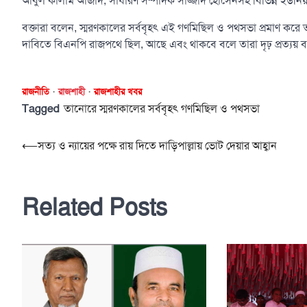
আবুল কালাম আজাদ, সাধারণ সম্পাদক সাজ্জাদ হোসেনসহ বিভিন্ন ইউনিয়ন 
বক্তারা বলেন, স্মরণকালের সর্ববৃহৎ এই গণমিছিল ও পথসভা প্রমাণ করে তান
দাবিতে বিএনপি রাজপথে ছিল, আছে এবং থাকবে বলে তারা দৃঢ় প্রত্যয় ব্
রাজনীতি
রাজশাহী
রাজশাহীর খবর
Tagged
তানোরে স্মরণকালের সর্ববৃহৎ গণমিছিল ও পথসভা
Post
⟵
সত্য ও ন্যায়ের পক্ষে রায় দিতে দাড়িপাল্লায় ভোট দেয়ার আহ্বান
navigation
Related Posts