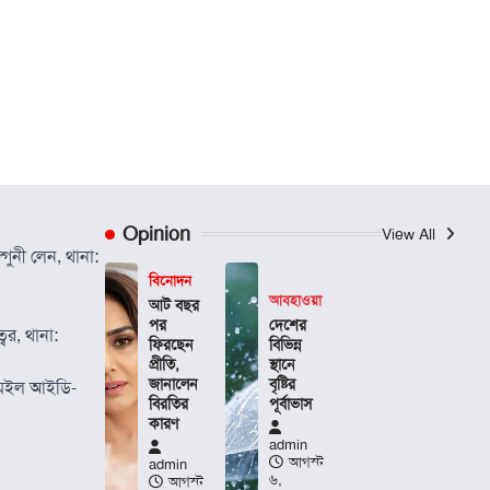
Opinion
View All
গুনী লেন, থানা:
বিনোদন
আবহাওয়া
আট বছর
পর
দেশের
বর, থানা:
ফিরছেন
বিভিন্ন
প্রীতি,
স্থানে
জানালেন
বৃষ্টির
েইল আইডি-
বিরতির
পূর্বাভাস
কারণ
admin
আগস্ট
admin
৬,
আগস্ট