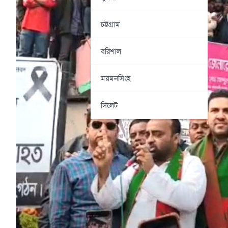
চট্টগ্রাম
বরিশাল
ময়মনসিংহ
সিলেট