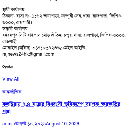
স্থায়ী কার্যালয়:
ঠিকানা- বাসা নং- ১১৬২ ভাটাপাড়া, ফাল্গুনী লেন, থানা: রাজপাড়া, জিপিও-
৬০০০, রাজশাহী।
অস্থায়ী কার্যালয়:
বহরমপুর সিটি বাইপাস মোড় ঐতিহ্য চত্বর, থানা: রাজপাড়া, জিপিও-৬০০০,
রাজশাহী।
মোবাইল (অফিস) -০১৭১৮৫৪২৩৭৫ মেইল আইডি-
rajnews24hk@gmail.com
Opinion
View All
আন্তর্জাতিক
কলম্বিয়ায় ৭.৪ মাত্রার বিধ্বংসী ভূমিকম্পে ব্যাপক ক্ষয়ক্ষতির
শঙ্কা
admin
আগস্ট ১০, ২০২৬
August 10, 2026