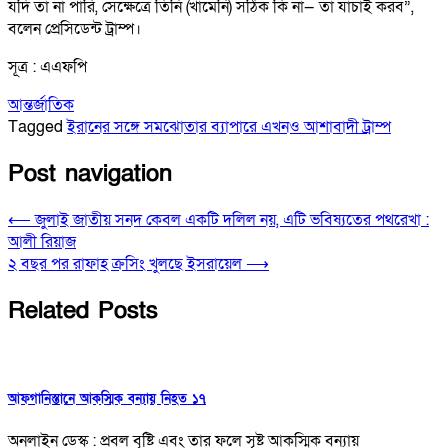
যদি তা না পারি, সেক্ষেত্রে তিনি (খামেনি) সঠিক কি না— তা যাচাই করব”,
বলেন প্রেসিডেন্ট ট্রাম্প।
সূত্র : এএফপি
আন্তর্জাতিক
Tagged
ইরানের সঙ্গে সমঝোতার ব্যাপারে এখনও আশাবাদী ট্রাম্প
Post navigation
⟵
জুলাই জাতীয় সনদ কেবল একটি দলিল নয়, এটি ভবিষ্যতের পথরেখা :
আলী রিয়াজ
২ বছর পর রাফাহ ক্রসিং খুলছে ইসরায়েল
⟶
Related Posts
আফগানিস্তানে আকস্মিক বন্যায় নিহত ১৭
অনলাইন ডেস্ক : প্রবল বৃষ্টি এবং তার ফলে সৃষ্ট আকস্মিক বন্যায়