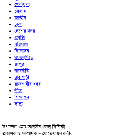
খেলাধুলা
চট্টগ্রাম
জাতীয়
ঢাকা
দেশের খবর
প্রযুক্তি
বরিশাল
বিনোদন
ময়মনসিংহ
রংপুর
রাজনীতি
রাজশাহী
রাজশাহীর খবর
লীড
শিক্ষাঙ্গন
স্বাস্থ্য
উপদেষ্টা -মোঃ তানভীর রেজা সিদ্দিকী
প্রকাশক ও সম্পাদক – মো: হুমায়ুন কবীর