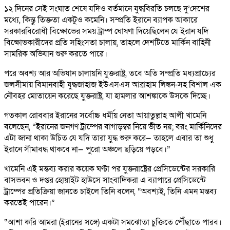
১২ দিনের সেই সংঘাত শেষে যদিও বর্তমানে যুদ্ধবিরতি চলছে দু’দেশের
মধ্যে, কিন্তু তিক্ততা একটুও কমেনি। সম্প্রতি ইরানে ব্যাপক আকারে
সরকারবিরোধী বিক্ষোভের সময় ট্রাম্প ঘোষণা দিয়েছিলেন যে ইরান যদি
বিক্ষোভকারীদের প্রতি সহিংসতা চালায়, তাহলে দেশটিতে মার্কিন বাহিনী
সামরিক অভিযান শুরু করতে পারে।
পরে অবশ্য আর অভিযান চালায়নি যুক্তরাষ্ট্র, তবে অতি সম্প্রতি মধ্যপ্রাচ্যের
জলসীমায় বিমানবাহী যুদ্ধজাহাজ ইউএসএস আব্রাহাম লিঙ্কন-সহ বিশাল এক
নৌবহর মোতায়েন করেছে যুক্তরাষ্ট্র, যা হামলার আশঙ্কাকে উসকে দিচ্ছে।
গতকাল রোববার ইরানের সর্বোচ্চ ধর্মীয় নেতা আয়াতুল্লাহ আলী খামেনি
বলেছেন, “ইরানের জনগণ ট্রাম্পের বাগাড়ম্বর নিয়ে ভীত নয়; বরং মার্কিনিদের
এটা জানা থাকা উচিত যে যদি তারা যুদ্ধ শুরু করে— তাহলে এবার তা শুধু
ইরানে সীমাবদ্ধ থাকবে না— পুরো অঞ্চলে ছড়িয়ে পড়বে।”
খামেনি এই মন্তব্য করার কয়েক ঘণ্টা পর যুক্তরাষ্ট্রের প্রেসিডেন্টের সরকারি
বাসভবন ও দপ্তর হোয়াইট হাউসে সাংবাদিকরা এ ব্যাপারে প্রেসিডেন্টে
ট্রাম্পের প্রতিক্রিয়া জানতে চাইলে তিনি বলেন, “অবশ্যই, তিনি এমন মন্তব্য
করতেই পারেন।”
“আশা করি আমরা (ইরানের সঙ্গে) একটা সমঝোতা চুক্তিতে পৌঁছাতে পারব।