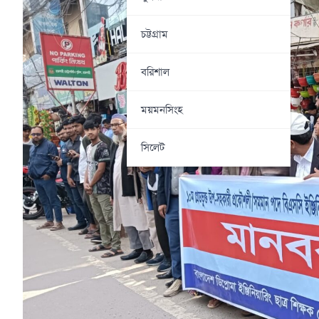
চট্টগ্রাম
বরিশাল
ময়মনসিংহ
সিলেট