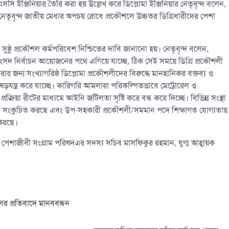
বিএসসি ইঞ্জিনিয়ার তৈরি করা হয় উল্লেখ করে ডিপ্লোমা ইঞ্জিনিয়ার নেতৃবৃন্দ বলেন,
 নেতৃবৃন্দ জাতীয় মেধার অপচয় রোধে প্রকৌশলে উচ্চতর ডিগ্রিধারীদের পেশা
 সুষ্ঠু প্রকৌশল কর্মপরিবেশ নিশ্চিতের দাবি জানানো হয়। নেতৃবৃন্দ বলেন,
ংসদ নির্বাচন আয়োজনের পথে এগিয়ে যাচ্ছে, ঠিক সেই সময়ে ডিগ্রি প্রকৌশলী
ার জন্য সংখ্যাগরিষ্ঠ ডিপ্লোমা প্রকৌশলীদের বিরুদ্ধে মানহানিকর বক্তব্য ও
জন্য ষড়যন্ত্র করে যাচ্ছে। কারিগরি আমলারা পরিকল্পিতভাবে মেট্রোরেল ও
রিয়া রীটের মাধ্যমে আইনি জটিলতা সৃষ্টি করে বন্ধ করে দিচ্ছে। বিভিন্ন সংস্থা
সংখ্যা সংকুচিত করছে এবং উপ-সহকারী প্রকৌশলী/সমমান পদে শিক্ষাগত যোগ্যতায়
 করছে।
্ষক পেশাজীবী সংগ্রাম পরিষদএর সদস্য সচিব মাসফিকুর রহমান, যুগ্ম আহ্বায়ক
র প্রতিবাদে মানববন্ধন