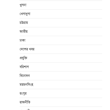
খুলনা
খেলাধুলা
চট্টগ্রাম
জাতীয়
ঢাকা
দেশের খবর
প্রযুক্তি
বরিশাল
বিনোদন
ময়মনসিংহ
রংপুর
রাজনীতি