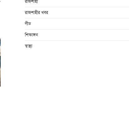
⟶
রাজশাহী
রাজশাহীর খবর
লীড
শিক্ষাঙ্গন
স্বাস্থ্য