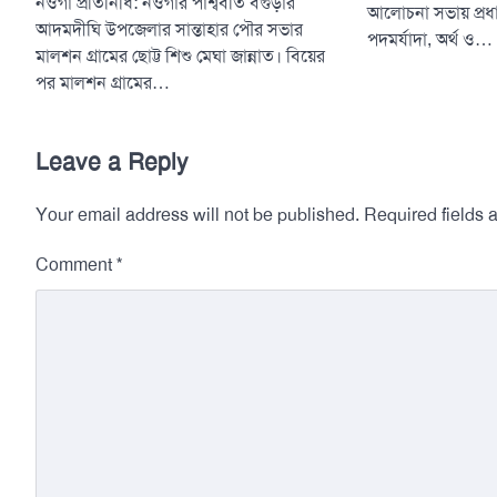
নওগাঁ প্রতিনিধি: নওগাঁর পার্শ্ববর্তি বগুড়ার
আলোচনা সভায় প্রধানমন্
আদমদীঘি উপজেলার সান্তাহার পৌর সভার
পদমর্যাদা, অর্থ ও…
মালশন গ্রামের ছোট্ট শিশু মেঘা জান্নাত। বিয়ের
পর মালশন গ্রামের…
Leave a Reply
Your email address will not be published.
Required fields
*
Comment