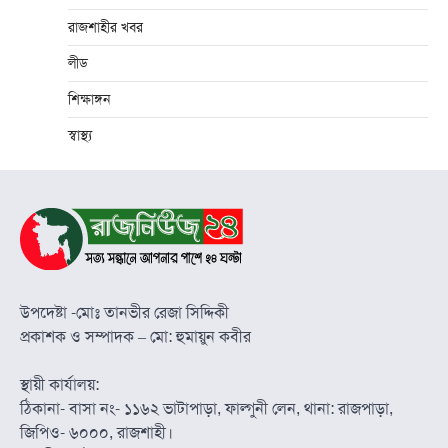
রাজশাহীর খবর
লীড
শিক্ষাঙ্গন
স্বাস্থ্য
উপদেষ্টা -মোঃ তানভীর রেজা সিদ্দিকী
প্রকাশক ও সম্পাদক – মো: হুমায়ুন কবীর
স্থায়ী কার্যালয়:
ঠিকানা- বাসা নং- ১১৬২ ভাটাপাড়া, ফাল্গুনী লেন, থানা: রাজপাড়া,
জিপিও- ৬০০০, রাজশাহী।