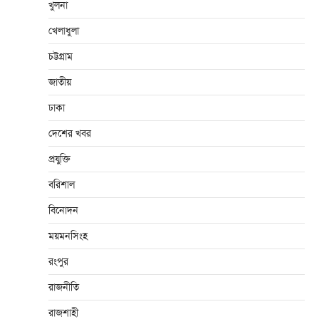
খুলনা
খেলাধুলা
চট্টগ্রাম
জাতীয়
ঢাকা
দেশের খবর
প্রযুক্তি
বরিশাল
বিনোদন
ময়মনসিংহ
রংপুর
রাজনীতি
রাজশাহী