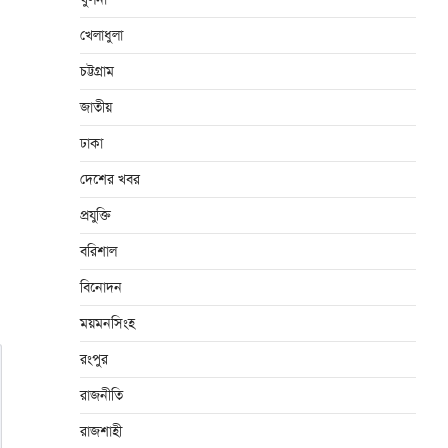
খেলাধুলা
চট্টগ্রাম
জাতীয়
ঢাকা
দেশের খবর
প্রযুক্তি
বরিশাল
বিনোদন
ময়মনসিংহ
রংপুর
রাজনীতি
রাজশাহী