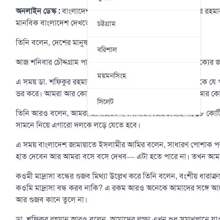
অনলাইন ডেস্ক :
বাংলাদেশ জামায়াতে ইসলামীর আমির ডা. শফিকুর রহম
মানবিক বাংলাদেশ দেখতে চাই।
চট্টগ্রাম
তিনি বলেন, দেশের মানুষ একটি পরিবর্তন দেখতে চায়।
বরিশাল
আজ শনিবার চৌদ্দগ্রাম পাইলট হাইস্কুল মাঠে ১১-দলীয় নির্বাচনী ঐক্য
ময়মনসিংহ
এ সময় ডা. শফিকুর রহমান বলেন, ১২ তারিখের পর ১৩ তারিখ থেকে যে প
ভর করে। আমরা আর কোনো আধিপত্যবাদকে মানবো না, আমরা আর কোনো দু
সিলেট
তিনি আরও বলেন, আমরা জামায়াতে ইসলামীর বিজয় চাইছি না, ১৮ কোটি মান
সামনে নিয়ে এগারো দলকে লড়ে যেতে হবে।
এ সময় বাংলাদেশ জামায়াতে ইসলামীর আমির বলেন, সাধারণ পোশাক পর
হাত দেবেন আর আমরা বসে বসে দেখব— এটা হতে পারে না। তখন আমা
কওমী মাদ্রাসা বন্ধের গুজব মিথ্যা উল্লেখ করে তিনি বলেন, বংশীয় ধারাক
কওমি মাদ্রাসা বন্ধ করব নাকি? এ রকম আরও অনেকে আমাদের সঙ্গে আছ
আর গুজব কানে তুলে না।
ডা. শফিকুর রহমান আরও বলেন, আমাদের লক্ষ্য এখন শুধু সম্মুখপানে য