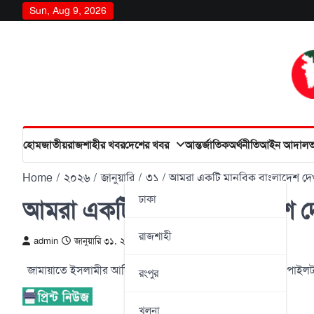
Skip
Sun, Aug 9, 2026
to
content
হোম
জাতীয়
রাজশাহীর খবর
দেশের খবর
আন্তর্জাতিক
অর্থনীতি
আইন আদাল
Home
২০২৬
জানুয়ারি
৩১
আমরা একটি মানবিক বাংলাদেশ দেখ
ঢাকা
আমরা একটি মানবিক বাংলাদেশ দে
রাজশাহী
admin
জানুয়ারি ৩১, ২০২৬
জামায়াতে ইসলামীর আমির ডা. শফিকুর রহমান শনিবার চৌদ্দগ্রাম পাইলট হ
রংপুর
খুলনা