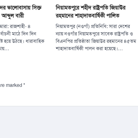
ের ভালোবাসায় সিক্ত
নিয়ামতপুরে শহীদ রাষ্ট্রপতি জিয়াউর
. আব্দুল বারী
রহমানের শাহাদাতবার্ষিকী পালিত
গমারা: রাজশাহী- ৪
নিয়ামতপুর (নওগাঁ) প্রতিনিধি: সারা দেশের
্বাচনী মাঠে দিন দিন
ন্যায় নওগাঁর নিয়ামতপুরে সাবেক রাষ্ট্রপতি ও
্পষ্ট হয়ে উঠছে। ধারাবাহিক
বিএনপির প্রতিষ্ঠাতা জিয়াউর রহমানের ৪৫তম
ভায়…
শাহাদাতবার্ষিকী পালন করা হয়েছে।…
*
 are marked