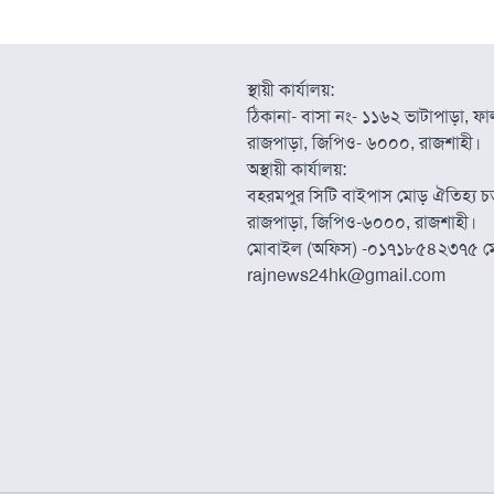
স্থায়ী কার্যালয়:
ঠিকানা- বাসা নং- ১১৬২ ভাটাপাড়া, ফাল্
রাজপাড়া, জিপিও- ৬০০০, রাজশাহী।
অস্থায়ী কার্যালয়:
বহরমপুর সিটি বাইপাস মোড় ঐতিহ্য চত্
রাজপাড়া, জিপিও-৬০০০, রাজশাহী।
মোবাইল (অফিস) -০১৭১৮৫৪২৩৭৫ ম
rajnews24hk@gmail.com