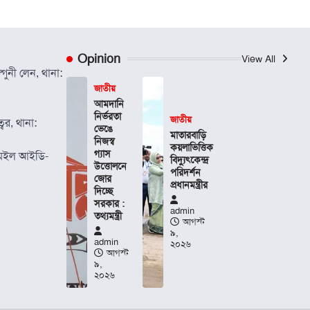
Opinion
View All
গুনী লেন, থানা:
জাতীয়
আমদানি
নির্ভরতা
জাতীয়
বর, থানা:
ভেঙে
মাতারবাড়ি
নিজস্ব
কয়লাভিত্তিক
গ্যাস
েইল আইডি-
বিদ্যুৎকেন্দ্র
উত্তোলনে
পরিদর্শন
জোর
প্রধানমন্ত্রীর
দিচ্ছে
সরকার :
admin
তথ্যমন্ত্রী
আগস্ট
৯,
admin
২০২৬
আগস্ট
৯,
২০২৬