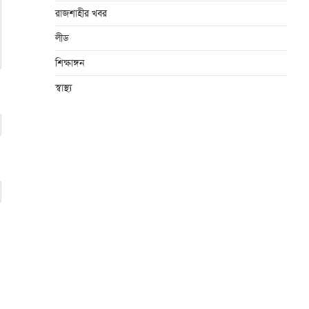
রাজশাহীর খবর
লীড
শিক্ষাঙ্গন
স্বাস্থ্য