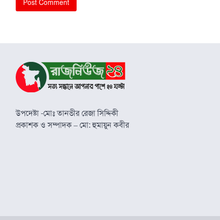
উপদেষ্টা -মোঃ তানভীর রেজা সিদ্দিকী
প্রকাশক ও সম্পাদক – মো: হুমায়ুন কবীর