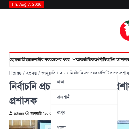
Skip
Fri, Aug 7, 2026
to
content
হোম
জাতীয়
রাজশাহীর খবর
দেশের খবর
আন্তর্জাতিক
অর্থনীতি
আইন আদাল
Home
২০২৬
জানুয়ারি
২৮
নির্বাচনি প্রচারের প্রতিটি ধাপে প
ঢাকা
নির্বাচনি প্রচারের প্রতিটি ধাপে 
রাজশাহী
প্রশাসক
রংপুর
admin
জানুয়ারি ২৮, ২০২৬
খুলনা