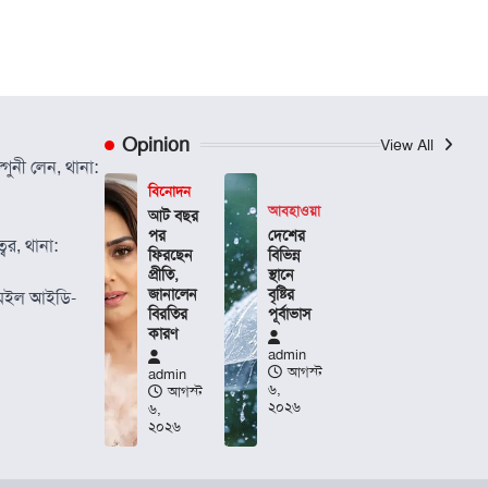
Opinion
View All
গুনী লেন, থানা:
বিনোদন
আবহাওয়া
আট বছর
পর
দেশের
বর, থানা:
ফিরছেন
বিভিন্ন
প্রীতি,
স্থানে
জানালেন
বৃষ্টির
েইল আইডি-
বিরতির
পূর্বাভাস
কারণ
admin
আগস্ট
admin
৬,
আগস্ট
২০২৬
৬,
২০২৬