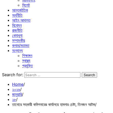
ময়মনসিংহ
সিলেট
আন্তর্জাতিক
অর্থনীতি
আইন আদালত
বিনোদন
রাজনীতি
খেলাধুলা
সম্পাদকীয়
কলাম/মতামত
অন্যান্য
শিক্ষাঙ্গন
স্বাস্থ্য
প্রযুক্তি
Search for:
Home
২০২৬
জানুয়ারি
২৮
তানোরে সহকারী কমিশনারের কার্যালয়ে হামলার চেষ্টা, তিনজন আটক