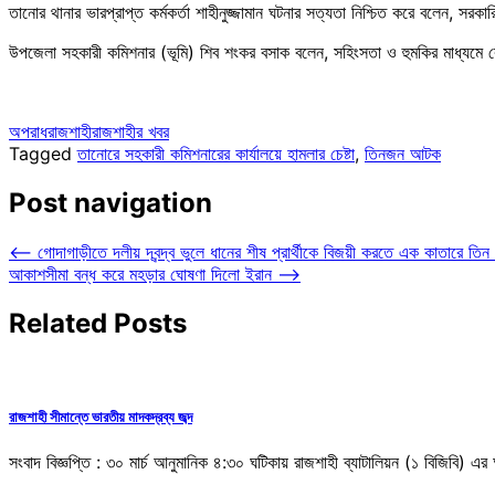
তানোর থানার ভারপ্রাপ্ত কর্মকর্তা শাহীনুজ্জামান ঘটনার সত্যতা নিশ্চিত করে বলেন,
উপজেলা সহকারী কমিশনার (ভূমি) শিব শংকর বসাক বলেন, সহিংসতা ও হুমকির মাধ্যমে কেউ 
অপরাধ
রাজশাহী
রাজশাহীর খবর
Tagged
তানোরে সহকারী কমিশনারের কার্যালয়ে হামলার চেষ্টা
,
তিনজন আটক
Post navigation
⟵
গোদাগাড়ীতে দলীয় দ্বন্দ্ব ভুলে ধানের শীষ প্রার্থীকে বিজয়ী করতে এক কাতারে তিন
আকাশসীমা বন্ধ করে মহড়ার ঘোষণা দিলো ইরান
⟶
Related Posts
রাজশাহী সীমান্তে ভারতীয় মাদকদ্রব্য জব্দ
সংবাদ বিজ্ঞপ্তি : ৩০ মার্চ আনুমানিক ৪:৩০ ঘটিকায় রাজশাহী ব্যাটালিয়ন (১ বিজিবি