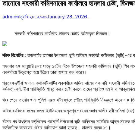
তানোরে সহকারী কমিশনারের কার্যালয়ে হামলার চেষ্টা, তি
admin
জানুয়ারি ২৮, ২০২৬
January 28, 2026
সহকারী কমিশনারের কার্যালয়ে হামলার চেষ্টায় আটককৃত তিনজন।
স্টাফ রিপোর্টার :
রাজশাহীর তানোর উপজেলা ভূমি অফিসে সহকারী কমিশনার (ভূমি)-এর কার
মঙ্গলবার ২৭ জানুয়ারি বেলা সাড়ে ১২টার দিকে উপজেলা সহকারী কমিশনার (ভূমি) শিব শং
একপর্যায়ে উত্তপ্ত হয়ে উঠলে তারা হাঙ্গামা শুরু করেন।
প্রত্যক্ষদর্শীরা জানান, কথাকাটাকাটির একপর্যায়ে জমিলা নামের এক নারী সহকারী কমিশন
কর্মকর্তা-কর্মচারীরা পরিস্থিতি শান্ত করার চেষ্টা করলে তাদের প্রতিও হুমকি ও আক্রমণ
খবর পেয়ে তানোর থানা পুলিশ দ্রুত ঘটনাস্থলে পৌঁছে পরিস্থিতি নিয়ন্ত্রণে আনে এবং 
আটক ব্যক্তিরা হলেন কলমা ইউনিয়নের অমৃতপুর গ্রামের ওহাব আলীর স্ত্রী জমিলা (৩৫
ঘটনার পর ঊর্ধ্বতন কর্তৃপক্ষের পরামর্শে উপজেলা ভূমি অফিসের সার্ভেয়ার আব্দুল মালেক
কর্মকর্তাকে আঘাতের চেষ্টার অভিযোগ আনা হয়েছে। মামলার নম্বর ১৭।