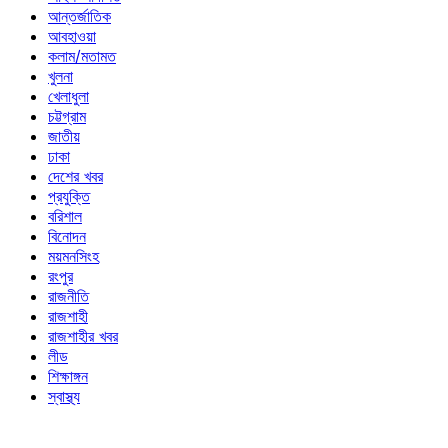
আন্তর্জাতিক
আবহাওয়া
কলাম/মতামত
খুলনা
খেলাধুলা
চট্টগ্রাম
জাতীয়
ঢাকা
দেশের খবর
প্রযুক্তি
বরিশাল
বিনোদন
ময়মনসিংহ
রংপুর
রাজনীতি
রাজশাহী
রাজশাহীর খবর
লীড
শিক্ষাঙ্গন
স্বাস্থ্য