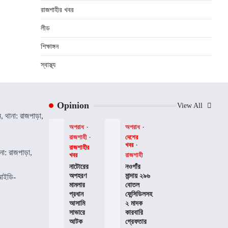
রাজশাহীর খবর
লীড
শিক্ষাঙ্গন
স্বাস্থ্য
Opinion
View All
ন, থানা: রাজপাড়া,
অপরাধ
অপরাধ
রাজশাহী
দেশের
খবর
রাজশাহীর
না: রাজপাড়া,
খবর
রাজশাহী
নাটোরের
নওগাঁর
অপহরণ
মান্দায় ২৯৬
আইডি-
মামলার
বোতল
প্রধান
ফেন্সিডিলসহ
আসামি
২ মাদক
সাভারে
কারবারি
আটক
গ্রেফতার