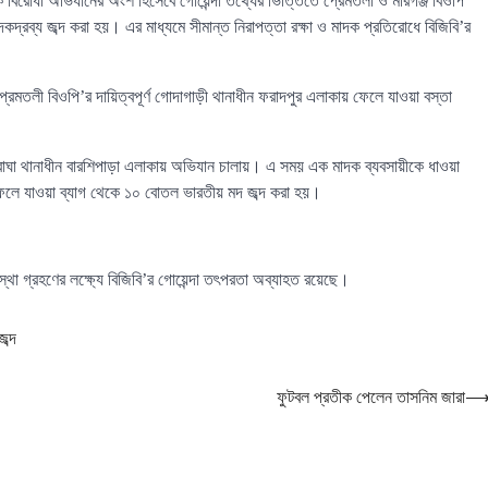
াদক বিরোধী অভিযানের অংশ হিসেবে গোয়েন্দা তথ্যের ভিত্তিতে প্রেমতলী ও মীরগঞ্জ বিওপি
্রব্য জব্দ করা হয়। এর মাধ্যমে সীমান্ত নিরাপত্তা রক্ষা ও মাদক প্রতিরোধে বিজিবি’র
প্রেমতলী বিওপি’র দায়িত্বপূর্ণ গোদাগাড়ী থানাধীন ফরাদপুর এলাকায় ফেলে যাওয়া বস্তা
াঘা থানাধীন বারশিপাড়া এলাকায় অভিযান চালায়। এ সময় এক মাদক ব্যবসায়ীকে ধাওয়া
ফেলে যাওয়া ব্যাগ থেকে ১০ বোতল ভারতীয় মদ জব্দ করা হয়।
বস্থা গ্রহণের লক্ষ্যে বিজিবি’র গোয়েন্দা তৎপরতা অব্যাহত রয়েছে।
ব্দ
ফুটবল প্রতীক পেলেন তাসনিম জারা