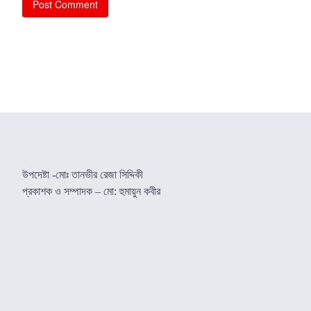
উপদেষ্টা -মোঃ তানভীর রেজা সিদ্দিকী
প্রকাশক ও সম্পাদক – মো: হুমায়ুন কবীর