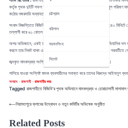
স্টাফ রিপোর্টার :
রাজশাহী ব্যাটালিয়ন (১ বিজিবি) এর দায়িত্বপূর্ণ সীমান্ত এলাকায় ম
কর্তৃক পৃথক দুইটি সফল অভিযান পরিচালনা করেছে। এসব অভিযানে বিপুল পরিমাণ মাদকদ
কঠোর নজরদারি অব্যাহত রয়েছে।
চট্টগ্রাম
সংবাদ বিজ্ঞপ্তিতে বিজিবি জানান, বুধবার (২১ জানুয়ারি) রাত আনুমানিক ২:৪০ মিনিটে 
বরিশাল
তল্লাশী করে ৬১ বোতল ভারতীয় মদ জব্দ করা হয়।
অপর অভিজানে, একই তারিখ রাত আনুমানিক ৫ টায় মীরগঞ্জ বিওপি’র আভিযানিক দল ব
ময়মনসিংহ
করলে তার নিকট থাকা একটি ব্যাগ ফেলে রাতের অন্ধকারে পালিয়ে যায়। পরবর্তীতে 
সিলেট
জব্দকৃত মাদকদ্রব্য সংশ্লিষ্ট থানায় জমা দেওয়ার প্রক্রিয়া চলমান রয়েছে।
পালিয়ে যাওয়া সংশ্লিষ্ট মাদক ব্যবসায়ীদের শনাক্ত করে তাদের বিরুদ্ধে আইনানুগ ব্য
অপরাধ
রাজশাহী
রাজশাহীর খবর
Tagged
রাজশাহীতে বিজিবি’র পৃথক অভিযানে মাদকদ্রব্য ও চোরাচালানী মালামাল জ
Post
⟵
নিয়ামতপুরে ক্লাবের উদ্বোধন ও নতুন কমিটির অভিষেক অনুষ্ঠিত
navigation
Related Posts