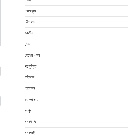
খেলাধুলা
চট্টগ্রাম
জাতীয়
ঢাকা
দেশের খবর
প্রযুক্তি
বরিশাল
বিনোদন
ময়মনসিংহ
রংপুর
রাজনীতি
রাজশাহী