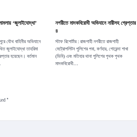
মামলায় ‘জুলাইযোদ্ধা’
নগরীতে মাদকবিরোধী অভিযানে নারীসহ গ্রেপ্তার
৪
ুরে যৌথ বাহিনীর অভিযানে
স্টাফ রিপোর্টার : রাজশাহী নগরীতে রাজশাহী
থিত জুলাইযোদ্ধা তাহরিমা
মেট্রোপলিটন পুলিশের পবা, কর্ণহার, গোয়েন্দা শাখা
রেপ্তার হয়েছেন। বর্তমান
(ডিবি) এবং মতিহার থানা পুলিশের পৃথক পৃথক
…
মাদকবিরোধী…
*
rked