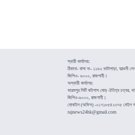
স্থায়ী কার্যালয়:
ঠিকানা- বাসা নং- ১১৬২ ভাটাপাড়া, ফাল্গুনী লে
জিপিও- ৬০০০, রাজশাহী।
অস্থায়ী কার্যালয়:
বহরমপুর সিটি বাইপাস মোড় ঐতিহ্য চত্বর, থা
জিপিও-৬০০০, রাজশাহী।
মোবাইল (অফিস) -০১৭১৮৫৪২৩৭৫ মেইল 
rajnews24hk@gmail.com