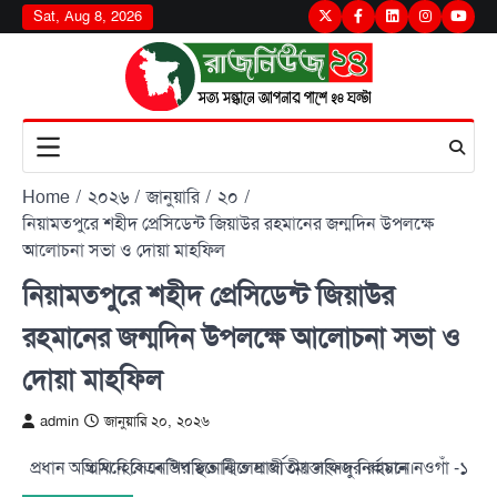
Skip
Sat, Aug 8, 2026
Twitter
Facebook
LinkedIn
Instagram
youtu
to
content
Home
২০২৬
জানুয়ারি
২০
নিয়ামতপুরে শহীদ প্রেসিডেন্ট জিয়াউর রহমানের জন্মদিন উপলক্ষে
আলোচনা সভা ও দোয়া মাহফিল
নিয়ামতপুরে শহীদ প্রেসিডেন্ট জিয়াউর
রহমানের জন্মদিন উপলক্ষে আলোচনা সভা ও
দোয়া মাহফিল
admin
জানুয়ারি ২০, ২০২৬
প্রধান অতিথি হিসেবে উপস্থিত ছিলেন জাতীয় সংসদ নির্বাচনে নওগাঁ -১ আসনে বিএনপির মনোনীত প্রার্থী মোস্তাফিজুর রহমান।