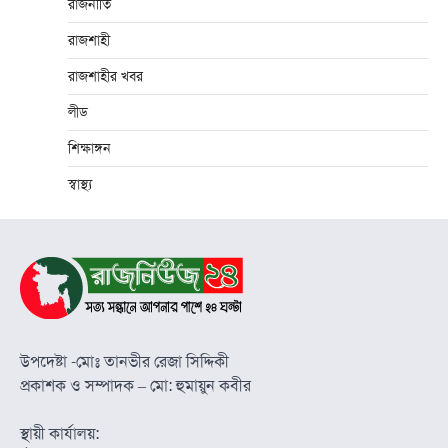
রাজনীতি
রাজশাহী
রাজশাহীর খবর
লীড
শিক্ষাঙ্গন
স্বাস্থ্য
উপদেষ্টা -মোঃ তানভীর রেজা সিদ্দিকী
প্রকাশক ও সম্পাদক – মো: হুমায়ুন কবীর
স্থায়ী কার্যালয়: