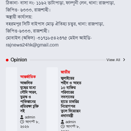
ঠিকানা- বাসা নং- ১১৬২ ভাটাপাড়া, ফাল্গুনী লেন, থানা: রাজপাড়া,
জিপিও- ৬০০০, রাজশাহী।
অস্থায়ী কার্যালয়:
বহরমপুর সিটি বাইপাস মোড় ঐতিহ্য চত্বর, থানা: রাজপাড়া,
জিপিও-৬০০০, রাজশাহী।
মোবাইল (অফিস) -০১৭১৮৫৪২৩৭৫ মেইল আইডি-
rajnews24hk@gmail.com
Opinion
View All
জাতীয়
আন্তর্জাতিক
জুলাইয়ের
আঞ্চলিক
শহীদ ও আহত
যুদ্ধের মধ্যে
১০ ব্যক্তির
সৌদি আরব,
পরিবারের
তুরস্ক ও
সদস্যদের
পাকিস্তানের
হাতে চাকরির
প্রতিরক্ষা চুক্তি
নিয়োগপত্র
সই
তুলে দিয়েছেন
প্রধানমন্ত্রী
admin
আগস্ট ৮,
admin
২০২৬
আগস্ট ৮,