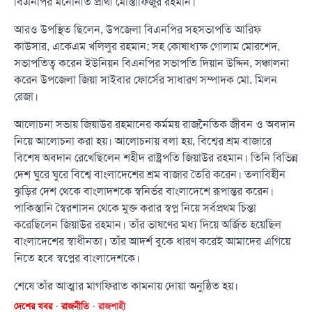
বিএনপির মনোনীত প্রার্থী মোস্তাফিজুর রহমান।
আরও উপস্থিত ছিলেন, উপজেলা বিএনপির সহসভাপতি আরিফ
কাউসার, একেএম খলিলুর রহমান; সহ কোষাধ্যক্ষ গোলাম মোরশেদ,
সভাপতিত্ব করেন ইউনিয়ন বিএনপির সভাপতি দিয়ান উদ্দিন, সঞ্চালনা
করেন উপজেলা জিয়া সাইবার ফোর্সের সাধারণ সম্পাদক মো. মিলন
রেজা।
আলোচনা সভায় জিয়াউর রহমানের কর্মময় রাজনৈতিক জীবন ও অবদান
নিয়ে আলোচনা করা হয়। আলোচনায় বলা হয়, বিশ্বের শ্রম বাজারে
বিশেষ অবদান রেখেছিলেন শহীদ রাষ্ট্রপতি জিয়াউর রহমান। তিনি বিভিন্ন
দেশ ঘুরে ঘুরে বিশ্বে বাংলাদেশের শ্রম বাজার তৈরি করেন। তলাবিহীন
ঝুড়ির দেশ থেকে বাংলাদশকে স্বনির্ভর বাংলাদেশে রূপান্তর করেন।
পাকিস্তানি স্বৈরশাসন থেকে মুক্ত করার স্বপ্ন নিয়ে সর্বপ্রথম চিন্তা
করেছিলেন জিয়াউর রহমান। তাঁর ভাষণের মধ্য দিয়ে অর্জিত হয়েছিল
বাংলাদেশের স্বাধীনতা। তাঁর আদর্শ বুকে ধারণ করেই আমাদের এগিয়ে
নিতে হবে স্বপ্নের বাংলাদেশকে।
শেষে তাঁর আত্মার মাগফিরাত কামনায় দোয়া অনুষ্ঠিত হয়।
দেশের খবর
রাজনীতি
রাজশাহী