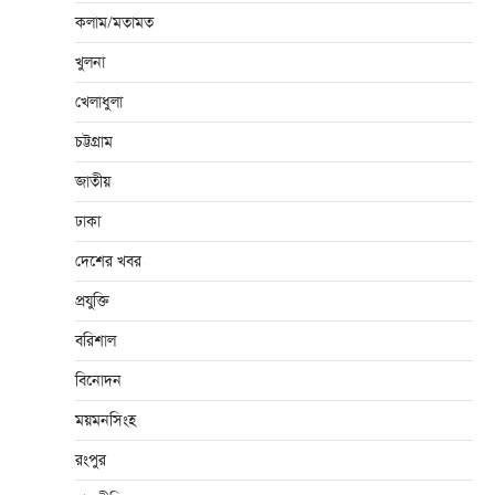
কলাম/মতামত
খুলনা
খেলাধুলা
চট্টগ্রাম
জাতীয়
ঢাকা
দেশের খবর
প্রযুক্তি
বরিশাল
বিনোদন
ময়মনসিংহ
রংপুর