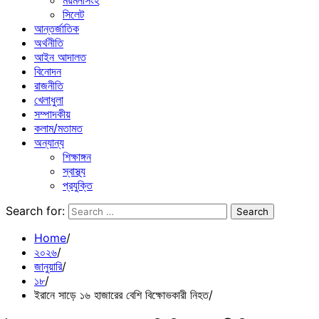
ময়মনসিংহ
সিলেট
আন্তর্জাতিক
অর্থনীতি
আইন আদালত
বিনোদন
রাজনীতি
খেলাধুলা
সম্পাদকীয়
কলাম/মতামত
অন্যান্য
শিক্ষাঙ্গন
স্বাস্থ্য
প্রযুক্তি
Search for:
Home
২০২৬
জানুয়ারি
১৮
ইরানে সাড়ে ১৬ হাজারের বেশি বিক্ষোভকারী নিহত