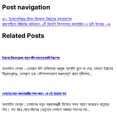
Post navigation
⟵
ইন্দোনেশিয়ায় মিলল বিধ্বস্ত বিমানের ধ্বংসাবশেষ
রাজশাহীতে বিজিবির অভিযানে ২টি বিদেশি পিস্তলসহ ম্যাগাজিন ও গুলি উদ্ধার
⟶
Related Posts
ইরানের বিদ্যুৎকেন্দ্র-খারগ দ্বীপ ধ্বংসের হুমকি ট্রাম্পের
অনলাইন ডেস্ক : তেহরান যদি অবিলম্বে হরমুজ প্রণালি খুলে না দেয়, তাহলে ইরানের
বিদ্যুৎকেন্দ্র, তেলকূপ এবং কৌশলগতভাবে গুরুত্বপূর্ণ খারগ দ্বীপসহ…
নেপালের নতুন প্রধানমন্ত্রীর শপথ গ্রহণ, কে এই বালেন্দ্র শাহ
অনলাইন ডেস্ক : নেপালের নতুন প্রধানমন্ত্রী হিসেবে শপথ গ্রহণ করেছেন বালেন্দ্র
শাহ। গত বছর জেন-জিদের নেতৃত্বে নেপালে সরকার পতনের পর…