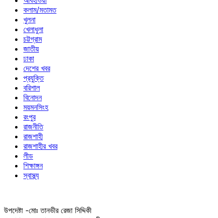
আবহাওয়া
কলাম/মতামত
খুলনা
খেলাধুলা
চট্টগ্রাম
জাতীয়
ঢাকা
দেশের খবর
প্রযুক্তি
বরিশাল
বিনোদন
ময়মনসিংহ
রংপুর
রাজনীতি
রাজশাহী
রাজশাহীর খবর
লীড
শিক্ষাঙ্গন
স্বাস্থ্য
উপদেষ্টা -মোঃ তানভীর রেজা সিদ্দিকী