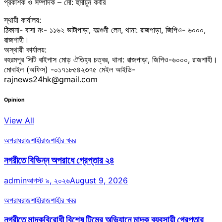
প্রকাশক ও সম্পাদক – মো: হুমায়ুন কবীর
স্থায়ী কার্যালয়:
ঠিকানা- বাসা নং- ১১৬২ ভাটাপাড়া, ফাল্গুনী লেন, থানা: রাজপাড়া, জিপিও- ৬০০০,
রাজশাহী।
অস্থায়ী কার্যালয়:
বহরমপুর সিটি বাইপাস মোড় ঐতিহ্য চত্বর, থানা: রাজপাড়া, জিপিও-৬০০০, রাজশাহী।
মোবাইল (অফিস) -০১৭১৮৫৪২৩৭৫ মেইল আইডি-
rajnews24hk@gmail.com
Opinion
View All
অপরাধ
রাজশাহী
রাজশাহীর খবর
নগরীতে বিভিন্ন অপরাধে গ্রেপ্তার ২৪
admin
আগস্ট ৯, ২০২৬
August 9, 2026
অপরাধ
রাজশাহী
রাজশাহীর খবর
নগরীতে মাদকবিরোধী বিশেষ টিমের অভিযানে মাদক ব্যবসায়ী গ্রেপ্তার