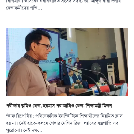
(বাগমারা) আসনের নবনির্বাচিত সংসদ সদস্য ডা. আব্দুল বারী দলীয়
নেতাকর্মীদের প্রতি…
পরীক্ষায় তুমিও ফেল, ছয়মাস পর আমিও ফেল: শিক্ষামন্ত্রী মিলন
স্টাফ রিপোর্টার : পলিটেকনিক ইনস্টিটিউট শিক্ষার্থীদের নিয়মিত ক্লাস
হয় না। নেই হাতে-কলমে শেখার মেশিনারিজ। ল্যাবের যন্ত্রপাতি সব
পুরোনো। নেই দক্ষ…