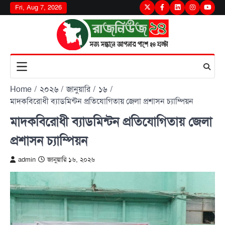
Skip
Fri, Aug 7, 2026
Twitter
Facebook
LinkedIn
Instagram
youtu
to
content
Home
২০২৬
জানুয়ারি
১৬
মাদকবিরোধী ব্যাডমিন্টন প্রতিযোগিতায় জেলা প্রশাসন চ্যাম্পিয়ন
মাদকবিরোধী ব্যাডমিন্টন প্রতিযোগিতায় জেলা
প্রশাসন চ্যাম্পিয়ন
admin
জানুয়ারি ১৬, ২০২৬