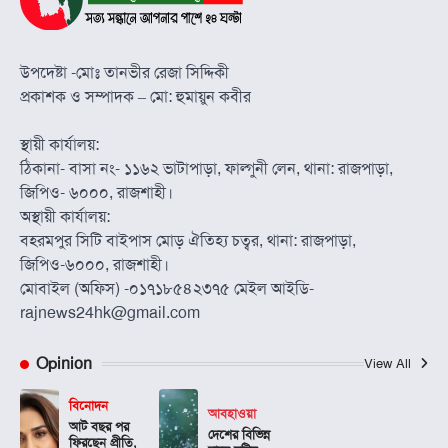
উপদেষ্টা -মোঃ তানভীর রেজা সিদ্দিকী
প্রকাশক ও সম্পাদক – মো: হুমায়ুন কবীর
স্থায়ী কার্যালয়:
ঠিকানা- বাসা নং- ১১৬২ ভাটাপাড়া, ফাল্গুনী লেন, থানা: রাজপাড়া,
জিপিও- ৬০০০, রাজশাহী।
অস্থায়ী কার্যালয়:
বহরমপুর সিটি বাইপাস মোড় ঐতিহ্য চত্বর, থানা: রাজপাড়া,
জিপিও-৬০০০, রাজশাহী।
মোবাইল (অফিস) -০১৭১৮৫৪২৩৭৫ মেইল আইডি-
rajnews24hk@gmail.com
Opinion
View All
বিনোদন
আবহাওয়া
আট বছর পর
দেশের বিভিন্ন
ফিরছেন প্রীতি,