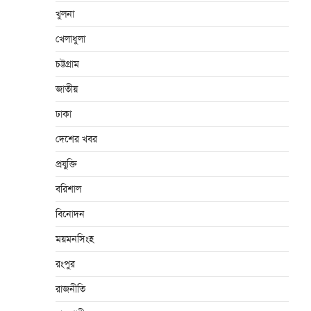
খুলনা
খেলাধুলা
চট্টগ্রাম
জাতীয়
ঢাকা
দেশের খবর
প্রযুক্তি
বরিশাল
বিনোদন
ময়মনসিংহ
রংপুর
রাজনীতি