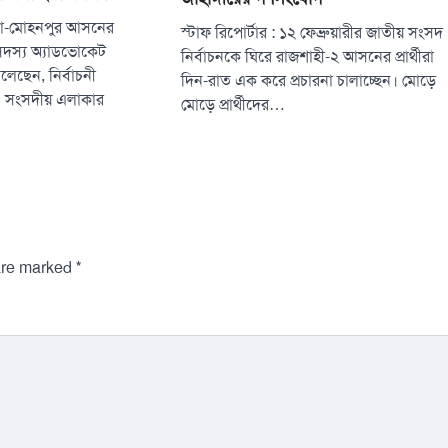
 পবা-মোহনপুর আসনের
স্টাফ রিপোর্টার : ১২ ফেব্রুয়ারীর জাতীয় সংসদ
সদস্য অ্যাডভোকেট
নির্বাচনকে ঘিরে রাজশাহী-২ আসনের প্রার্থীরা
েছেন, নির্বাচনী
দিন-রাত এক করে প্রচারনা চালাচ্ছেন। মোড়ে
ী এ সংসদীয় এলাকার
মোড়ে প্রার্থীদের…
*
 are marked