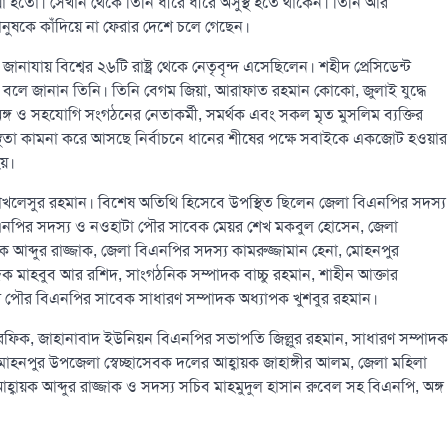
য়া হতো। সেখান থেকে তিনি ধীরে ধীরে অসুস্থ হতে থাকেন। তিনি আর
মানুষকে কাঁদিয়ে না ফেরার দেশে চলে গেছেন।
নাযায় বিশ্বের ২৬টি রাষ্ট্র থেকে নেতৃবৃন্দ এসেছিলেন। শহীদ প্রেসিডেন্ট
বলে জানান তিনি। তিনি বেগম জিয়া, আরাফাত রহমান কোকো, জুলাই যুদ্ধে
্গ ও সহযোগি সংগঠনের নেতাকর্মী, সমর্থক এবং সকল মৃত মুসলিম ব্যক্তির
স্থতা কামনা করে আসছে নির্বাচনে ধানের শীষের পক্ষে সবাইকে একজোট হওয়ার
হয়।
লেসুর রহমান। বিশেষ অতিথি হিসেবে উপস্থিত ছিলেন জেলা বিএনপির সদস্য
বিএনপির সদস্য ও নওহাটা পৌর সাবেক মেয়র শেখ মকবুল হোসেন, জেলা
ব্দুর রাজ্জাক, জেলা বিএনপির সদস্য কামরুজ্জামান হেনা, মোহনপুর
 মাহবুব আর রশিদ, সাংগঠনিক সম্পাদক বাচ্চু রহমান, শাহীন আক্তার
াট পৌর বিএনপির সাবেক সাধারণ সম্পাদক অধ্যাপক খুশবুর রহমান।
িক, জাহানাবাদ ইউনিয়ন বিএনপির সভাপতি জিল্লুর রহমান, সাধারণ সম্পাদক
মোহনপুর উপজেলা স্বেচ্ছাসেবক দলের আহ্বায়ক জাহাঙ্গীর আলম, জেলা মহিলা
বায়ক আব্দুর রাজ্জাক ও সদস্য সচিব মাহমুদুল হাসান রুবেল সহ বিএনপি, অঙ্গ