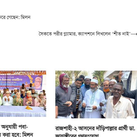
 করে গেছেন: মিলন
সৈকতে পরীর গ্ল্যামার, ক্যাপশনে লিখলেন ‘শীত নাই’
তি অনুযায়ী পবা-
রাজশাহী-২ আসনের দাঁড়িপাল্লার প্রার্থী ডা.
ন করা হবে: মিলন
জাহাঙ্গীরের গণসংযোগ