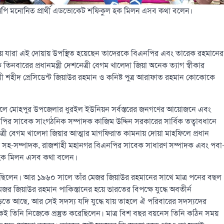
িএনপি মনোনিত প্রার্থী এডভোকেট শফিকুল হক মিলন এসব কথা বলেন।
নায় যারা এই দোয়ায় উপস্থিত হয়েছেন তাদেরকে বিএনপির এবং তারেক রহমানের
িনবারের প্রধানমন্ত্রী দেশনেত্রী বেগম খালেদা জিয়া অনেক ত্যাগ স্বীকার
মী শহীদ প্রেসিডেন্ট জিয়াউর রহমান ও কনিষ্ট পুত্র আরাফাত রহমান কোকোকে
ন বলে মোহপুর উপজেলার ধুরইল ইউনিয়ন সর্বস্তরের জনগণের আয়োজনে এবং
র সাবেক সাংগঠনিক সম্পাদক কাজিম উদ্দিন সরকারের সার্বিক তত্বাবধানে
েত্রী বেগম খালেদা জিয়ার আত্মার মাগফিরাত কামনায় দোয়া মাহফিলে প্রধান
বিষয়ক সহ-সম্পাদক, রাজশাহী মহানগর বিএনপির সাবেক সাধারণ সম্পাদক এবং পবা
 হক মিলন এসব কথা বলেন।
েছিলেন। আর ১৯৬০ সালে তাঁর মেজর জিয়াউর রহমানের সাথে মাত্র পনের বছল
র জিয়াউর রহমান পাকিস্তানের হয়ে ভারতের বিপক্ষে যুদ্ধে অবতীর্ন
িতে আছে, আর সেই সদস্য যদি যুদ্ধে যায় তাহলে ঐ পরিবারের সদস্যদের
েই তিনি নিজেকে প্রস্তুত করেছিলেন। মাত্র বিশ বছর বয়নেস তিনি কঠিন সময়