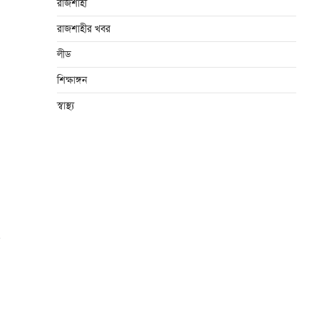
রাজশাহী
রাজশাহীর খবর
লীড
শিক্ষাঙ্গন
স্বাস্থ্য