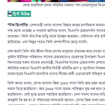
দোয়া মাহফিলে প্রধান অতিথির বক্তব্যে পবা-মোহনপুরের ব
স্টাফ রিপোর্টার :
দেশনেত্রী বেগম খালেদা জিয়ার রুহের মাগফিরাত কাম
পক্ষ থেকে শুভেচ্ছা ও ধন্যবাদ জানিয়ে বলেন, বিএনপি চেয়ারপার্সন সাবেক ত
করেছেন। তিনি তাঁর নিজ বাড়ি থেকে উচ্ছেদ হয়েছেন। সেইসাথে তাঁর স্বা
হারিয়েছে। এত কিছুর পরেও তিনি দেশবাসীকে ছেড়ে যাননি।
শেষ অবধি তিনি তাঁর জীবন দিয়ে দেশের মানুষকে ঐক্যবদ্ধ করে গেছে
ধুরইল ইউনিয়ন পরিষদেও সাবেক চেয়ারম্যানও মোহনপুর উপজেলা বিএনপি
তিনবারের সফল সাবেক প্রধানমন্ত্রী, বিএনপির সাবেক চেয়ারপার্সন দেশন
অতিথির বক্তব্যে বিএনপি জাতীয় নির্বাহী কমিটির ত্রাণ ও পুনর্বাসন 
মোহনপুরের বিএনপি মনোনিত ধানের শীষের প্রার্থী এডভোকেট শফিকুল
তিনি আরো বলেন, বেগম খালেদা জিয়া ১৯৪৫ সালে তিনি জন্ম গ্রহন কর
বয়সে বিয়ে হয়েছিলো। আর ১৯৬৫ সালে ভারত-পাকিস্তান যুদ্ধ শুরু হলে মেজ
হয়েছিলেন। সেই যুদ্ধে ভারত পরাজিত হয়েছিলো। সেনা সদস্য যাদের বাড়
অবস্থাটা কি হয় তা ঐ পরিবারের সদস্যরাই জানেন। বেগম জিয়া তখণ থেক