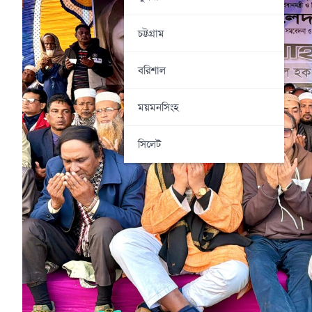
চট্টগ্রাম
বরিশাল
ময়মনসিংহ
সিলেট