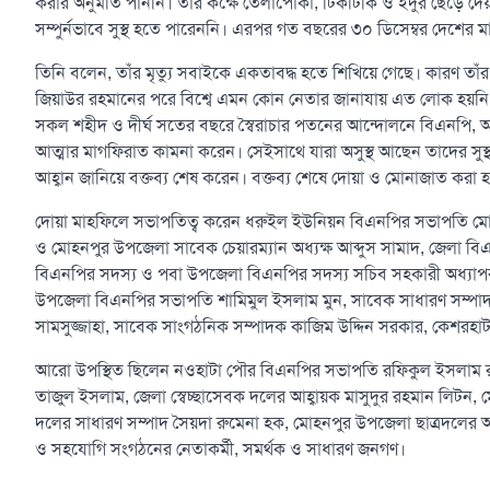
করার অনুমতি পাননি। তাঁর কক্ষে তেলাপোকা, টিকটিকি ও ইঁদুর ছেড়ে দে
সম্পুর্নভাবে সুস্থ হতে পারেননি। এরপর গত বছরের ৩০ ডিসেম্বর দেশের 
তিনি বলেন, তাঁর মৃত্যু সবাইকে একতাবদ্ধ হতে শিখিয়ে গেছে। কারণ তাঁর জা
জিয়াউর রহমানের পরে বিশ্বে এমন কোন নেতার জানাযায় এত লোক হয়নি 
সকল শহীদ ও দীর্ঘ সতের বছরে স্বৈরাচার পতনের আন্দোলনে বিএনপি, অঙ
আত্মার মাগফিরাত কামনা করেন। সেইসাথে যারা অসুস্থ আছেন তাদের সু
আহ্বান জানিয়ে বক্তব্য শেষ করেন। বক্তব্য শেষে দোয়া ও মোনাজাত করা 
দোয়া মাহফিলে সভাপতিত্ব করেন ধরুইল ইউনিয়ন বিএনপির সভাপতি মোখ
ও মোহনপুর উপজেলা সাবেক চেয়ারম্যান অধ্যক্ষ আব্দুস সামাদ, জেলা 
বিএনপির সদস্য ও পবা উপজেলা বিএনপির সদস্য সচিব সহকারী অধ্যাপক আ
উপজেলা বিএনপির সভাপতি শামিমুল ইসলাম মুন, সাবেক সাধারণ সম্পাদক
সামসুজ্জাহা, সাবেক সাংগঠনিক সম্পাদক কাজিম উদ্দিন সরকার, কেশরহ
আরো উপস্থিত ছিলেন নওহাটা পৌর বিএনপির সভাপতি রফিকুল ইসলাম রফ
তাজুল ইসলাম, জেলা স্বেচ্ছাসেবক দলের আহ্বায়ক মাসুদুর রহমান লিটন, 
দলের সাধারণ সম্পাদ সৈয়দা রুমেনা হক, মোহনপুর উপজেলা ছাত্রদলের আহ্
ও সহযোগি সংগঠনের নেতাকর্মী, সমর্থক ও সাধারণ জনগণ।