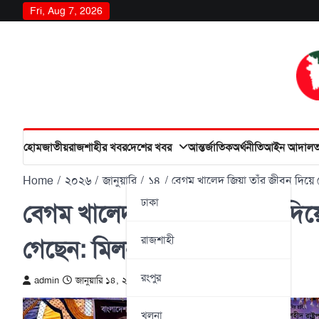
Skip
Fri, Aug 7, 2026
to
content
হোম
জাতীয়
রাজশাহীর খবর
দেশের খবর
আন্তর্জাতিক
অর্থনীতি
আইন আদাল
Home
২০২৬
জানুয়ারি
১৪
বেগম খালেদ জিয়া তাঁর জীবন দিয়ে 
ঢাকা
বেগম খালেদ জিয়া তাঁর জীবন দিয়ে
রাজশাহী
গেছেন: মিলন
রংপুর
admin
জানুয়ারি ১৪, ২০২৬
খুলনা