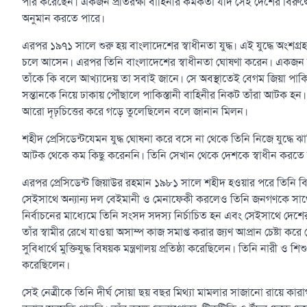
পার করেছেন। একজন প্রতিরক্ষা বাহিনীর কর্মকর্তা যদি সেই দেশের বিরুদ
অনুমান করতে পারে।
এরপর ১৯৭১ সালে শুরু হয় বাংলাদেশের স্বাধীনতা যুদ্ধ। এই যুদ্ধে অংশগ্রহ
চলে আসেন। এরপর তিনি বাংলাদেশের স্বাধীনতা ঘোষণা করেন। একজন সা
তাঁকে কি বলে আখ্যাদেয় তা সবাই জানে। সে অবস্থাতেই বেগম জিয়া পাকিস
সন্তানকে নিয়ে ঢাকায় পৌঁছালে পাকিস্তানী বাহিনীর নিকট তাঁরা আটক হন।
আরো দৃঢ়চিত্তের করে গড়ে তুলেছিলেন বলে জানান মিলন।
শহীদ প্রেসিডেন্টযেমন যুদ্ধ ঘোষনা করে বসে না থেকে তিনি নিজে যুদ্
আটক থেকে কম কিছু করেননি। তিনি সেখান থেকে দেশকে স্বাধীন করতে য
এরপর প্রেসিডেন্ট জিয়াউর রহমান ১৯৮১ সালে শহীদ হওয়ার পরে তিনি ব
সেইসাথে অন্যান্য দল বেইমানী ও মেনাফেকী করলেও তিনি জনগণকে সা
নির্বাচনের মাধ্যেমে তিনি সংসদ সদস্য নির্চাচিত হন এবং সেইসাথে দেশের প্র
তাঁর স্বামীর রেখে যাওয়া অসাম্প কাজ সমাপ্ত করার জ্যণ আপ্রান চেষ্টা করে
সুবিধার্থে মুক্তিযুদ্ধ বিষয়ক মন্ত্রণালয় প্রতিষ্ঠা করেছিলেন। তিনি নারী ও শিশু 
করেছিলেন।
সেই নেত্রীকে তিনি দীর্ঘ সোয়া ছয় বছর মিথ্যা মামলার সাজানো রায়ে কার