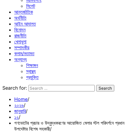
ময়মনসিংহ
সিলেট
আন্তর্জাতিক
অর্থনীতি
আইন আদালত
বিনোদন
রাজনীতি
খেলাধুলা
সম্পাদকীয়
কলাম/মতামত
অন্যান্য
শিক্ষাঙ্গন
স্বাস্থ্য
প্রযুক্তি
Search for:
Home
২০২৬
জানুয়ারি
১২
গণভোটের প্রচার ও উদ্বুদ্ধকরণের আয়োজিত মেলার স্টল পরিদর্শনে প্রধান
উপদেষ্টার বিশেষ সহকারী