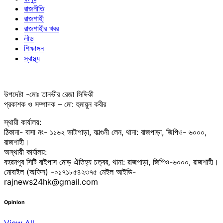
রাজনীতি
রাজশাহী
রাজশাহীর খবর
লীড
শিক্ষাঙ্গন
স্বাস্থ্য
উপদেষ্টা -মোঃ তানভীর রেজা সিদ্দিকী
প্রকাশক ও সম্পাদক – মো: হুমায়ুন কবীর
স্থায়ী কার্যালয়:
ঠিকানা- বাসা নং- ১১৬২ ভাটাপাড়া, ফাল্গুনী লেন, থানা: রাজপাড়া, জিপিও- ৬০০০,
রাজশাহী।
অস্থায়ী কার্যালয়:
বহরমপুর সিটি বাইপাস মোড় ঐতিহ্য চত্বর, থানা: রাজপাড়া, জিপিও-৬০০০, রাজশাহী।
মোবাইল (অফিস) -০১৭১৮৫৪২৩৭৫ মেইল আইডি-
rajnews24hk@gmail.com
Opinion