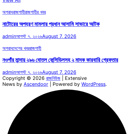
View All
অপরাধ
রাজশাহী
রাজশাহীর খবর
নাটোরের অপহরণ মামলার প্রধান আসামি সাভারে আটক
admin
আগস্ট ৭, ২০২৬
August 7, 2026
অপরাধ
দেশের খবর
রাজশাহী
নওগাঁর মান্দায় ২৯৬ বোতল ফেন্সিডিলসহ ২ মাদক কারবারি গ্রেফতার
admin
আগস্ট ৭, ২০২৬
August 7, 2026
Copyright © 2026
রাজনিউজ
| Extensive
News by
Ascendoor
| Powered by
WordPress
.