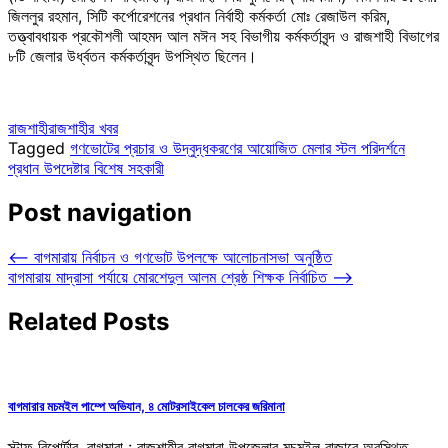
জিললুর রহমান, সিটি কর্পোরেশনের প্রধান নির্বাহী কর্মকর্তা মোঃ রেজাউল করিম,
তত্ত্বাবধায়ক প্রকৌশলী আহমদ আল মঈন সহ বিভাগীয় কর্মকর্তাবৃন্দ ও রাজশাহী বিভাগের
৮টি জেলার উর্ধ্বতন কর্মকর্তাবৃন্দ উপস্থিত ছিলেন।
রাজশাহী
রাজশাহীর খবর
Tagged
গণভোটের প্রচার ও উদ্বুদ্ধকরণের আয়োজিত মেলার স্টল পরিদর্শনে
প্রধান উপদেষ্টার বিশেষ সহকারী
Post navigation
⟵
বাগমারায় নির্বাচন ও গণভোট উপলক্ষে আলোচনাসভা অনুষ্ঠিত
বাগমারায় মাদ্রাসা পর্যায়ে মোরশেদুল আলম শ্রেষ্ঠ শিক্ষক নির্বাচিত
⟶
Related Posts
বাগমারার মচমইল পাম্পে অভিযান, ৪ মোটরসাইকেল চালকের জরিমানা
স্টাফ রিপোর্টার, বাগমারা : রাজশাহীর বাগমারা উপজেলার মচমইল বাজারে অবস্থিত