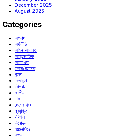
December 2025
August 2025
Categories
অপরাধ
অর্থনীতি
আইন আদালত
আন্তর্জাতিক
আবহাওয়া
কলাম/মতামত
খুলনা
খেলাধুলা
চট্টগ্রাম
জাতীয়
ঢাকা
দেশের খবর
প্রযুক্তি
বরিশাল
বিনোদন
ময়মনসিংহ
রংপুর