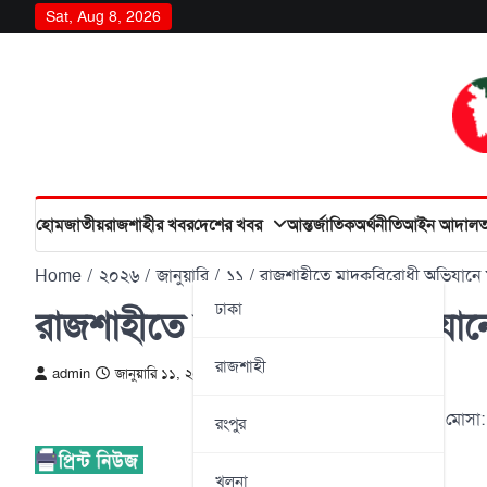
Skip
Sat, Aug 8, 2026
to
content
হোম
জাতীয়
রাজশাহীর খবর
দেশের খবর
আন্তর্জাতিক
অর্থনীতি
আইন আদাল
Home
২০২৬
জানুয়ারি
১১
রাজশাহীতে মাদকবিরোধী অভিযানে মা
ঢাকা
রাজশাহীতে মাদকবিরোধী অভিযানে 
রাজশাহী
admin
জানুয়ারি ১১, ২০২৬
মাদকসহ গ্রেপ্তার মোস
রংপুর
খুলনা