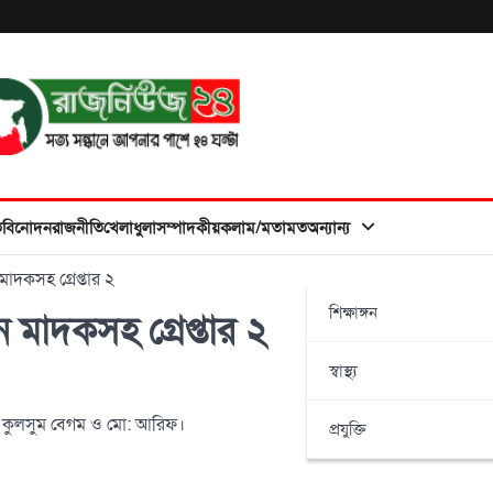
ত
বিনোদন
রাজনীতি
খেলাধুলা
সম্পাদকীয়
কলাম/মতামত
অন্যান্য
দকসহ গ্রেপ্তার ২
শিক্ষাঙ্গন
মাদকসহ গ্রেপ্তার ২
স্বাস্থ্য
া: কুলসুম বেগম ও মো: আরিফ।
প্রযুক্তি