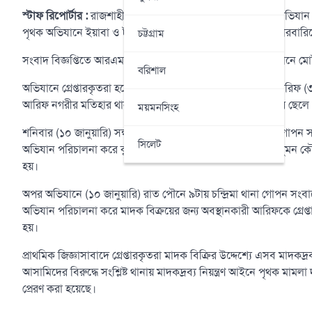
স্টাফ রিপোর্টার :
রাজশাহী নগরীর বিভিন্ন এলাকায় মাদকবিরোধী অভিযান পর
পৃথক অভিযানে ইয়াবা ও ট্যাপেন্টাডল ট্যাবলেটসহ ২ জন মাদক কারবারিকে
চট্টগ্রাম
সংবাদ বিজ্ঞপ্তিতে আরএমপি জানায়, শনিবার (১০ জানুয়ারি) অভিযানে মোট
বরিশাল
অভিযানে গ্রেপ্তারকৃতরা হলেন মোসা: কুলসুম বেগম (২২) ও মো: আরিফ (৩
আরিফ নগরীর মতিহার থানার বামনশিকর এলাকার মো: আশরাফের ছেলে
ময়মনসিংহ
শনিবার (১০ জানুয়ারি) সন্ধ্যা পৌনে ৭টায় আরএমপি’র পবা থানা গোপন
সিলেট
অভিযান পরিচালনা করে কুলসুমকে গ্রেপ্তার করা হলেও তার স্বামী সুমন ক
হয়।
অপর অভিযানে (১০ জানুয়ারি) রাত পৌনে ৯টায় চন্দ্রিমা থানা গোপন সং
অভিযান পরিচালনা করে মাদক বিক্রয়ের জন্য অবস্থানকারী আরিফকে গ্রেপ্ত
হয়।
প্রাথমিক জিজ্ঞাসাবাদে গ্রেপ্তারকৃতরা মাদক বিক্রির উদ্দেশ্যে এসব মাদক
আসামিদের বিরুদ্ধে সংশ্লিষ্ট থানায় মাদকদ্রব্য নিয়ন্ত্রণ আইনে পৃথক মা
প্রেরণ করা হয়েছে।