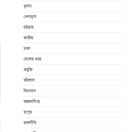
খুলনা
খেলাধুলা
চট্টগ্রাম
জাতীয়
ঢাকা
দেশের খবর
প্রযুক্তি
বরিশাল
বিনোদন
ময়মনসিংহ
রংপুর
রাজনীতি