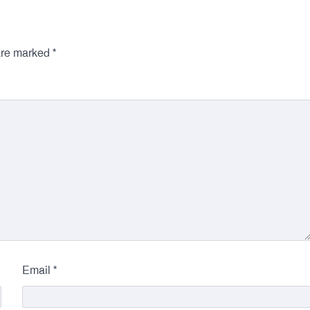
*
 are marked
*
Email