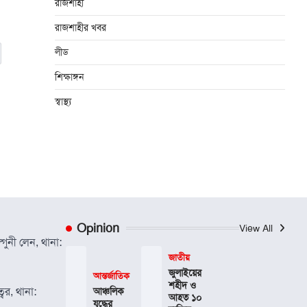
রাজশাহী
রাজশাহীর খবর
লীড
শিক্ষাঙ্গন
স্বাস্থ্য
Opinion
View All
গুনী লেন, থানা:
জাতীয়
জুলাইয়ের
আন্তর্জাতিক
শহীদ ও
বর, থানা:
আঞ্চলিক
আহত ১০
যুদ্ধের