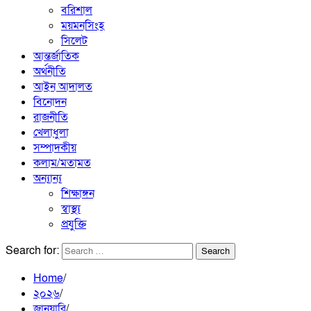
বরিশাল
ময়মনসিংহ
সিলেট
আন্তর্জাতিক
অর্থনীতি
আইন আদালত
বিনোদন
রাজনীতি
খেলাধুলা
সম্পাদকীয়
কলাম/মতামত
অন্যান্য
শিক্ষাঙ্গন
স্বাস্থ্য
প্রযুক্তি
Search for:
Home
২০২৬
জানুয়ারি