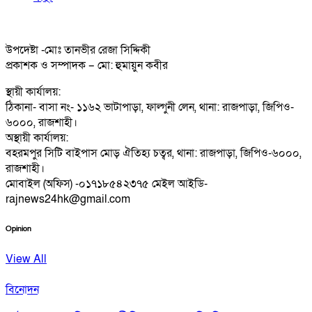
উপদেষ্টা -মোঃ তানভীর রেজা সিদ্দিকী
প্রকাশক ও সম্পাদক – মো: হুমায়ুন কবীর
স্থায়ী কার্যালয়:
ঠিকানা- বাসা নং- ১১৬২ ভাটাপাড়া, ফাল্গুনী লেন, থানা: রাজপাড়া, জিপিও-
৬০০০, রাজশাহী।
অস্থায়ী কার্যালয়:
বহরমপুর সিটি বাইপাস মোড় ঐতিহ্য চত্বর, থানা: রাজপাড়া, জিপিও-৬০০০,
রাজশাহী।
মোবাইল (অফিস) -০১৭১৮৫৪২৩৭৫ মেইল আইডি-
rajnews24hk@gmail.com
Opinion
View All
বিনোদন