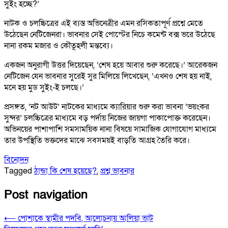
সুইং হচ্ছে?’
নাটক ও চলচ্চিত্রের এই ব্যস্ত অভিনেত্রীর এমন রসিকতাপূর্ণ প্রশ্নে মেতে
উঠেছেন নেটিজেনরা। ভাবনার সেই পোস্টের নিচে কমেন্ট বক্স ভরে উঠেছে
নানা রকম মজার ও কৌতূহলী মন্তব্যে।
একজন অনুরাগী উত্তর দিয়েছেন, ‘শেষ হয়ে আবার শুরু করেছে।’ আরেকজন
নেটিজেন যেন ভাবনার সুরেই সুর মিলিয়ে লিখেছেন, ‘এখনও শেষ হয় নাই,
মনে হয় মুড সুইং-ই চলছে।’
প্রসঙ্গত, ‘নট আউট’ নাটকের মাধ্যমে ক্যারিয়ার শুরু করা ভাবনা ‘ভয়ংকর
সুন্দর’ চলচ্চিত্রের মাধ্যমে বড় পর্দায় নিজের জায়গা পাকাপোক্ত করেছেন।
অভিনয়ের পাশাপাশি সমসাময়িক নানা বিষয়ে সামাজিক যোগাযোগ মাধ্যমে
তার উপস্থিতি ভক্তদের মাঝে সবসময়ই বাড়তি আগ্রহ তৈরি করে।
বিনোদন
Tagged
ঠান্ডা কি শেষ হয়েছে?
,
প্রশ্ন ভাবনার
Post navigation
⟵
পোশাকে স্বামীর পদবি, আলোচনায় আলিয়া ভাট