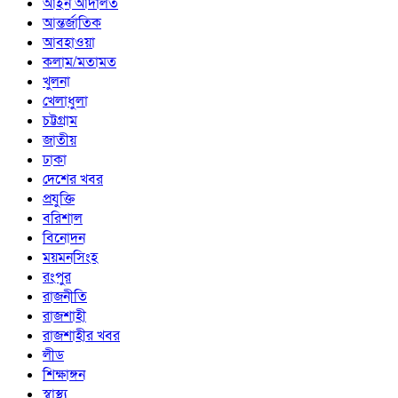
আইন আদালত
আন্তর্জাতিক
আবহাওয়া
কলাম/মতামত
খুলনা
খেলাধুলা
চট্টগ্রাম
জাতীয়
ঢাকা
দেশের খবর
প্রযুক্তি
বরিশাল
বিনোদন
ময়মনসিংহ
রংপুর
রাজনীতি
রাজশাহী
রাজশাহীর খবর
লীড
শিক্ষাঙ্গন
স্বাস্থ্য