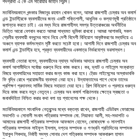
পদপ্রার্থী এ কে এম সারোয়ার জাহান প্রিন্স।
মতবিনিময়কালে খন্দকার মিজানুর রহমান খোকন বলেন, আমরা রাজশাহী চেম্বার অব কমার্স
এন্ড ইন্ডাস্ট্রিকে ব্যবসায়ীদের জন্য একটি শক্তিশালী, আধুনিক ও কল্যাণমূখী প্রতিষ্ঠানে
রূপান্তর করতে চাই। এর মধ্য দিয়ে রাজশাহীসহ সমগ্র উত্তরাঞ্চরের অর্থনীতির
ভিত্তি আরো বেগবান করতে আমরা সাধ্যমত ভূমিকা রাখবো। আমরা আশাকরি, সকল
শ্রেনীর ব্যবসায়ী বন্ধুদের সাথে নিয়ে দেশী বিদেশী বিনিয়োগ আকৃষ্টকরণের মধ্যদিয়ে এ
অঞ্চলে ব্যাপক কর্মসংস্থান সৃষ্টি করতে সচেষ্ট হবো। আগামী দিনে রাজশাহী চেম্বার অব
কমার্স এন্ড ইন্ডাস্ট্রি হবে, প্রকৃত ব্যবসায়ীদের একমাত্র নির্ভরযোগ্য ভরসাস্থল।
ব্যবসায়ী নেতারা বলেন, ব্যবসায়ীদের ন্যায্য অধিকার আদায়ে রাজশাহী চেম্বার অব
কমার্স আগামীদিনে সর্বোচ্চ গুরুত্ব দিয়ে কাজ করবে। কর, ভ্যাট ও লাইসেন্স সংক্রান্ত
বিষয়ে ব্যবসায়িদের সহায়তা করার জন্য কাজ করা হবে। ট্রেড লাইসেন্সের অস্বাভাবকি
ফি বৃদ্ধি রোধে প্রয়োজনীয় ব্যবস্থা নেয়া হবে। উদ্যাক্তাদের পাশে থেকে তাদের
প্রশিক্ষণ প্রদানসহ সার্বিক বিষয়ে সহায়তা দেয়া হবে। শিল্প বিনিয়োগ ও প্রসারে গুরুত্ব
দিয়ে কাজ করবে নতুন নেতৃত্ব। চেম্বার অব কমার্স পরিচালনার ক্ষেত্রে স্বচ্ছতা ও
জবাবদিহিতা নিশ্চিত করার কথা বলা হয় প্যানেলের পক্ষ থেকে।
মতবিনিময়কালে সাংবাদিক নেতৃবৃন্দের মধ্যে বক্তব্য রাখেন, রাজশাহী এডিটরস ফোরামের
সভাপতি ও সোনালী সংবাদ পত্রিকার সম্পাদক মো. লিয়াকত আলী, সহ-সভাপতি ও
আমাদের রাজশাহী পত্রিকার সম্পাদক আফজাল হোসেন, কোষাধ্যক্ষ ও সানশাইন
পত্রিকার সম্পাদক সাইফুল ইসলাম, দপ্তর সম্পাদক ও গণধ্বনি প্রতিদিনের সম্পাদক
ইয়াকুব শিকদার, নির্বাহী সদস্য সোনার দেশ পত্রিকার সম্পাদক আকবারুল হাসান