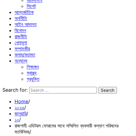
ময়মনসিংহ
সিলেট
আন্তর্জাতিক
অর্থনীতি
আইন আদালত
বিনোদন
রাজনীতি
খেলাধুলা
সম্পাদকীয়
কলাম/মতামত
অন্যান্য
শিক্ষাঙ্গন
স্বাস্থ্য
প্রযুক্তি
Search for:
Home
২০২৬
জানুয়ারি
১০
রাজশাহী এডিটরস ফোরামের সাথে সম্মিলিত ব্যবসায়ী কল্যাণ পরিষদের
মতবিনিময়