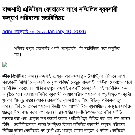
রাজশাহী এডিটরস ফোরামের সাথে সম্মিলিত ব্যবসায়ী
কল্যাণ পরিষদের মতবিনিময়
admin
জানুয়ারি ১০, ২০২৬
January 10, 2026
শনিবার দুপুরে রাজশাহীর একটি রেস্তোরাঁয় এই মতবিনিময় সভা অনুষ্ঠিত
হয়।
স্টাফ রির্পোটার :
আসন্ন রাজশাহী চেম্বার অব কমার্স এন্ড ইন্ডাস্ট্রি’র নির্বাচনে অংশ
গ্রহণকারী ‘সম্মিলিত ব্যবসায়ী কল্যাণ পরিষদ’ নেতৃবৃন্দ রাজশাহী এডিটরস ফোরামের সাথে
মতবিনিময় করেছেন। শনিবার দুপুরে রাজশাহীর একটি রেস্তোরাঁয় এই মতবিনিময় সভা
অনুষ্ঠিত হয়। এসময় সম্মিলিত ব্যবসায়ী কল্যাণ পরিষদ প্যানেলের প্রেসিডেন্ট পদপ্রার্থী
খন্দকার মিজানুর রহমান খোকন রাজশাহীর ব্যবসায়ীদের নিয়ে বিভিন্ন পরিকল্পনা তুলে
ধরেন। নির্বাচনে তাদের প্যানেল বিজয়ি হলে আগামী দিনে ব্যবসায়ীদের কল্যাণে সর্বোচ্চ
গুরুত্ব দিয়ে কাজ করার কথা বলেন। রাজশাহীর সবকটি উপজেলাতে বনিক সমিতি
কার্যকর করা এবং চেম্বার অব কমার্সে তাদের প্রতিনিধিত্ব নিশ্চিত করা হবে বলে জানান
তিনি। মতবিনিময়কালে আরো উপস্থিত ছিলেন সম্মিলিত ব্যবসায়ী কল্যাণ পরিষদের
সিনিয়র ভাইস প্রেসিডেন্ট পদপ্রার্থী মো: শামসুর রহমান শান্তন ও ভাইস প্রেসিডেন্ট