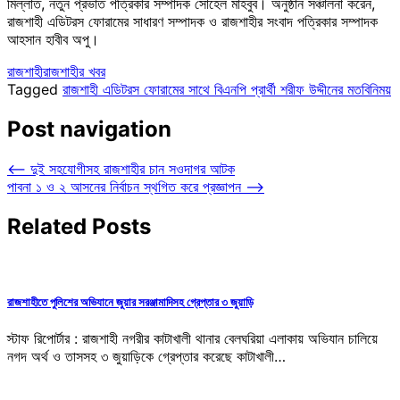
মিল্লাত, নতুন প্রভাত পত্রিকার সম্পাদক সোহেল মাহবুব। অনুষ্ঠান সঞ্চালনা করেন,
রাজশাহী এডিটরস ফোরামের সাধারণ সম্পাদক ও রাজশাহীর সংবাদ পত্রিকার সম্পাদক
আহসান হাবীব অপু।
রাজশাহী
রাজশাহীর খবর
Tagged
রাজশাহী এডিটরস ফোরামের সাথে বিএনপি প্রার্থী শরীফ উদ্দীনের মতবিনিময়
Post navigation
⟵
দুই সহযোগীসহ রাজশাহীর চান সওদাগর আটক
পাবনা ১ ও ২ আসনের নির্বাচন স্থগিত করে প্রজ্ঞাপন
⟶
Related Posts
রাজশাহীতে পুলিশের অভিযানে জুয়ার সরঞ্জামাদিসহ গ্রেপ্তার ৩ জুয়াড়ি
স্টাফ রিপোর্টার : রাজশাহী নগরীর কাটাখালী থানার বেলঘরিয়া এলাকায় অভিযান চালিয়ে
নগদ অর্থ ও তাসসহ ৩ জুয়াড়িকে গ্রেপ্তার করেছে কাটাখালী…