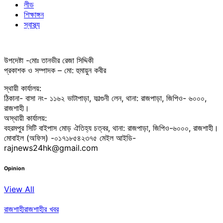
লীড
শিক্ষাঙ্গন
স্বাস্থ্য
উপদেষ্টা -মোঃ তানভীর রেজা সিদ্দিকী
প্রকাশক ও সম্পাদক – মো: হুমায়ুন কবীর
স্থায়ী কার্যালয়:
ঠিকানা- বাসা নং- ১১৬২ ভাটাপাড়া, ফাল্গুনী লেন, থানা: রাজপাড়া, জিপিও- ৬০০০,
রাজশাহী।
অস্থায়ী কার্যালয়:
বহরমপুর সিটি বাইপাস মোড় ঐতিহ্য চত্বর, থানা: রাজপাড়া, জিপিও-৬০০০, রাজশাহী।
মোবাইল (অফিস) -০১৭১৮৫৪২৩৭৫ মেইল আইডি-
rajnews24hk@gmail.com
Opinion
View All
রাজশাহী
রাজশাহীর খবর