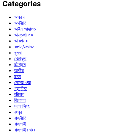
Categories
অপরাধ
অর্থনীতি
আইন আদালত
আন্তর্জাতিক
আবহাওয়া
কলাম/মতামত
খুলনা
খেলাধুলা
চট্টগ্রাম
জাতীয়
ঢাকা
দেশের খবর
প্রযুক্তি
বরিশাল
বিনোদন
ময়মনসিংহ
রংপুর
রাজনীতি
রাজশাহী
রাজশাহীর খবর