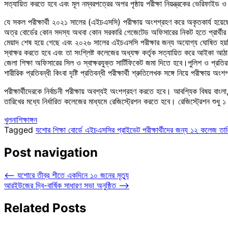
সত্যায়িত করতে হবে এবং মূল নম্বরপত্রের অপর পৃষ্ঠায় পরীক্ষা নিয়ন্ত্রকের ভেরিফাইড ও
যে সকল পরীক্ষার্থী ২০২১ সালের (এইচএসসি) পরীক্ষায় অংশগ্রহণ করে অকৃতকার্য হয়েছ
অত্র বোর্ডের কোন সদস্য অথবা কোন সরকারি গেজেটেড অফিসারের নিকট হতে প্রার্থীর চরিত
মেয়াদ শেষ হয়ে গেছে এবং ২০২৬ সালের এইচএসসি পরীক্ষার জন্য অযোগ্য ঘোষিত হয়নি এ 
স্বাক্ষর করতে হবে এবং তা সংশ্লিষ্ট কলেজের অধ্যক্ষ কর্তৃক সত্যায়িত করে আইকা আঠা
জেলা শিক্ষা অফিসারের সিল ও স্বাক্ষরযুক্ত সার্টিফিকেট জমা দিতে হবে।পুলিশ ও প্রতিরক
শারীরিক প্রতিবন্ধী কিংবা দৃষ্টি প্রতিবন্ধী পরীক্ষার্থী শ্রুতিলেখক সঙ্গে নিয়ে পরীক্
পরীক্ষার্থীদেরকে নির্বাচনী পরীক্ষায় অবশ্যই অংশগ্রহণ করতে হবে। আবশ্যিক বিষয় বাংলা,
তারিখের মধ্যে নির্ধারিত কলেজের মাধ্যমে রেজিস্ট্রেশন করতে হবে। রেজিস্ট্রেশন শুধু
খুলনা
শিক্ষাঙ্গন
Tagged
যশোর শিক্ষা বোর্ডে এইচএসসির প্রাইভেট পরীক্ষার্থীদের জন্য ১২ কলেজ তা
Post navigation
⟵
যশোরে তীব্র শীতে একদিনে ১০ জনের মৃত্যু
আরইউজের দ্বি-বার্ষিক সাধারণ সভা অনুষ্ঠিত
⟶
Related Posts