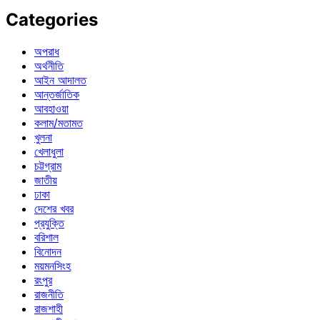
Categories
অপরাধ
অর্থনীতি
আইন আদালত
আন্তর্জাতিক
আবহাওয়া
কলাম/মতামত
খুলনা
খেলাধুলা
চট্টগ্রাম
জাতীয়
ঢাকা
দেশের খবর
প্রযুক্তি
বরিশাল
বিনোদন
ময়মনসিংহ
রংপুর
রাজনীতি
রাজশাহী