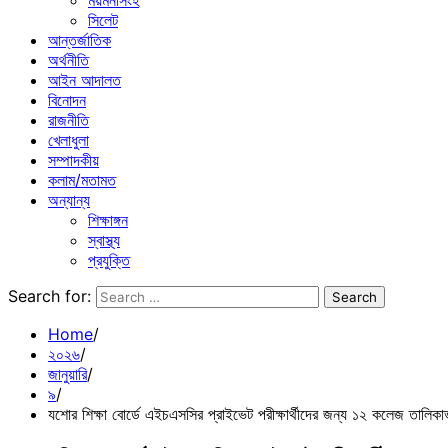
ময়মনসিংহ
সিলেট
আন্তর্জাতিক
অর্থনীতি
আইন আদালত
বিনোদন
রাজনীতি
খেলাধুলা
সম্পাদকীয়
কলাম/মতামত
অন্যান্য
শিক্ষাঙ্গন
স্বাস্থ্য
প্রযুক্তি
Search for:
Home
২০২৬
জানুয়ারি
৯
যশোর শিক্ষা বোর্ডে এইচএসসির প্রাইভেট পরীক্ষার্থীদের জন্য ১২ কলেজ তালিকা