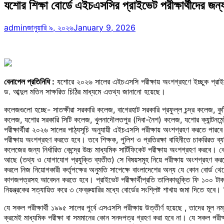
যশোর শিক্ষা বোর্ডে এইচএসসির প্রাইভেট পরীক্ষার্থীদের জ
admin
জানুয়ারি ৯, ২০২৬
January 9, 2026
বেনাপেল প্রতিনিধি :
যশোরে ২০২৬ সালের এইচএসসি পরীক্ষায় অংশগ্রহণে ইচ্ছুক প্রাইভেট প
ড. আব্দুল মতিন সাক্ষরিত চিঠির মাধ্যমে এতথ্য জানানো হয়েছে।
কলেজগুলো হচ্ছে- সাতক্ষীরা সরকারি কলেজ, বাগেরহাট সরকারি প্রফুল্ল চন্দ্র কলেজ, ক
কলেজ, যশোর সরকারি সিটি কলেজ, খুলনাদৌলতপুর (দিবা-নৈশ) কলেজ, যশোর ক্যান্টনমেন্ট ক
পরীক্ষার্থীরা ২০২৬ সালের পাঠ্যসূচি অনুযায়ী এইচএসসি পরীক্ষায় অংশগ্রহণ করতে পারবে। 
পরীক্ষায় অংশগ্রহণ করতে হবে। তবে শিক্ষক, পুলিশ ও প্রতিরক্ষা বাহিনীতে চাকরিরত ব্যক্ত
কলেজের জন্য নির্ধারিত কেন্দ্রে উচ্চ মাধ্যমিক সার্টিফিকেট পরীক্ষায় অংশগ্রহণ করবে। ক
আছে (তথ্য ও যোগাযোগ প্রযুক্তি ব্যতীত) সে বিষয়সমূহ নিয়ে পরীক্ষায় অংশগ্রহণ করতে 
করলে নিজ নিয়োগকারী কর্তৃপক্ষের অনুমতি সাপেক্ষে বাংলাদেশের অন্য যে কোন বোর্ড থে
কাগজপত্রসহ আবেদন করতে হবে। প্রাইভেট পরীক্ষার্থীপ্রতি তালিকাভুক্তি ফি ১০০ টাকা এ
নিয়ন্ত্রকের সত্যায়িত করে ৩ ফেব্রুয়ারির মধ্যে বোর্ডের সংশ্লিষ্ট শাখায় জমা দিতে হব
যে সকল পরীক্ষার্থী ১৯৯৫ সালের পূর্বে এসএসসি পরীক্ষায় উত্তীর্ণ হয়েছে , তাদের মূল নম্
ক্রমেই মাধ্যমিক পরীক্ষা বা সমমানের কোন সনদপত্র গ্রহণ করা হবে না। যে সকল পরীক্ষার্থী 