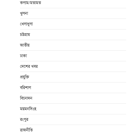
কলাম/মতামত
খুলনা
খেলাধুলা
চট্টগ্রাম
জাতীয়
ঢাকা
দেশের খবর
প্রযুক্তি
বরিশাল
বিনোদন
ময়মনসিংহ
রংপুর
রাজনীতি