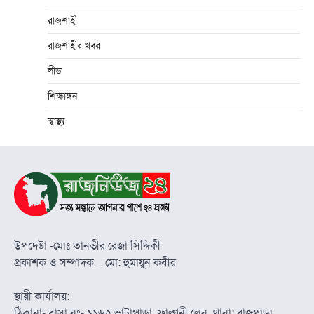
রাজশাহী
রাজশাহীর খবর
লীড
শিক্ষাঙ্গন
স্বাস্থ্য
উপদেষ্টা -মোঃ তানভীর রেজা সিদ্দিকী
প্রকাশক ও সম্পাদক – মো: হুমায়ুন কবীর
স্থায়ী কার্যালয়:
ঠিকানা- বাসা নং- ১১৬২ ভাটাপাড়া, ফাল্গুনী লেন, থানা: রাজপাড়া,