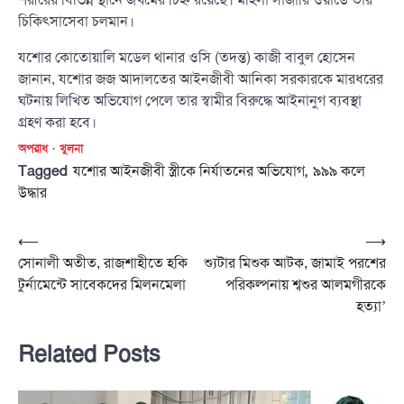
শরীরের বিভিন্ন স্থানে জখমের চিহ্ন রয়েছে। মহিলা সার্জারি ওয়ার্ডে তার
চিকিৎসাসেবা চলমান।
যশোর কোতোয়ালি মডেল থানার ওসি (তদন্ত) কাজী বাবুল হোসেন
জানান, যশোর জজ আদালতের আইনজীবী আনিকা সরকারকে মারধরের
ঘটনায় লিখিত অভিযোগ পেলে তার স্বামীর বিরুদ্ধে আইনানুগ ব্যবস্থা
গ্রহণ করা হবে।
অপরাধ
খুলনা
Tagged
,
যশোর আইনজীবী স্ত্রীকে নির্যাতনের অভিযোগ
৯৯৯ কলে
উদ্ধার
Post
⟵
⟶
সোনালী অতীত, রাজশাহীতে হকি
শ্যুটার মিশুক আটক, জামাই পরশের
navigation
টুর্নামেন্টে সাবেকদের মিলনমেলা
পরিকল্পনায় শ্বশুর আলমগীরকে
হত্যা’
Related Posts