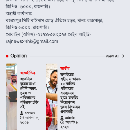
জিপিও- ৬০০০, রাজশাহী।
অস্থায়ী কার্যালয়:
বহরমপুর সিটি বাইপাস মোড় ঐতিহ্য চত্বর, থানা: রাজপাড়া,
জিপিও-৬০০০, রাজশাহী।
মোবাইল (অফিস) -০১৭১৮৫৪২৩৭৫ মেইল আইডি-
rajnews24hk@gmail.com
Opinion
View All
জাতীয়
আন্তর্জাতিক
জুলাইয়ের
আঞ্চলিক
শহীদ ও আহত
যুদ্ধের মধ্যে
১০ ব্যক্তির
সৌদি আরব,
পরিবারের
তুরস্ক ও
সদস্যদের
পাকিস্তানের
হাতে চাকরির
প্রতিরক্ষা চুক্তি
নিয়োগপত্র
সই
তুলে দিয়েছেন
প্রধানমন্ত্রী
admin
আগস্ট ৮,
admin
২০২৬
আগস্ট ৮,
২০২৬