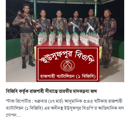
বিজিবি কর্তৃক রাজশাহী সীমান্তে ভারতীয় মাদকদ্রব্য জব্দ
স্টাফ রিপোর্টার : শুক্রবার (২৭ মার্চ) আনুমানিক ৩:৪৫ ঘটিকায় রাজশাহী
ব্যাটালিয়ন (১ বিজিবি) এর অধীনস্থ ইউসুফপুর বিওপি’র আভিযানিক দল
গোপন…