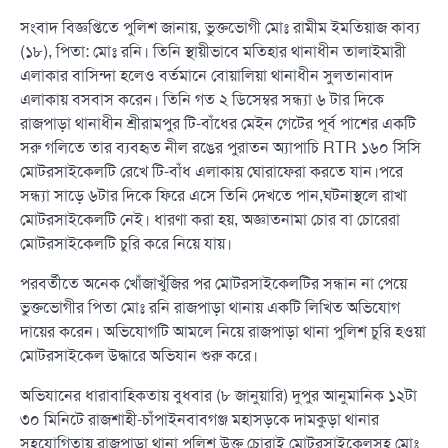
সংবাদ বিজ্ঞপ্তিতে পুলিশ জানায়, ভুক্তভোগী মোঃ রামীম ইমতিয়াজ কাব্য
(১৮), পিতা: মোঃ রনি। তিনি স্থায়ীভাবে মতিহার থানাধীন তালাইমারী
এলাকার বাসিন্দা হলেও বর্তমানে বোয়ালিয়া থানাধীন সুলতানাবাদ
এলাকায় বসবাস করেন। তিনি গত ২ ডিসেম্বর সন্ধ্যা ৬ টার দিকে
রাজপাড়া থানাধীন শ্রীরামপুর টি-বাঁধের মেইন গেটের পূর্ব পাশের একটি
সরু গলিতে তার ব্যবহৃত নীল রঙের পুরাতন অ্যাপাচি RTR ১৬০ সিসি
মোটরসাইকেলটি রেখে টি-বাঁধ এলাকায় ঘোরাফেরা করতে যান।পরে
সন্ধ্যা সাড়ে ৬টার দিকে ফিরে এসে তিনি দেখতে পান,ঘটনাস্থলে রাখা
মোটরসাইকেলটি নেই। ধারণা করা হয়, অজ্ঞাতনামা চোর বা চোরেরা
মোটরসাইকেলটি চুরি করে নিয়ে যায়।
পরবর্তীতে অনেক খোঁজাখুঁজির পর মোটরসাইকেলটির সন্ধান না পেয়ে
ভুক্তভোগীর পিতা মোঃ রনি রাজপাড়া থানায় একটি লিখিত অভিযোগ
দায়ের করেন। অভিযোগটি আমলে নিয়ে রাজপাড়া থানা পুলিশ চুরি হওয়া
মোটরসাইকেল উদ্ধারে অভিযান শুরু করে।
অভিযানের ধারাবাহিকতায় বুধবার (৮ জানুয়ারি) দুপুর আনুমানিক ১২টা
৩০ মিনিটে রাজশাহী-চাঁপাইনবাবগঞ্জ মহাসড়কে দামকুড়া থানার
সহযোগিতায় রাজপাড়া থানা পুলিশ উক্ত চোরাই মোটরসাইকেলসহ মোঃ