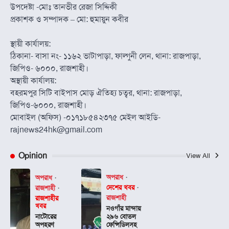
উপদেষ্টা -মোঃ তানভীর রেজা সিদ্দিকী
প্রকাশক ও সম্পাদক – মো: হুমায়ুন কবীর
স্থায়ী কার্যালয়:
ঠিকানা- বাসা নং- ১১৬২ ভাটাপাড়া, ফাল্গুনী লেন, থানা: রাজপাড়া,
জিপিও- ৬০০০, রাজশাহী।
অস্থায়ী কার্যালয়:
বহরমপুর সিটি বাইপাস মোড় ঐতিহ্য চত্বর, থানা: রাজপাড়া,
জিপিও-৬০০০, রাজশাহী।
মোবাইল (অফিস) -০১৭১৮৫৪২৩৭৫ মেইল আইডি-
rajnews24hk@gmail.com
Opinion
View All
অপরাধ
অপরাধ
দেশের খবর
রাজশাহী
রাজশাহী
রাজশাহীর
খবর
নওগাঁর মান্দায়
নাটোরের
২৯৬ বোতল
অপহরণ
ফেন্সিডিলসহ