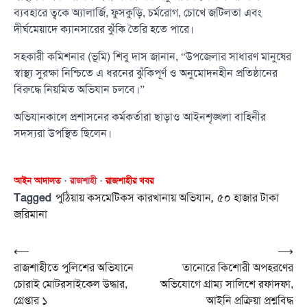
ব্যবহারে ত্বকে অ্যালার্জি, ফুসকুড়ি, চর্মরোগ, চোখে জটিলতা এবং
দীর্ঘমেয়াদে ক্যানসারের ঝুঁকি তৈরি হতে পারে।
সহকারী কমিশনার (ভূমি) শিবু দাস জানান, “উপজেলার সাধারণ মানুষের
স্বাস্থ্য সুরক্ষা নিশ্চিতে এ ধরনের ঝুঁকিপূর্ণ ও অনুমোদনহীন প্রতিষ্ঠানের
বিরুদ্ধে নিয়মিত অভিযান চলবে।”
অভিযানকালে প্রশাসনের কর্মকর্তারা ছাড়াও আইনশৃঙ্খলা বাহিনীর
সদস্যরা উপস্থিত ছিলেন।
আইন আদালত
রাজশাহী
রাজশাহীর খবর
Tagged
,
পুঠিয়ায় কসমেটিকস কারখানায় অভিযান
৫০ হাজার টাকা
জরিমানা
Post
⟵
⟶
রাজশাহীতে পুলিশের অভিযানে
তানোরে কিশোরী অপহরণের
navigation
চোরাই মোটরসাইকেল উদ্ধার,
অভিযোগে গ্রাম্য সালিশে রফাদফা,
গ্রেপ্তার ১
আইনি প্রক্রিয়া প্রশ্নবিদ্ধ