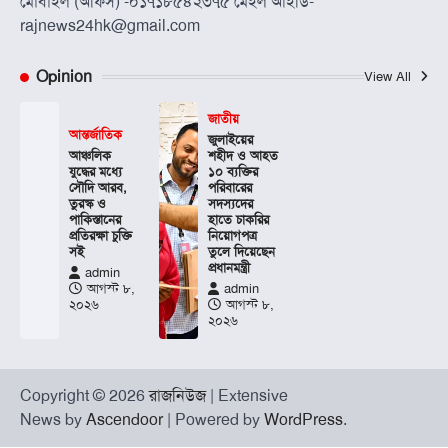
মোবাইল (অফিস) -০১৭১৮৫৪২৩৭৫ মেইল আইডি-
rajnews24hk@gmail.com
Opinion
View All
জাতীয়
আন্তর্জাতিক
জুলাইয়ের
আঞ্চলিক
শহীদ ও আহত
যুদ্ধের মধ্যে
১০ ব্যক্তির
সৌদি আরব,
পরিবারের
তুরস্ক ও
সদস্যদের
পাকিস্তানের
হাতে চাকরির
প্রতিরক্ষা চুক্তি
নিয়োগপত্র
সই
তুলে দিয়েছেন
প্রধানমন্ত্রী
admin
আগস্ট ৮,
admin
২০২৬
আগস্ট ৮,
২০২৬
Copyright © 2026
রাজনিউজ
| Extensive
News by
Ascendoor
| Powered by
WordPress
.