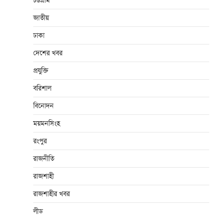
চট্টগ্রাম
জাতীয়
ঢাকা
দেশের খবর
প্রযুক্তি
বরিশাল
বিনোদন
ময়মনসিংহ
রংপুর
রাজনীতি
রাজশাহী
রাজশাহীর খবর
লীড