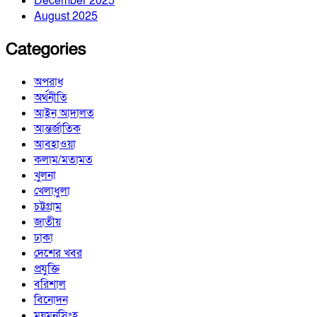
December 2025
August 2025
Categories
অপরাধ
অর্থনীতি
আইন আদালত
আন্তর্জাতিক
আবহাওয়া
কলাম/মতামত
খুলনা
খেলাধুলা
চট্টগ্রাম
জাতীয়
ঢাকা
দেশের খবর
প্রযুক্তি
বরিশাল
বিনোদন
ময়মনসিংহ