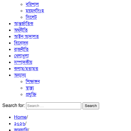
বরিশাল
ময়মনসিংহ
সিলেট
আন্তর্জাতিক
অর্থনীতি
আইন আদালত
বিনোদন
রাজনীতি
খেলাধুলা
সম্পাদকীয়
কলাম/মতামত
অন্যান্য
শিক্ষাঙ্গন
স্বাস্থ্য
প্রযুক্তি
Search for:
Home
২০২৬
জানুয়ারি