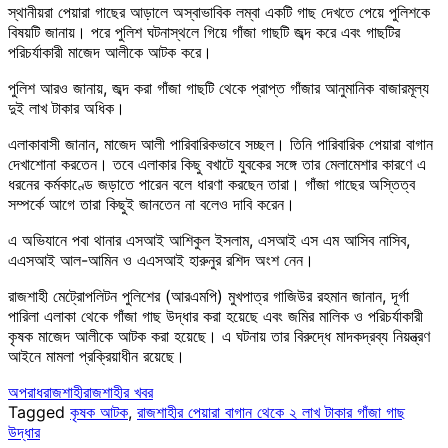
স্থানীয়রা পেয়ারা গাছের আড়ালে অস্বাভাবিক লম্বা একটি গাছ দেখতে পেয়ে পুলিশকে
বিষয়টি জানায়। পরে পুলিশ ঘটনাস্থলে গিয়ে গাঁজা গাছটি জব্দ করে এবং গাছটির
পরিচর্যাকারী মাজেদ আলীকে আটক করে।
পুলিশ আরও জানায়, জব্দ করা গাঁজা গাছটি থেকে প্রাপ্ত গাঁজার আনুমানিক বাজারমূল্য
দুই লাখ টাকার অধিক।
এলাকাবাসী জানান, মাজেদ আলী পারিবারিকভাবে সচ্ছল। তিনি পারিবারিক পেয়ারা বাগান
দেখাশোনা করতেন। তবে এলাকার কিছু বখাটে যুবকের সঙ্গে তার মেলামেশার কারণে এ
ধরনের কর্মকাণ্ডে জড়াতে পারেন বলে ধারণা করছেন তারা। গাঁজা গাছের অস্তিত্ব
সম্পর্কে আগে তারা কিছুই জানতেন না বলেও দাবি করেন।
এ অভিযানে পবা থানার এসআই আশিকুল ইসলাম, এসআই এস এম আসিব নাসিব,
এএসআই আল-আমিন ও এএসআই হারুনুর রশিদ অংশ নেন।
রাজশাহী মেট্রোপলিটন পুলিশের (আরএমপি) মুখপাত্র গাজিউর রহমান জানান, দূর্গা
পারিলা এলাকা থেকে গাঁজা গাছ উদ্ধার করা হয়েছে এবং জমির মালিক ও পরিচর্যাকারী
কৃষক মাজেদ আলীকে আটক করা হয়েছে। এ ঘটনায় তার বিরুদ্ধে মাদকদ্রব্য নিয়ন্ত্রণ
আইনে মামলা প্রক্রিয়াধীন রয়েছে।
অপরাধ
রাজশাহী
রাজশাহীর খবর
Tagged
কৃষক আটক
,
রাজশাহীর পেয়ারা বাগান থেকে ২ লাখ টাকার গাঁজা গাছ
উদ্ধার