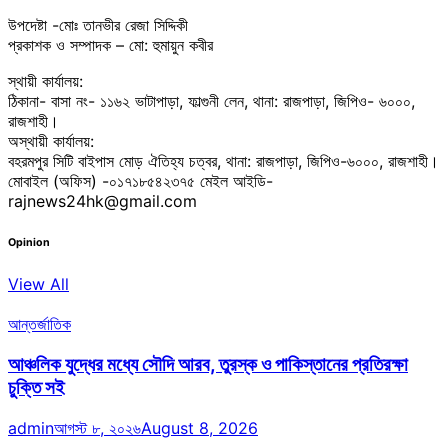
উপদেষ্টা -মোঃ তানভীর রেজা সিদ্দিকী
প্রকাশক ও সম্পাদক – মো: হুমায়ুন কবীর
স্থায়ী কার্যালয়:
ঠিকানা- বাসা নং- ১১৬২ ভাটাপাড়া, ফাল্গুনী লেন, থানা: রাজপাড়া, জিপিও- ৬০০০,
রাজশাহী।
অস্থায়ী কার্যালয়:
বহরমপুর সিটি বাইপাস মোড় ঐতিহ্য চত্বর, থানা: রাজপাড়া, জিপিও-৬০০০, রাজশাহী।
মোবাইল (অফিস) -০১৭১৮৫৪২৩৭৫ মেইল আইডি-
rajnews24hk@gmail.com
Opinion
View All
আন্তর্জাতিক
আঞ্চলিক যুদ্ধের মধ্যে সৌদি আরব, তুরস্ক ও পাকিস্তানের প্রতিরক্ষা
চুক্তি সই
admin
আগস্ট ৮, ২০২৬
August 8, 2026