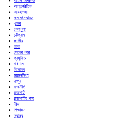
আইন আদালত
আন্তর্জাতিক
আবহাওয়া
কলাম/মতামত
খুলনা
খেলাধুলা
চট্টগ্রাম
জাতীয়
ঢাকা
দেশের খবর
প্রযুক্তি
বরিশাল
বিনোদন
ময়মনসিংহ
রংপুর
রাজনীতি
রাজশাহী
রাজশাহীর খবর
লীড
শিক্ষাঙ্গন
স্বাস্থ্য