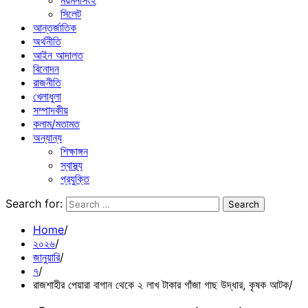
ময়মনসিংহ
সিলেট
আন্তর্জাতিক
অর্থনীতি
আইন আদালত
বিনোদন
রাজনীতি
খেলাধুলা
সম্পাদকীয়
কলাম/মতামত
অন্যান্য
শিক্ষাঙ্গন
স্বাস্থ্য
প্রযুক্তি
Search for:
Home
২০২৬
জানুয়ারি
৭
রাজশাহীর পেয়ারা বাগান থেকে ২ লাখ টাকার গাঁজা গাছ উদ্ধার, কৃষক আটক