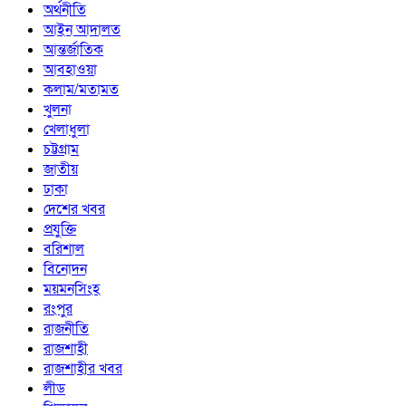
অর্থনীতি
আইন আদালত
আন্তর্জাতিক
আবহাওয়া
কলাম/মতামত
খুলনা
খেলাধুলা
চট্টগ্রাম
জাতীয়
ঢাকা
দেশের খবর
প্রযুক্তি
বরিশাল
বিনোদন
ময়মনসিংহ
রংপুর
রাজনীতি
রাজশাহী
রাজশাহীর খবর
লীড