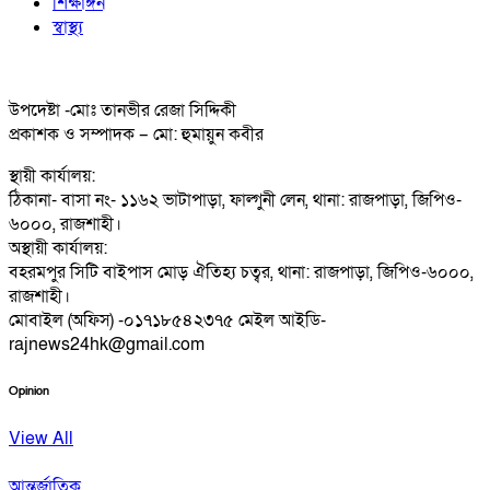
শিক্ষাঙ্গন
স্বাস্থ্য
উপদেষ্টা -মোঃ তানভীর রেজা সিদ্দিকী
প্রকাশক ও সম্পাদক – মো: হুমায়ুন কবীর
স্থায়ী কার্যালয়:
ঠিকানা- বাসা নং- ১১৬২ ভাটাপাড়া, ফাল্গুনী লেন, থানা: রাজপাড়া, জিপিও-
৬০০০, রাজশাহী।
অস্থায়ী কার্যালয়:
বহরমপুর সিটি বাইপাস মোড় ঐতিহ্য চত্বর, থানা: রাজপাড়া, জিপিও-৬০০০,
রাজশাহী।
মোবাইল (অফিস) -০১৭১৮৫৪২৩৭৫ মেইল আইডি-
rajnews24hk@gmail.com
Opinion
View All
আন্তর্জাতিক