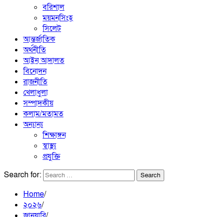
বরিশাল
ময়মনসিংহ
সিলেট
আন্তর্জাতিক
অর্থনীতি
আইন আদালত
বিনোদন
রাজনীতি
খেলাধুলা
সম্পাদকীয়
কলাম/মতামত
অন্যান্য
শিক্ষাঙ্গন
স্বাস্থ্য
প্রযুক্তি
Search for:
Home
২০২৬
জানুয়ারি