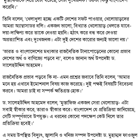
‘মুস্তাফিজকে নিয়ে যেটা ঘটেছে, সেটা দুঃখজনক। শুরুটা কিন্তু বাংলাদেশ
করেনি।’
তিনি বলেন, ‘খেলাধুলা হচ্ছে একটি দেশের সফট পাওয়ার, খেলোয়াড়দের
আমরা অ্যাম্বাসাডর বলি। একজন ভালো, বিখ্যাত খেলোয়াড় খেলতে যাবে-
দয়া-দাক্ষিণ্য করে তাকে নেওয়া হয়নি। হঠাৎ করে বন্ধ করে দেওয়া
অপ্রত্যাশিত এবং দুঃখজনক। এটা দুই দেশের কারোর জন্যই ভালো নয়।’
‘ভারত ও বাংলাদেশের মধ্যকার রাজনৈতিক টানাপোড়েনের কোনো প্রভাব
দেশের অর্থ ও বাণিজ্যে পড়বে না’, বলেও জানান অর্থ উপদেষ্টা ড.
সালেহউদ্দিন আহমেদ।
রাজনৈতিক প্রভাব পড়বে কি না- এমন প্রশ্নের জবাবে তিনি বলেন, ‘আমার
মনে হয় এখানে ইমোশনাল বিষয় কাজ করেছে। দুই পক্ষই বিষয়টি বিবেচনা
করবে। আমরা চাই না সম্পর্ক ক্ষতিগ্রস্ত হোক।’
ড. সালেহউদ্দিন আহমেদ বলেন, ‘মুস্তাফিজ একজন সেরা খেলোয়াড়- এটা
সবাই স্বীকার করে, তারাও স্বীকার করে। বাংলাদেশ যে প্রতিক্রিয়া জানিয়েছে,
সেটি সম্পূর্ণভাবে উপযুক্ত। এ ধরনের কোনো পদক্ষেপ কেউ নিলে তার
প্রতিক্রিয়া হবেই।’
এ সময় উপস্থিত বিদ্যুৎ, জ্বালানি ও খনিজ সম্পদ উপদেষ্টা ড. মুহাম্মদ ফাওজুল