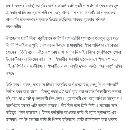
রক্ষণাবেক্ষণ (টিআর) কর্মসূচির অর্থায়নে এই ব্যতিক্রমী উদ্যোগ বাস্তবায়নের মূল
উদ্যোক্তা ছিলেন প্রকৌশলী মো. আবু বাশির। সাধারণ অবকাঠামো উন্নয়নের
পাশাপাশি মানবসম্পদ উন্নয়নে টিআর তহবিলের কার্যকর ব্যবহার সত্যিই
প্রশংসনীয়।
উপজেলার ছয়টি শিক্ষা প্রতিষ্ঠানে কারিগরি ল্যাবরেটরি স্থাপনের গুরুত্ব তুলে ধরে
বিদায়ী পিআইও’র স্মৃতি চারণ করেন উপজেলা মাধ্যমিক শিক্ষা অফিসার মোতাহার
হোসেন। তিনি বলেন, বইয়ের পাতায় দেখা জামার ডিজাইন কিংবা শ্রেণিকক্ষে শোনা
ইলেকট্রিক্যাল বিষয়ের বর্ণনা এখন শিক্ষার্থীরা সরাসরি হাতে-কলমে শিখতে পারছে।
এই কারিগরি ল্যাবরেটরিগুলো শিক্ষার্থীদের বাস্তবমুখী দক্ষতা অর্জনে গুরুত্বপূর্ণ ভূমিকা
রাখছে।
তিনি আরও বলেন, সাধারণত টিআর কর্মসূচির অর্থ রাস্তাঘাট, সেতু কিংবা কালভার্ট
নির্মাণে ব্যয় হয়ে থাকে। কিন্তু পবায় এই অর্থ ব্যয় করা হয়েছে শিক্ষার্থীদের দক্ষতা
বৃদ্ধিতে, যা একটি যুগান্তকারী সিদ্ধান্ত। প্রকৌশলী মো. আবু বাশিরের উদ্যোগ ও
দূরদর্শিতার ফলেই এটি সম্ভব হয়েছে। দীর্ঘ তিন বছর তিনি নিষ্ঠা ও সততার সঙ্গে
দায়িত্ব পালন করেছেন। টিআর কর্মসূচির আওতায় কারিগরি ল্যাব স্থাপনের এই
উদ্যোগ পবা উপজেলার কারিগরি শিক্ষার ইতিহাসে একটি মাইলফলক হয়ে থাকবে।