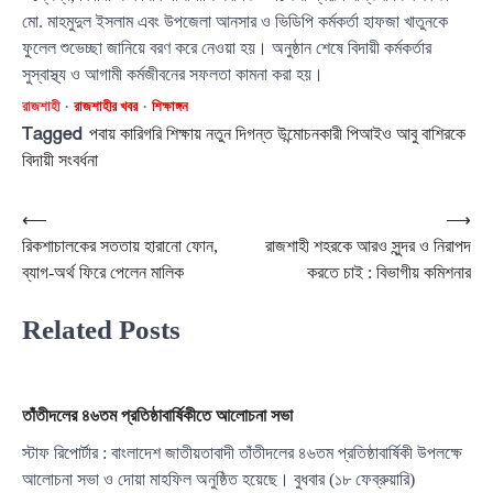
মো. মাহমুদুল ইসলাম এবং উপজেলা আনসার ও ভিডিপি কর্মকর্তা হাফজা খাতুনকে
ফুলেল শুভেচ্ছা জানিয়ে বরণ করে নেওয়া হয়। অনুষ্ঠান শেষে বিদায়ী কর্মকর্তার
সুস্বাস্থ্য ও আগামী কর্মজীবনের সফলতা কামনা করা হয়।
রাজশাহী
রাজশাহীর খবর
শিক্ষাঙ্গন
Tagged
পবায় কারিগরি শিক্ষায় নতুন দিগন্ত উন্মোচনকারী পিআইও আবু বাশিরকে
বিদায়ী সংবর্ধনা
Post
⟵
⟶
রিকশাচালকের সততায় হারানো ফোন,
রাজশাহী শহরকে আরও সুন্দর ও নিরাপদ
navigation
ব্যাগ-অর্থ ফিরে পেলেন মালিক
করতে চাই : বিভাগীয় কমিশনার
Related Posts
তাঁতীদলের ৪৬তম প্রতিষ্ঠাবার্ষিকীতে আলোচনা সভা
স্টাফ রিপোর্টার : বাংলাদেশ জাতীয়তাবাদী তাঁতীদলের ৪৬তম প্রতিষ্ঠাবার্ষিকী উপলক্ষে
আলোচনা সভা ও দোয়া মাহফিল অনুষ্ঠিত হয়েছে। বুধবার (১৮ ফেব্রুয়ারি)