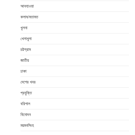
আবহাওয়া
কলাম/মতামত
খুলনা
খেলাধুলা
চট্টগ্রাম
জাতীয়
ঢাকা
দেশের খবর
প্রযুক্তি
বরিশাল
বিনোদন
ময়মনসিংহ