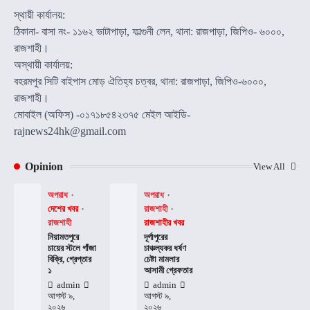
স্থায়ী কার্যালয়:
ঠিকানা- বাসা নং- ১১৬২ ভাটাপাড়া, ফাল্গুনী লেন, থানা: রাজপাড়া, জিপিও- ৬০০০,
রাজশাহী।
অস্থায়ী কার্যালয়:
বহরমপুর সিটি বাইপাস মোড় ঐতিহ্য চত্বর, থানা: রাজপাড়া, জিপিও-৬০০০,
রাজশাহী।
মোবাইল (অফিস) -০১৭১৮৫৪২৩৭৫ মেইল আইডি-
rajnews24hk@gmail.com
Opinion
View All
অপরাধ
অপরাধ
দেশের খবর
রাজশাহী
রাজশাহী
রাজশাহীর খবর
নিয়ামতপুরে
দূর্গাপুরের
চায়ের স্টলে গাঁজা
চাঞ্চল্যকর ধর্ষণ
বিক্রি, গ্রেপ্তার
চেষ্টা মামলার
১
আসামী গ্রেফতার
admin
admin
আগস্ট ৯,
আগস্ট ৯,
২০২৬
২০২৬