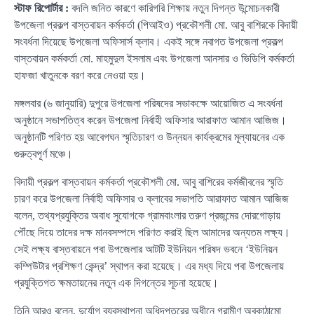
স্টাফ রিপোর্টার :
বদলি জনিত কারণে কারিগরি শিক্ষায় নতুন দিগন্ত উন্মোচনকারী
উপজেলা প্রকল্প বাস্তবায়ন কর্মকর্তা (পিআইও) প্রকৌশলী মো. আবু বাশিরকে বিদায়ী
সংবর্ধনা দিয়েছে উপজেলা অফিসার্স ক্লাব। একই সঙ্গে নবাগত উপজেলা প্রকল্প
বাস্তবায়ন কর্মকর্তা মো. মাহমুদুল ইসলাম এবং উপজেলা আনসার ও ভিডিপি কর্মকর্তা
হাফজা খাতুনকে বরণ করে নেওয়া হয়।
মঙ্গলবার (৬ জানুয়ারি) দুপুরে উপজেলা পরিষদের সভাকক্ষে আয়োজিত এ সংবর্ধনা
অনুষ্ঠানে সভাপতিত্ব করেন উপজেলা নির্বাহী অফিসার আরাফাত আমান আজিজ।
অনুষ্ঠানটি পরিণত হয় আবেগঘন স্মৃতিচারণ ও উন্নয়ন কার্যক্রমের মূল্যায়নের এক
গুরুত্বপূর্ণ মঞ্চে।
বিদায়ী প্রকল্প বাস্তবায়ন কর্মকর্তা প্রকৌশলী মো. আবু বাশিরের কর্মজীবনের স্মৃতি
চারণ করে উপজেলা নির্বাহী অফিসার ও ক্লাবের সভাপতি আরাফাত আমান আজিজ
বলেন, তথ্যপ্রযুক্তির অবাধ সুযোগকে গ্রামবাংলার তরুণ প্রজন্মের দোরগোড়ায়
পৌঁছে দিয়ে তাদের দক্ষ মানবসম্পদে পরিণত করাই ছিল আমাদের অন্যতম লক্ষ্য।
সেই লক্ষ্য বাস্তবায়নে পবা উপজেলার আটটি ইউনিয়ন পরিষদ ভবনে ‘ইউনিয়ন
কম্পিউটার প্রশিক্ষণ কেন্দ্র’ স্থাপন করা হয়েছে। এর মধ্য দিয়ে পবা উপজেলায়
প্রযুক্তিগত ক্ষমতায়নের নতুন এক দিগন্তের সূচনা হয়েছে।
তিনি আরও বলেন, দুর্যোগ ব্যবস্থাপনা অধিদপ্তরের অধীনে গ্রামীণ অবকাঠামো