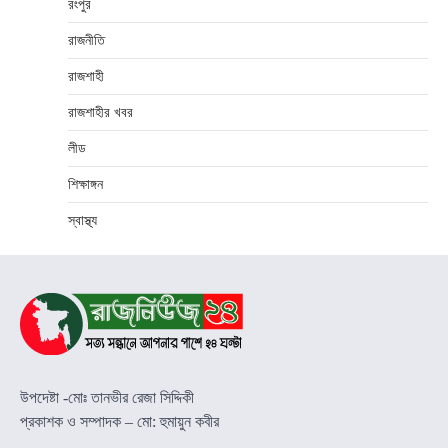
রংপুর
রাজনীতি
রাজশাহী
রাজশাহীর খবর
লীড
শিক্ষাঙ্গন
স্বাস্থ্য
উপদেষ্টা -মোঃ তানভীর রেজা সিদ্দিকী
প্রকাশক ও সম্পাদক – মো: হুমায়ুন কবীর