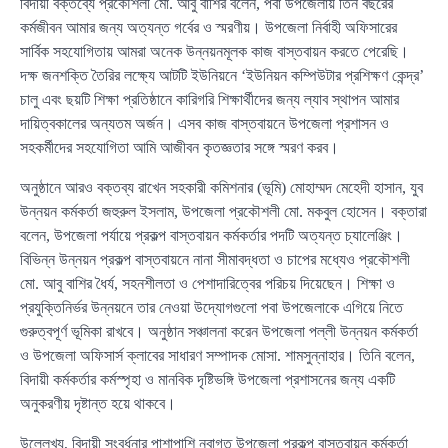
বিদায়ী বক্তব্যে প্রকৌশলী মো. আবু বাশির বলেন, পবা উপজেলায় তিন বছরের
কর্মজীবন আমার জন্য অত্যন্ত গর্বের ও স্মরণীয়। উপজেলা নির্বাহী অফিসারের
সার্বিক সহযোগিতায় আমরা অনেক উন্নয়নমূলক কাজ বাস্তবায়ন করতে পেরেছি।
দক্ষ জনশক্তি তৈরির লক্ষ্যে আটটি ইউনিয়নে ‘ইউনিয়ন কম্পিউটার প্রশিক্ষণ কেন্দ্র’
চালু এবং ছয়টি শিক্ষা প্রতিষ্ঠানে কারিগরি শিক্ষার্থীদের জন্য ল্যাব স্থাপন আমার
দায়িত্বকালের অন্যতম অর্জন। এসব কাজ বাস্তবায়নে উপজেলা প্রশাসন ও
সহকর্মীদের সহযোগিতা আমি আজীবন কৃতজ্ঞতার সঙ্গে স্মরণ করব।
অনুষ্ঠানে আরও বক্তব্য রাখেন সহকারী কমিশনার (ভূমি) মোহাম্মদ মেহেদী হাসান, যুব
উন্নয়ন কর্মকর্তা জহুরুল ইসলাম, উপজেলা প্রকৌশলী মো. মকবুল হোসেন। বক্তারা
বলেন, উপজেলা পর্যায়ে প্রকল্প বাস্তবায়ন কর্মকর্তার পদটি অত্যন্ত চ্যালেঞ্জিং।
বিভিন্ন উন্নয়ন প্রকল্প বাস্তবায়নে নানা সীমাবদ্ধতা ও চাপের মধ্যেও প্রকৌশলী
মো. আবু বাশির ধৈর্য, সহনশীলতা ও পেশাদারিত্বের পরিচয় দিয়েছেন। শিক্ষা ও
প্রযুক্তিনির্ভর উন্নয়নে তার নেওয়া উদ্যোগগুলো পবা উপজেলাকে এগিয়ে নিতে
গুরুত্বপূর্ণ ভূমিকা রাখবে। অনুষ্ঠান সঞ্চালনা করেন উপজেলা পল্লী উন্নয়ন কর্মকর্তা
ও উপজেলা অফিসার্স ক্লাবের সাধারণ সম্পাদক মোসা. শামসুন্নাহার। তিনি বলেন,
বিদায়ী কর্মকর্তার কর্মস্পৃহা ও মানবিক দৃষ্টিভঙ্গি উপজেলা প্রশাসনের জন্য একটি
অনুকরণীয় দৃষ্টান্ত হয়ে থাকবে।
উল্লেখ্য, বিদায়ী সংবর্ধনার পাশাপাশি নবাগত উপজেলা প্রকল্প বাস্তবায়ন কর্মকর্তা