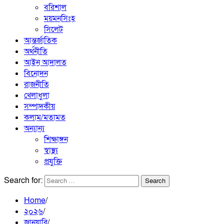
বরিশাল
ময়মনসিংহ
সিলেট
আন্তর্জাতিক
অর্থনীতি
আইন আদালত
বিনোদন
রাজনীতি
খেলাধুলা
সম্পাদকীয়
কলাম/মতামত
অন্যান্য
শিক্ষাঙ্গন
স্বাস্থ্য
প্রযুক্তি
Search for:
Home
২০২৬
জানুয়ারি