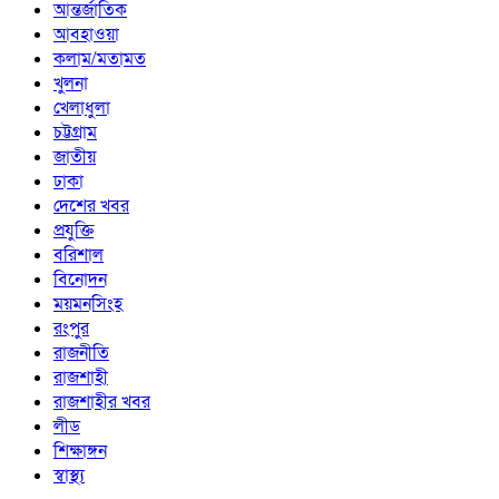
আন্তর্জাতিক
আবহাওয়া
কলাম/মতামত
খুলনা
খেলাধুলা
চট্টগ্রাম
জাতীয়
ঢাকা
দেশের খবর
প্রযুক্তি
বরিশাল
বিনোদন
ময়মনসিংহ
রংপুর
রাজনীতি
রাজশাহী
রাজশাহীর খবর
লীড
শিক্ষাঙ্গন
স্বাস্থ্য