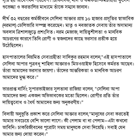
সৃষ্টি হয় আবেগঘন পরিবেশ। চিকিৎসক, নার্স ও কর্মকর্তা-কর্মচারীরা ফুলেল
শুভেচ্ছা ও করতালির মাধ্যমে তাঁকে সম্মান জানান।
দীর্ঘ ৩২ বছরের কর্মজীবনে সেলিনা আক্তার প্রায় ১০ হাজার প্রসূতির স্বাভাবিক
(নরমাল) ডেলিভারি সম্পন্ন করেছেন। মাতৃ ও নবজাতক সেবায় তাঁর অসামান্য
অবদান ত্রিশালজুড়ে প্রশংসিত। নরম মেজাজ, দায়িত্বশীলতা ও মানবিক
আচরণের কারণে তিনি রোগী ও স্বজনদের কাছে ভরসার প্রতীক হয়ে
উঠেছিলেন।
হাসপাতালের নিয়মিত সেবাগ্রহীতা সাদিকুর রহমান বলেন,“এই হাসপাতালে
সেলিনা আপার পুত্রবধূ শাহিদা আক্তারও মিডওয়াইফ হিসেবে কর্মরত আছেন।
তাঁরা আমাদের ভরসার জায়গা। তাঁদের আন্তরিকতা ও মানবিক আচরণ
আমাদের মুগ্ধ করে।”
ভারপ্রাপ্ত নার্সিং সুপারভাইজার সুলতানা রাজিয়া বলেন, “সেলিনা আপা
আমাদের জন্য একজন অভিভাবকের মতো ছিলেন। রোগীর প্রতি তাঁর
দায়িত্ববোধ ও ধৈর্য আমাদের জন্য অনুকরণীয়।”
বিদায়ী অনুভূতি প্রকাশ করে সেলিনা আক্তার বলেন,“মানুষের সেবা করতেই
আমার সবচেয়ে বেশি ভালো লাগে। কী পেলাম বা না পেলাম—এটা কখনো
ভাবিনি। চাকরিজীবনের পুরোটা সময় মানুষকে সেবা দিয়েছি। সবাই যেন
আমার জন্য দোয়া করেন।”