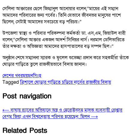
সেলিনা আক্তারের ছেলে জিম্মানুল আনোয়ার বলেন,“মায়ের এই সম্মান
আমাদের পরিবারের জন্য গর্বের। তিনি যেভাবে জীবনভর মানুষের পাশে
ছিলেন, সেটাই আমাদের সবচেয়ে বড় পরিচয়।”
উপজেলা স্বাস্থ্য ও পরিবার পরিকল্পনা কর্মকর্তা ডা. এস,এম, জিয়াউল বারী
বলেন,“সেলিনা আক্তার একজন আদর্শ সিনিয়র নার্স। নরমাল ডেলিভারিতে
তাঁর দক্ষতা ও অভিজ্ঞতা আমাদের হাসপাতালের বড় সম্পদ ছিল।”
অনুষ্ঠান শেষে সম্মাননা স্মারক ও ফুলেল শুভেচ্ছা প্রদান করে সহকর্মীরা তাঁকে
ঘোড়ার গাড়িতে তুলে রাজকীয়ভাবে বিদায় জানান।
দেশের খবর
ময়মনসিংহ
Tagged
ত্রিশালে ঘোড়ার গাড়িতে চড়িয়ে নার্সের রাজকীয় বিদায়
Post navigation
⟵
বাঘায় র‍্যাবের অভিযানে অস্ত্র ও হেরোইনসহ মাদক ব্যবসায়ী গ্রেপ্তার
বেগম জিয়া এখন বিশ্বনেতায় পরিণত হয়েছেন: মিলন
⟶
Related Posts