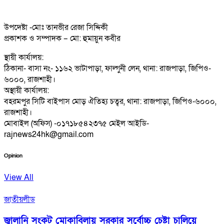
উপদেষ্টা -মোঃ তানভীর রেজা সিদ্দিকী
প্রকাশক ও সম্পাদক – মো: হুমায়ুন কবীর
স্থায়ী কার্যালয়:
ঠিকানা- বাসা নং- ১১৬২ ভাটাপাড়া, ফাল্গুনী লেন, থানা: রাজপাড়া, জিপিও-
৬০০০, রাজশাহী।
অস্থায়ী কার্যালয়:
বহরমপুর সিটি বাইপাস মোড় ঐতিহ্য চত্বর, থানা: রাজপাড়া, জিপিও-৬০০০,
রাজশাহী।
মোবাইল (অফিস) -০১৭১৮৫৪২৩৭৫ মেইল আইডি-
rajnews24hk@gmail.com
Opinion
View All
জাতীয়
লীড
জ্বালানি সংকট মোকাবিলায় সরকার সর্বোচ্চ চেষ্টা চালিয়ে