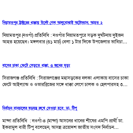
নিয়ামতপুর ট্রাক্টরের ধাক্কায় উল্টে গেল আলুবোঝাই অটোভ্যান, আহত ২
নিয়ামতপুর (নওগাঁ) প্রতিনিধি : নওগাঁর নিয়ামতপুরে সড়ক দুর্ঘটনায় দুইজন
আহত হয়েছেন। মঙ্গলবার (৩১ মার্চ) বেলা ১ টার দিকে উপজেলার ভাবিচা…
বাসের চাকা ফেটে সেতুতে ধাক্কা, ৩ জনের মৃত্যু
সিরাজগঞ্জ প্রতিনিধি : সিরাজগঞ্জের মহাসড়কের নলকা এলাকায় বাসের চাকা
ফেটে আইল্যান্ড ও ওভারব্রিজের সঙ্গে ধাক্কা লেগে চালক ও হেলপারসহ ৩…
নির্বাচন বানচালের ষড়যন্ত্র রুখে দেওয়া হবে: ডা. টিপু
মান্দা প্রতিনিধি : নওগাঁ-৪ (মান্দা) আসনের ধানের শীষের এমপি প্রার্থী ডা.
ইকরামুল বারী টিপু বলেছেন, আসন্ন ত্রয়োদশ জাতীয় সংসদ নির্বাচন…