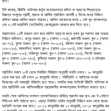
হবে।
ইসি জানায়, রিটার্নিং অফিসার কর্তৃক মনোনয়নপত্র বাতিল বা গ্রহণের সিদ্ধান্তের
বিরুদ্ধে সংক্ষুব্ধ প্রার্থী, ব্যাংক বা আর্থিক প্রতিষ্ঠান আগামী ৫ দিনের মধ্যে নির্বাচন
কমিশন বরাবর আপিল করতে পারবেন। আপিল আবেদনের জন্য ১ সেট মূল কাগজপত্র
এবং ৬ সেট ছায়ালিপি (ফটোকপি) মেমোরেন্ডাম আকারে জমা দিতে হবে।
সারাদেশকে ১০টি অঞ্চলে ভাগ করে আপিল গ্রহণের জন্য পৃথক বুথ স্থাপন করা হয়েছে
নির্বাচন কমিশনে। রংপুর অঞ্চল: বুথ-১ (আসন ১-৩৩), রাজশাহী অঞ্চল: বুথ-২ (আসন
৩৪-৭২), খুলনা অঞ্চল: বুথ-৩ (আসন ৭৩-১০৮), বরিশাল অঞ্চল: বুথ-৪ (আসন
১০৯-১২৯), ময়মনসিংহ অঞ্চল: বুথ-৫ (আসন ১৩০-১৬৭), ঢাকা অঞ্চল: বুথ-৬
(আসন ১৬৮-২০৮), ফরিদপুর অঞ্চল: বুথ-৭ (আসন ২০৯-২২৩), সিলেট অঞ্চল:
বুথ-৮ (আসন ২২৪-২৪২), কুমিল্লা অঞ্চল: বুথ-৯ (আসন ২৪৩-২৭৭) ও চট্টগ্রাম
অঞ্চল: বুথ-১০ (আসন ২৭৮-৩০০)
প্রতিদিন সকাল ১০টা থেকে নির্ধারিত সিরিয়াল অনুযায়ী শুনানি চলবে। ১০ জানুয়ারি
থেকে শুরু হয়ে এটি চলবে ১৮ জানুয়ারি পর্যন্ত। পরিস্থিতি ও আপিলের সংখ্যা
বিবেচনায় এই সময়সূচি পরিবর্তন হতে পারে। শুনানির সময় সংশ্লিষ্ট রিটার্নিং অফিসার বা
তার প্রতিনিধি এবং আপিলকারীকে প্রয়োজনীয় কাগজপত্রসহ উপস্থিত থাকতে হবে।
শুনানি শেষে আপিলের ফলাফল তাৎক্ষণিকভাবে মনিটরে প্রদর্শন করা হবে এবং ই-মেইলে
পিডিএফ কপি পাঠানো হবে। এছাড়া নির্ধারিত তারিখ অনুযায়ী নির্বাচন ভবন থেকে রায়ের
হার্ডকপি সংগ্রহ করা যাবে। ১০-১২ জানুয়ারির রায় ১২ জানুয়ারি, ১৩-১৫ জানুয়ারির রায়
১৫ জানুয়ারি এবং ১৬-১৮ জানুয়ারির রায় ১৮ জানুয়ারি বিতরণ করা হবে।-ঢাকা পোস্ট