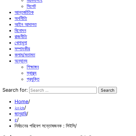
ময়মনসিংহ
সিলেট
আন্তর্জাতিক
অর্থনীতি
আইন আদালত
বিনোদন
রাজনীতি
খেলাধুলা
সম্পাদকীয়
কলাম/মতামত
অন্যান্য
শিক্ষাঙ্গন
স্বাস্থ্য
প্রযুক্তি
Search for:
Home
২০২৬
জানুয়ারি
৫
নির্বাচনের পরিবেশ সন্তোষজনক : সিইসি