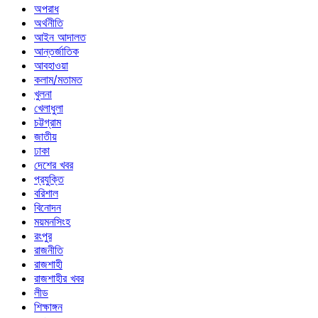
অপরাধ
অর্থনীতি
আইন আদালত
আন্তর্জাতিক
আবহাওয়া
কলাম/মতামত
খুলনা
খেলাধুলা
চট্টগ্রাম
জাতীয়
ঢাকা
দেশের খবর
প্রযুক্তি
বরিশাল
বিনোদন
ময়মনসিংহ
রংপুর
রাজনীতি
রাজশাহী
রাজশাহীর খবর
লীড
শিক্ষাঙ্গন