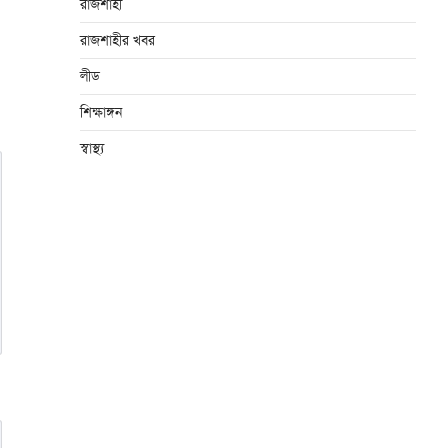
রাজশাহী
রাজশাহীর খবর
লীড
শিক্ষাঙ্গন
স্বাস্থ্য