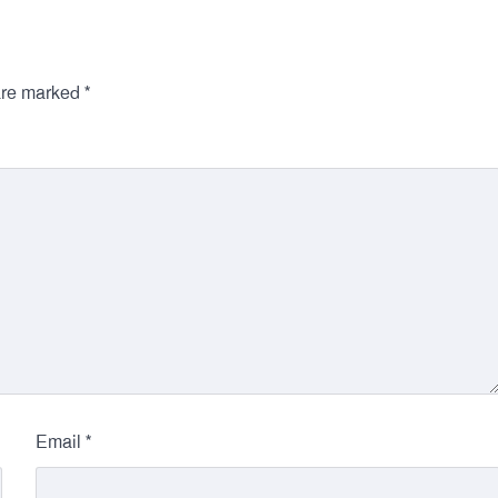
*
 are marked
*
Email