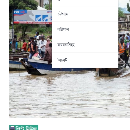
চট্টগ্রাম
বরিশাল
ময়মনসিংহ
সিলেট