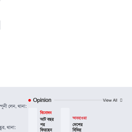
Opinion
View All
গুনী লেন, থানা:
বিনোদন
আবহাওয়া
আট বছর
পর
দেশের
বর, থানা:
ফিরছেন
বিভিন্ন