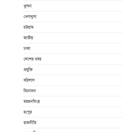
খুলনা
খেলাধুলা
চট্টগ্রাম
জাতীয়
ঢাকা
দেশের খবর
প্রযুক্তি
বরিশাল
বিনোদন
ময়মনসিংহ
রংপুর
রাজনীতি