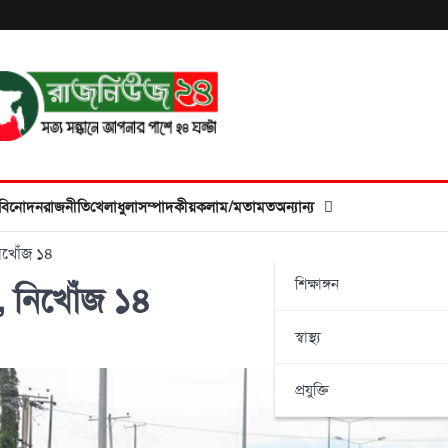
বিনোদন
রাজনীতি
খেলাধুলা
সম্পাদকীয়
কলাম/মতামত
অন্যান্য
িখোঁজ ১৪
শিক্ষাঙ্গন
, নিখোঁজ ১৪
স্বাস্থ্য
প্রযুক্তি