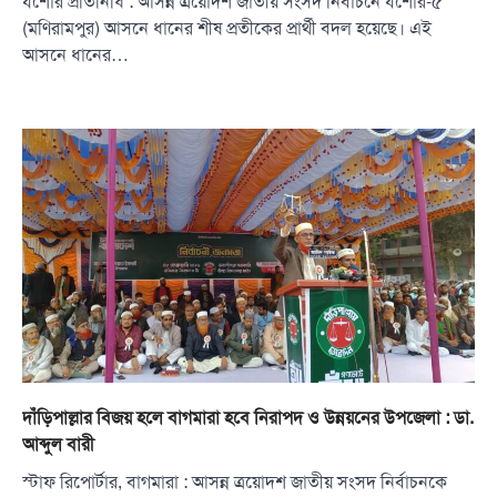
যশোর প্রতিনিধি : আসন্ন ত্রয়োদশ জাতীয় সংসদ নির্বাচনে যশোর-৫
(মণিরামপুর) আসনে ধানের শীষ প্রতীকের প্রার্থী বদল হয়েছে। এই
আসনে ধানের…
দাঁড়িপাল্লার বিজয় হলে বাগমারা হবে নিরাপদ ও উন্নয়নের উপজেলা : ডা.
আব্দুল বারী
স্টাফ রিপোর্টার, বাগমারা : আসন্ন ত্রয়োদশ জাতীয় সংসদ নির্বাচনকে