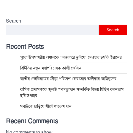
Search
Search
Recent Posts
পুরো উপসাগরীয় অঞ্চলকে ‘অন্ধকারে ডুবিয়ে’ দেওয়ার হুমকি ইরানের
বিটিভির নতুন মহাপরিচালক কাজী জেসিন
জাতীয় স্টেডিয়ামের ক্রীড়া পরিবেশ ফেরানোর অঙ্গীকার আমিনুলের
রাসিক প্রশাসককে জুলাই গণঅভ্যুত্থান সম্পর্কিত বিজয় মিছিল ক্যানভাস
ছবি উপহার
সবাইকে ছাড়িয়ে শীর্ষে শাহরুখ খান
Recent Comments
No comments to show.