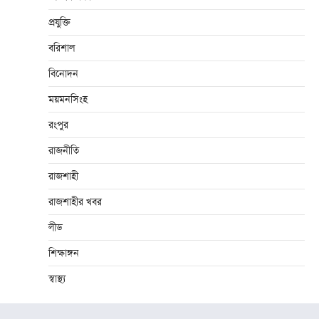
প্রযুক্তি
বরিশাল
বিনোদন
ময়মনসিংহ
রংপুর
রাজনীতি
রাজশাহী
রাজশাহীর খবর
লীড
শিক্ষাঙ্গন
স্বাস্থ্য