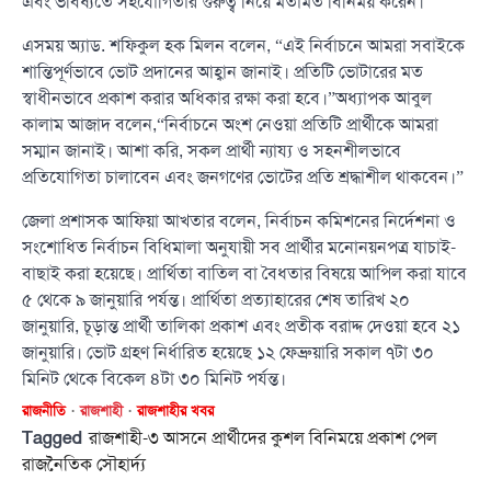
এবং ভবিষ্যতে সহযোগিতার গুরুত্ব নিয়ে মতামত বিনিময় করেন।
এসময় অ্যাড. শফিকুল হক মিলন বলেন, “এই নির্বাচনে আমরা সবাইকে
শান্তিপূর্ণভাবে ভোট প্রদানের আহ্বান জানাই। প্রতিটি ভোটারের মত
স্বাধীনভাবে প্রকাশ করার অধিকার রক্ষা করা হবে।”অধ্যাপক আবুল
কালাম আজাদ বলেন,“নির্বাচনে অংশ নেওয়া প্রতিটি প্রার্থীকে আমরা
সম্মান জানাই। আশা করি, সকল প্রার্থী ন্যায্য ও সহনশীলভাবে
প্রতিযোগিতা চালাবেন এবং জনগণের ভোটের প্রতি শ্রদ্ধাশীল থাকবেন।”
জেলা প্রশাসক আফিয়া আখতার বলেন, নির্বাচন কমিশনের নির্দেশনা ও
সংশোধিত নির্বাচন বিধিমালা অনুযায়ী সব প্রার্থীর মনোনয়নপত্র যাচাই-
বাছাই করা হয়েছে। প্রার্থিতা বাতিল বা বৈধতার বিষয়ে আপিল করা যাবে
৫ থেকে ৯ জানুয়ারি পর্যন্ত। প্রার্থিতা প্রত্যাহারের শেষ তারিখ ২০
জানুয়ারি, চূড়ান্ত প্রার্থী তালিকা প্রকাশ এবং প্রতীক বরাদ্দ দেওয়া হবে ২১
জানুয়ারি। ভোট গ্রহণ নির্ধারিত হয়েছে ১২ ফেব্রুয়ারি সকাল ৭টা ৩০
মিনিট থেকে বিকেল ৪টা ৩০ মিনিট পর্যন্ত।
রাজনীতি
রাজশাহী
রাজশাহীর খবর
Tagged
রাজশাহী-৩ আসনে প্রার্থীদের কুশল বিনিময়ে প্রকাশ পেল
রাজনৈতিক সৌহার্দ্য