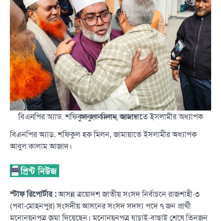
বিএনপির অ্যাড. শফিকুল হক মিলন, জামায়াতে ইসলামীর অধ্যাপক আবুল কালাম আজাদ।
বিএনপির অ্যাড. শফিকুল হক মিলন, জামায়াতে ইসলামীর অধ্যাপক
আবুল কালাম আজাদ।
স্টাফ রিপোর্টার :
আসন্ন ত্রয়োদশ জাতীয় সংসদ নির্বাচনে রাজশাহী-৩
(পবা-মোহনপুর) সংসদীয় আসনের সংসদ সদস্য পদে ৭ জন প্রার্থী
মনোনয়নপত্র জমা দিয়েছেন। মনোনয়নপত্র যাচাই-বাছাই শেষে তিনজন