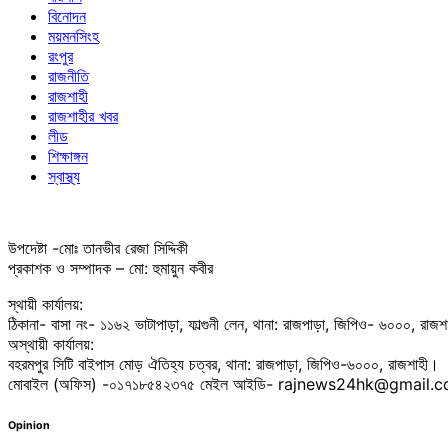
বিনোদন
ময়মনসিংহ
রংপুর
রাজনীতি
রাজশাহী
রাজশাহীর খবর
লীড
শিক্ষাঙ্গন
স্বাস্থ্য
উপদেষ্টা -মোঃ তানভীর রেজা সিদ্দিকী
প্রকাশক ও সম্পাদক – মো: হুমায়ুন কবীর
স্থায়ী কার্যালয়:
ঠিকানা- বাসা নং- ১১৬২ ভাটাপাড়া, ফাল্গুনী লেন, থানা: রাজপাড়া, জিপিও- ৬০০০, রাজ
অস্থায়ী কার্যালয়:
বহরমপুর সিটি বাইপাস মোড় ঐতিহ্য চত্বর, থানা: রাজপাড়া, জিপিও-৬০০০, রাজশাহী।
মোবাইল (অফিস) -০১৭১৮৫৪২৩৭৫ মেইল আইডি- rajnews24hk@gmail.
Opinion