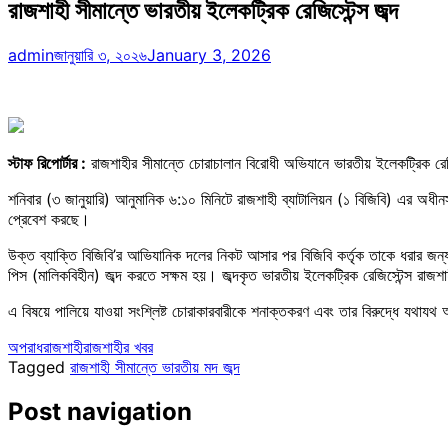
রাজশাহী সীমান্তে ভারতীয় ইলেকট্রিক রেজিস্টেন্স জব্দ
admin
জানুয়ারি ৩, ২০২৬
January 3, 2026
স্টাফ রিপোর্টার :
রাজশাহীর সীমান্তে চোরাচালান বিরোধী অভিযানে ভারতীয় ইলেকট্রিক রেজি
শনিবার (৩ জানুয়ারি) আনুমানিক ৬:১০ মিনিটে রাজশাহী ব্যাটালিয়ন (১ বিজিবি) এর অধ
প্রেবেশ করছে।
উক্ত ব্যাক্তি বিজিবি’র আভিযানিক দলের নিকট আসার পর বিজিবি কর্তৃক তাকে ধরার জন
পিস (মালিকবিহীন) জব্দ করতে সক্ষম হয়। জব্দকৃত ভারতীয় ইলেকট্রিক রেজিস্টেন্স রাজশাহী
এ বিষয়ে পালিয়ে যাওয়া সংশ্লিষ্ট চোরাকারবারীকে শনাক্তকরণ এবং তার বিরুদ্ধে যথাযথ 
অপরাধ
রাজশাহী
রাজশাহীর খবর
Tagged
রাজশাহী সীমান্তে ভারতীয় মদ জব্দ
Post navigation