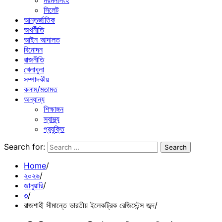
ময়মনসিংহ
সিলেট
আন্তর্জাতিক
অর্থনীতি
আইন আদালত
বিনোদন
রাজনীতি
খেলাধুলা
সম্পাদকীয়
কলাম/মতামত
অন্যান্য
শিক্ষাঙ্গন
স্বাস্থ্য
প্রযুক্তি
Search for:
Home
২০২৬
জানুয়ারি
৩
রাজশাহী সীমান্তে ভারতীয় ইলেকট্রিক রেজিস্টেন্স জব্দ