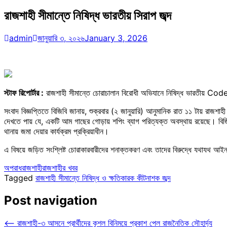
রাজশাহী সীমান্তে নিষিদ্ধ ভারতীয় সিরাপ জব্দ
admin
জানুয়ারি ৩, ২০২৬
January 3, 2026
স্টাফ রিপোর্টার :
রাজশাহী সীমান্তে চোরাচালান বিরোধী অভিযানে নিষিদ্ধ ভারতীয় Cod
সংবাদ বিজ্ঞপ্তিতে বিজিবি জানায়, শুক্রবার (২ জানুয়ারি) আনুমানিক রাত ১১ টায় রাজশ
দেখতে পায় যে, একটি আম গাছের গোড়ায় শপিং ব্যাগ পরিত্যক্ত অবস্থায় রয়েছে। বিজ
থানায় জমা দেয়ার কার্যক্রম প্রক্রিয়াধীন।
এ বিষয়ে জড়িত সংশ্লিষ্ট চোরাকারবারীদের শনাক্তকরণ এবং তাদের বিরুদ্ধে যথাযথ আইনা
অপরাধ
রাজশাহী
রাজশাহীর খবর
Tagged
রাজশাহী সীমান্তে নিষিদ্ধ ও ক্ষতিকারক কীটনাশক জব্দ
Post navigation
⟵
রাজশাহী-৩ আসনে প্রার্থীদের কুশল বিনিময়ে প্রকাশ পেল রাজনৈতিক সৌহার্দ্য