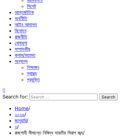
ময়মনসিংহ
সিলেট
আন্তর্জাতিক
অর্থনীতি
আইন আদালত
বিনোদন
রাজনীতি
খেলাধুলা
সম্পাদকীয়
কলাম/মতামত
অন্যান্য
শিক্ষাঙ্গন
স্বাস্থ্য
প্রযুক্তি
Search for:
Home
২০২৬
জানুয়ারি
৩
রাজশাহী সীমান্তে নিষিদ্ধ ভারতীয় সিরাপ জব্দ