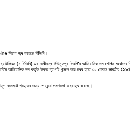
eine সিরাপ জব্দ করেছে বিজিবি।
াহী ব্যাটালিয়ন (১ বিজিবি) এর অধীনস্থ ইউসুফপুর বিওপি’র আভিযানিক দল গোপন সংবাদের 
িবি’র আভিযানিক দল কর্তৃক উক্ত ব্যাগটি খুললে তার মধ্য হতে ৩০ বোতল ভারতীয় Cod
নুগ ব্যবস্থা গ্রহনের জন্য গোয়েন্দা তৎপরতা অব্যাহত রয়েছে।