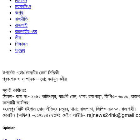
বিনোদন
ময়মনসিংহ
রংপুর
রাজনীতি
রাজশাহী
রাজশাহীর খবর
লীড
শিক্ষাঙ্গন
স্বাস্থ্য
উপদেষ্টা -মোঃ তানভীর রেজা সিদ্দিকী
প্রকাশক ও সম্পাদক – মো: হুমায়ুন কবীর
স্থায়ী কার্যালয়:
ঠিকানা- বাসা নং- ১১৬২ ভাটাপাড়া, ফাল্গুনী লেন, থানা: রাজপাড়া, জিপিও- ৬০০০, রাজ
অস্থায়ী কার্যালয়:
বহরমপুর সিটি বাইপাস মোড় ঐতিহ্য চত্বর, থানা: রাজপাড়া, জিপিও-৬০০০, রাজশাহী।
মোবাইল (অফিস) -০১৭১৮৫৪২৩৭৫ মেইল আইডি- rajnews24hk@gmail.
Opinion