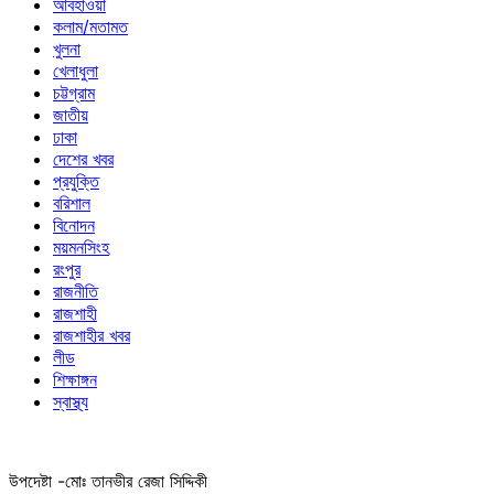
আবহাওয়া
কলাম/মতামত
খুলনা
খেলাধুলা
চট্টগ্রাম
জাতীয়
ঢাকা
দেশের খবর
প্রযুক্তি
বরিশাল
বিনোদন
ময়মনসিংহ
রংপুর
রাজনীতি
রাজশাহী
রাজশাহীর খবর
লীড
শিক্ষাঙ্গন
স্বাস্থ্য
উপদেষ্টা -মোঃ তানভীর রেজা সিদ্দিকী