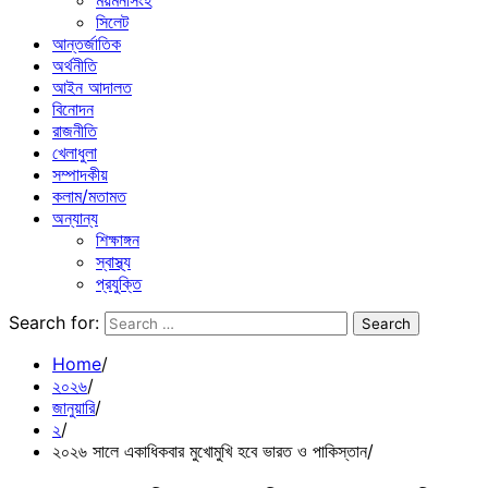
ময়মনসিংহ
সিলেট
আন্তর্জাতিক
অর্থনীতি
আইন আদালত
বিনোদন
রাজনীতি
খেলাধুলা
সম্পাদকীয়
কলাম/মতামত
অন্যান্য
শিক্ষাঙ্গন
স্বাস্থ্য
প্রযুক্তি
Search for:
Home
২০২৬
জানুয়ারি
২
২০২৬ সালে একাধিকবার মুখোমুখি হবে ভারত ও পাকিস্তান