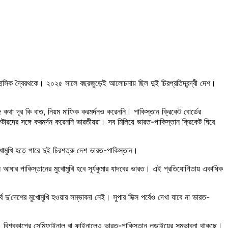
হাসিক দ্বৈরথকে। ২০২৫ সালে বছরজুড়েই আলোচনায় ছিল দুই চিরপ্রতিদ্বন্দ্বী দেশ।
ে কথা দূর কি বাত, নিয়ম মাফিক করমর্দনও করেননি। পাকিস্তান ক্রিকেট বোর্ডের
টারদের সঙ্গে করমর্দন করেননি ভারতীয়রা। সব মিলিয়ে ভারত-পাকিস্তান ক্রিকেট ঘিরে
োমুখি হতে পারে দুই চিরশত্রু দেশ ভারত-পাকিস্তান।
 আঘার পাকিস্তানের মুখোমুখি হবে সূর্যকুমার যাদবের ভারত। এই প্রতিযোগিতায় একাধিক
দু’দেশের মুখোমুখি হওয়ার সম্ভাবনা নেই। সুপার সিক্স পর্বেও দেখা যাবে না ভারত-
ে। বিশ্বকাপের সেমিফাইনাল বা ফাইনালেও ভারত-পাকিস্তান লড়াইয়ের সম্ভাবনা থাকছে।