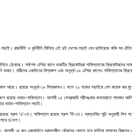
ার লড়াই। রাজনীতি ও কূটনীতি মিলিয়ে এই দুই দেশের লড়াই যেন ছাপিয়েছে বাকি সব ঐতি
নিতে ঠেকেছে। সর্বশেষ এশিয়া কাপে ভারতীয় ক্রিকেটাররা পাকিস্তানের ক্রিকেটারদের সঙ্গ
 ভারত। নারীদের একদিনের বিশ্বকাপ এবং অনূর্ধ্ব-১৯ এশিয়া কাপেও পাকিস্তানের ক্রিকে
িশ্বকাপ আছে। রয়েছে অনূর্ধ্ব-১৯ বিশ্বকাপও। ফলে ২২ গজের লড়াইয়ে বেশ কয়েক বার মুখ
্রুপে রয়েছে ভারত-পাকিস্তান। আগামী ১৫ ফেব্রুয়ারি শ্রীলঙ্কার কলম্বোতে সালমান আলি
পারে ভারত-পাকিস্তান লড়াই।
ছে গ্রুপ ‘এ’-তে। পাকিস্তান রয়েছে গ্রুপ ‘বি’-তে। প্রস্তাবিত সূচি অনুযায়ী লিগ পর্বে 
 পারে দু’দেশ।
্চিত। আগামী ১৪ জুন এজবাস্টনে হরমনপ্রীত কৌরদের খেলতে হবে ফাতিমা সানাদের বিরুদ্ধ