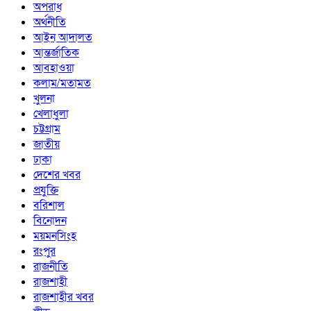
অপরাধ
অর্থনীতি
আইন আদালত
আন্তর্জাতিক
আবহাওয়া
কলাম/মতামত
খুলনা
খেলাধুলা
চট্টগ্রাম
জাতীয়
ঢাকা
দেশের খবর
প্রযুক্তি
বরিশাল
বিনোদন
ময়মনসিংহ
রংপুর
রাজনীতি
রাজশাহী
রাজশাহীর খবর