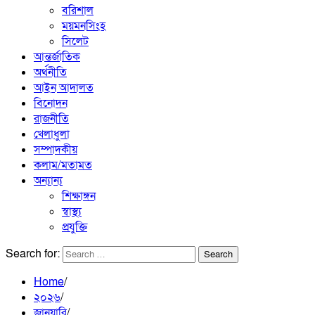
বরিশাল
ময়মনসিংহ
সিলেট
আন্তর্জাতিক
অর্থনীতি
আইন আদালত
বিনোদন
রাজনীতি
খেলাধুলা
সম্পাদকীয়
কলাম/মতামত
অন্যান্য
শিক্ষাঙ্গন
স্বাস্থ্য
প্রযুক্তি
Search for:
Home
২০২৬
জানুয়ারি