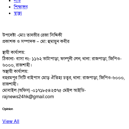
লীড
শিক্ষাঙ্গন
স্বাস্থ্য
উপদেষ্টা -মোঃ তানভীর রেজা সিদ্দিকী
প্রকাশক ও সম্পাদক – মো: হুমায়ুন কবীর
স্থায়ী কার্যালয়:
ঠিকানা- বাসা নং- ১১৬২ ভাটাপাড়া, ফাল্গুনী লেন, থানা: রাজপাড়া, জিপিও-
৬০০০, রাজশাহী।
অস্থায়ী কার্যালয়:
বহরমপুর সিটি বাইপাস মোড় ঐতিহ্য চত্বর, থানা: রাজপাড়া, জিপিও-৬০০০,
রাজশাহী।
মোবাইল (অফিস) -০১৭১৮৫৪২৩৭৫ মেইল আইডি-
rajnews24hk@gmail.com
Opinion
View All