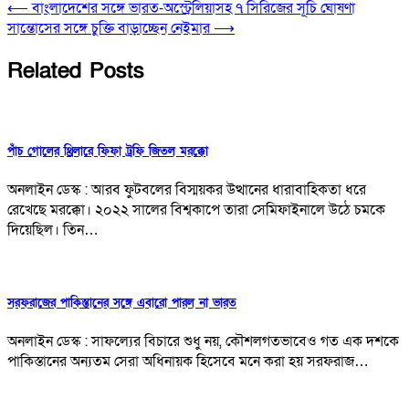
⟵
বাংলাদেশের সঙ্গে ভারত-অস্ট্রেলিয়াসহ ৭ সিরিজের সূচি ঘোষণা
সান্তোসের সঙ্গে চুক্তি বাড়াচ্ছেন নেইমার
⟶
Related Posts
পাঁচ গোলের থ্রিলারে ফিফা ট্রফি জিতল মরক্কো
অনলাইন ডেস্ক : আরব ফুটবলের বিস্ময়কর উত্থানের ধারাবাহিকতা ধরে
রেখেছে মরক্কো। ২০২২ সালের বিশ্বকাপে তারা সেমিফাইনালে উঠে চমকে
দিয়েছিল। তিন…
সরফরাজের পাকিস্তানের সঙ্গে এবারো পারল না ভারত
অনলাইন ডেস্ক : সাফল্যের বিচারে শুধু নয়, কৌশলগতভাবেও গত এক দশকে
পাকিস্তানের অন্যতম সেরা অধিনায়ক হিসেবে মনে করা হয় সরফরাজ…