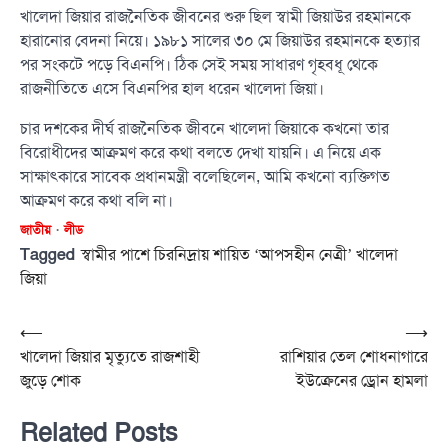
খালেদা জিয়ার রাজনৈতিক জীবনের শুরু ছিল স্বামী জিয়াউর রহমানকে
হারানোর বেদনা নিয়ে। ১৯৮১ সালের ৩০ মে জিয়াউর রহমানকে হত্যার
পর সংকটে পড়ে বিএনপি। ঠিক সেই সময় সাধারণ গৃহবধূ থেকে
রাজনীতিতে এসে বিএনপির হাল ধরেন খালেদা জিয়া।
চার দশকের দীর্ঘ রাজনৈতিক জীবনে খালেদা জিয়াকে কখনো তার
বিরোধীদের আক্রমণ করে কথা বলতে দেখা যায়নি। এ নিয়ে এক
সাক্ষাৎকারে সাবেক প্রধানমন্ত্রী বলেছিলেন, আমি কখনো ব্যক্তিগত
আক্রমণ করে কথা বলি না।
জাতীয়
লীড
Tagged
স্বামীর পাশে চিরনিদ্রায় শায়িত ‘আপসহীন নেত্রী’ খালেদা
জিয়া
Post
⟵
⟶
খালেদা জিয়ার মৃত্যুতে রাজশাহী
রাশিয়ার তেল শোধনাগারে
navigation
জুড়ে শোক
ইউক্রেনের ড্রোন হামলা
Related Posts