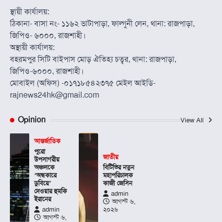
স্থায়ী কার্যালয়:
ঠিকানা- বাসা নং- ১১৬২ ভাটাপাড়া, ফাল্গুনী লেন, থানা: রাজপাড়া,
জিপিও- ৬০০০, রাজশাহী।
অস্থায়ী কার্যালয়:
বহরমপুর সিটি বাইপাস মোড় ঐতিহ্য চত্বর, থানা: রাজপাড়া,
জিপিও-৬০০০, রাজশাহী।
মোবাইল (অফিস) -০১৭১৮৫৪২৩৭৫ মেইল আইডি-
rajnews24hk@gmail.com
Opinion
View All
আন্তর্জাতিক
পুরো
জাতীয়
উপসাগরীয়
অঞ্চলকে
বিটিভির নতুন
‘অন্ধকারে
মহাপরিচালক
ডুবিয়ে’
কাজী জেসিন
দেওয়ার হুমকি
admin
ইরানের
আগস্ট ৬,
admin
২০২৬
আগস্ট ৬,