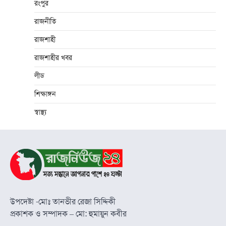
রংপুর
রাজনীতি
রাজশাহী
রাজশাহীর খবর
লীড
শিক্ষাঙ্গন
স্বাস্থ্য
উপদেষ্টা -মোঃ তানভীর রেজা সিদ্দিকী
প্রকাশক ও সম্পাদক – মো: হুমায়ুন কবীর