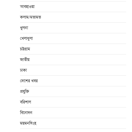
আবহাওয়া
কলাম/মতামত
খুলনা
খেলাধুলা
চট্টগ্রাম
জাতীয়
ঢাকা
দেশের খবর
প্রযুক্তি
বরিশাল
বিনোদন
ময়মনসিংহ