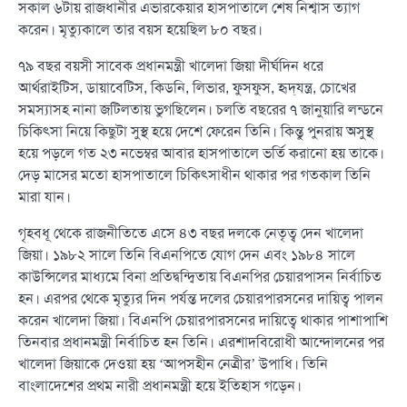
সকাল ৬টায় রাজধানীর এভারকেয়ার হাসপাতালে শেষ নিশ্বাস ত্যাগ
করেন। মৃত্যুকালে তার বয়স হয়েছিল ৮০ বছর।
৭৯ বছর বয়সী সাবেক প্রধানমন্ত্রী খালেদা জিয়া দীর্ঘদিন ধরে
আর্থরাইটিস, ডায়াবেটিস, কিডনি, লিভার, ফুসফুস, হৃদ্‌যন্ত্র, চোখের
সমস্যাসহ নানা জটিলতায় ভুগছিলেন। চলতি বছরের ৭ জানুয়ারি লন্ডনে
চিকিৎসা নিয়ে কিছুটা সুস্থ হয়ে দেশে ফেরেন তিনি। কিন্তু পুনরায় অসুস্থ
হয়ে পড়লে গত ২৩ নভেম্বর আবার হাসপাতালে ভর্তি করানো হয় তাকে।
দেড় মাসের মতো হাসপাতালে চিকিৎসাধীন থাকার পর গতকাল তিনি
মারা যান।
গৃহবধূ থেকে রাজনীতিতে এসে ৪৩ বছর দলকে নেতৃত্ব দেন খালেদা
জিয়া। ১৯৮২ সালে তিনি বিএনপিতে যোগ দেন এবং ১৯৮৪ সালে
কাউন্সিলের মাধ্যমে বিনা প্রতিদ্বন্দ্বিতায় বিএনপির চেয়ারপাসন নির্বাচিত
হন। এরপর থেকে মৃত্যুর দিন পর্যন্ত দলের চেয়ারপারসনের দায়িত্ব পালন
করেন খালেদা জিয়া। বিএনপি চেয়ারপারসনের দায়িত্বে থাকার পাশাপাশি
তিনবার প্রধানমন্ত্রী নির্বাচিত হন তিনি। এরশাদবিরোধী আন্দোলনের পর
খালেদা জিয়াকে দেওয়া হয় ‘আপসহীন নেত্রীর’ উপাধি। তিনি
বাংলাদেশের প্রথম নারী প্রধানমন্ত্রী হয়ে ইতিহাস গড়েন।