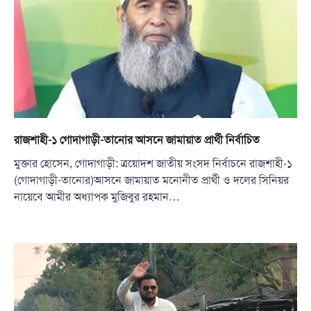
রাজশাহী-১ গোদাগাড়ী-তানোর আসনে জামায়াত প্রার্থী নির্বাচিত
মুক্তার হোসেন, গোদাগাড়ী: ত্রয়োদশ জাতীয় সংসদ নির্বাচনে রাজশাহী-১
(গোদাগাড়ী-তানোর)আসনে জামায়াত মনোনীত প্রার্থী ও দলের সিনিয়র
নায়েবে আমীর অধ্যাপক মুজিবুর রহমান…