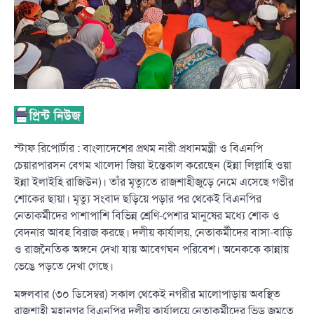
স্টাফ রিপোর্টার : বাংলাদেশের প্রথম নারী প্রধানমন্ত্রী ও বিএনপি
চেয়ারপারসন বেগম খালেদা জিয়া ইন্তেকাল করেছেন (ইন্না লিল্লাহি ওয়া
ইন্না ইলাইহি রাজিউন)। তাঁর মৃত্যুতে রাজশাহীজুড়ে নেমে এসেছে গভীর
শোকের ছায়া। মৃত্যু সংবাদ ছড়িয়ে পড়ার পর থেকেই বিএনপির
নেতাকর্মীদের পাশাপাশি বিভিন্ন শ্রেণি-পেশার মানুষের মধ্যে শোক ও
বেদনার আবহ বিরাজ করছে। দলীয় কার্যালয়, নেতাকর্মীদের বাসা-বাড়ি
ও রাজনৈতিক অঙ্গনে দেখা যায় আবেগঘন পরিবেশ। অনেককে কান্নায়
ভেঙে পড়তে দেখা গেছে।
মঙ্গলবার (৩০ ডিসেম্বর) সকাল থেকেই নগরীর মালোপাড়ায় অবস্থিত
রাজশাহী মহানগর বিএনপির দলীয় কার্যালয়ে নেতাকর্মীদের ভিড় জমতে