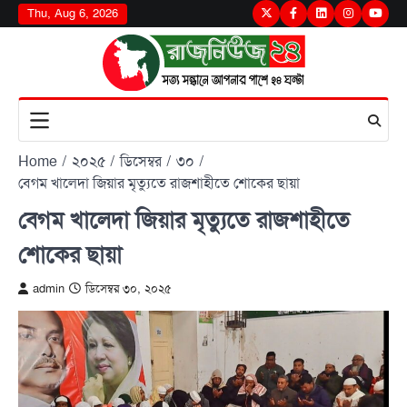
Skip
Thu, Aug 6, 2026
Twitter
Facebook
LinkedIn
Instagram
youtu
to
content
Home
২০২৫
ডিসেম্বর
৩০
বেগম খালেদা জিয়ার মৃত্যুতে রাজশাহীতে শোকের ছায়া
বেগম খালেদা জিয়ার মৃত্যুতে রাজশাহীতে
শোকের ছায়া
admin
ডিসেম্বর ৩০, ২০২৫