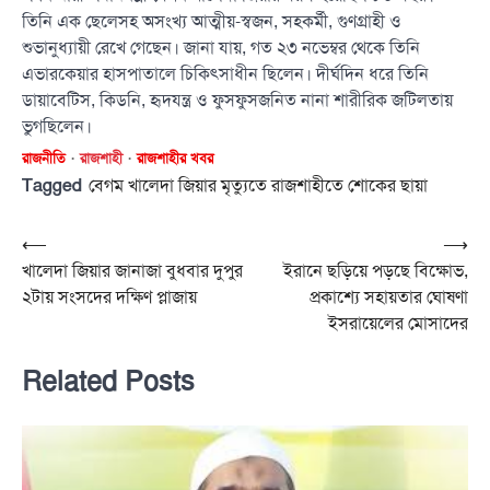
তিনি এক ছেলেসহ অসংখ্য আত্মীয়-স্বজন, সহকর্মী, গুণগ্রাহী ও
শুভানুধ্যায়ী রেখে গেছেন। জানা যায়, গত ২৩ নভেম্বর থেকে তিনি
এভারকেয়ার হাসপাতালে চিকিৎসাধীন ছিলেন। দীর্ঘদিন ধরে তিনি
ডায়াবেটিস, কিডনি, হৃদযন্ত্র ও ফুসফুসজনিত নানা শারীরিক জটিলতায়
ভুগছিলেন।
রাজনীতি
রাজশাহী
রাজশাহীর খবর
Tagged
বেগম খালেদা জিয়ার মৃত্যুতে রাজশাহীতে শোকের ছায়া
Post
⟵
⟶
খালেদা জিয়ার জানাজা বুধবার দুপুর
ইরানে ছড়িয়ে পড়ছে বিক্ষোভ,
navigation
২টায় সংসদের দক্ষিণ প্লাজায়
প্রকাশ্যে সহায়তার ঘোষণা
ইসরায়েলের মোসাদের
Related Posts