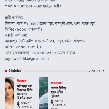
উপদেষ্টা -মোঃ তানভীর রেজা সিদ্দিকী
প্রকাশক ও সম্পাদক – মো: হুমায়ুন কবীর
স্থায়ী কার্যালয়:
ঠিকানা- বাসা নং- ১১৬২ ভাটাপাড়া, ফাল্গুনী লেন, থানা: রাজপাড়া,
জিপিও- ৬০০০, রাজশাহী।
অস্থায়ী কার্যালয়:
বহরমপুর সিটি বাইপাস মোড় ঐতিহ্য চত্বর, থানা: রাজপাড়া,
জিপিও-৬০০০, রাজশাহী।
মোবাইল (অফিস) -০১৭১৮৫৪২৩৭৫ মেইল আইডি-
rajnews24hk@gmail.com
Opinion
View All
বিনোদন
আবহাওয়া
আট বছর পর
দেশের বিভিন্ন
ফিরছেন প্রীতি,
স্থানে বৃষ্টির
জানালেন
পূর্বাভাস
বিরতির কারণ
admin
admin
আগস্ট ৬,
আগস্ট ৬,
২০২৬