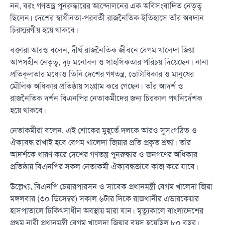
নন, বরং গণতন্ত্র পুনরুদ্ধারের আন্দোলনের এক অবিসংবাদিত নেতৃত্ব
ছিলেন। দেশের স্বাধীনতা-পরবর্তী রাজনৈতিক ইতিহাসে তাঁর অবদান
চিরস্মরণীয় হয়ে থাকবে।
বক্তারা আরও বলেন, দীর্ঘ রাজনৈতিক জীবনে বেগম খালেদা জিয়া
আপসহীন নেতৃত্ব, দৃঢ় মনোবল ও সাহসিকতার পরিচয় দিয়েছেন। নানা
প্রতিকূলতার মধ্যেও তিনি দেশের গণতন্ত্র, ভোটাধিকার ও মানুষের
মৌলিক অধিকার প্রতিষ্ঠায় সংগ্রাম করে গেছেন। তাঁর আদর্শ ও
রাজনৈতিক দর্শন বিএনপির নেতাকর্মীদের জন্য চিরকাল পথনির্দেশক
হয়ে থাকবে।
নেতাকর্মীরা বলেন, এই শোকের মুহূর্তে দলকে আরও সুসংগঠিত ও
ঐক্যবদ্ধ রাখাই হবে বেগম খালেদা জিয়ার প্রতি প্রকৃত শ্রদ্ধা। তাঁর
আদর্শকে ধারণ করে দেশের গণতন্ত্র পুনরুদ্ধার ও জনগণের অধিকার
প্রতিষ্ঠায় বিএনপির সকল নেতাকর্মী ঐক্যবদ্ধভাবে কাজ করে যাবে।
উল্লেখ্য, বিএনপি চেয়ারপারসন ও সাবেক প্রধানমন্ত্রী বেগম খালেদা জিয়া
মঙ্গলবার (৩০ ডিসেম্বর) সকাল ৬টার দিকে রাজধানীর এভারকেয়ার
হাসপাতালে চিকিৎসাধীন অবস্থায় মারা যান। মৃত্যুকালে বাংলাদেশের
প্রথম নারী প্রধানমন্ত্রী বেগম খালেদা জিয়ার বয়স হয়েছিল ৮০ বছর।