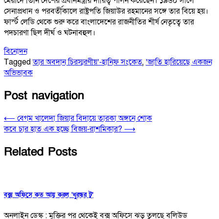
মেয়াদে তিনি দেশের প্রধানমন্ত্রীর দায়িত্ব পালন করেছেন। ১৯৬০ সালে
সেনাপ্রধান ও পরবর্তীকালে রাষ্ট্রপতি জিয়াউর রহমানের সঙ্গে তার বিয়ে হয়।
ফার্স্ট লেডি থেকে শুরু করে বাংলাদেশের রাজনীতির শীর্ষ নেতৃত্বে তার
পদচারণা ছিল দীর্ঘ ও ঘটনাবহুল।
বিনোদন
Tagged
তার অবদান চিরস্মরণীয়’-হানিফ সংকেত
,
‘জাতি হারিয়েছে একজন
অভিভাবক
Post navigation
⟵
বেগম খালেদা জিয়ার বিদায়ে তারকা অঙ্গনে শোক
কবে চার হাত এক হচ্ছে বিজয়-রাশমিকার?
⟶
Related Posts
বক্স অফিসে কত আয় করল ‘ধুরন্ধর টু’
অনলাইন ডেস্ক : মুক্তির পর থেকেই বক্স অফিসে ঝড় তুলছে বলিউড