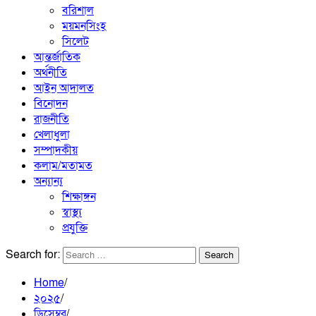
বরিশাল
ময়মনসিংহ
সিলেট
আন্তর্জাতিক
অর্থনীতি
আইন আদালত
বিনোদন
রাজনীতি
খেলাধুলা
সম্পাদকীয়
কলাম/মতামত
অন্যান্য
শিক্ষাঙ্গন
স্বাস্থ্য
প্রযুক্তি
Search for:
Home
২০২৫
ডিসেম্বর