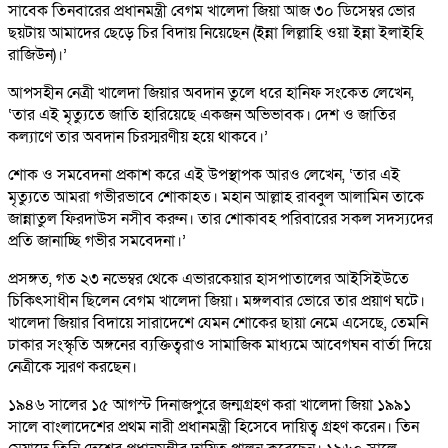
সাবেক তিনবারের প্রধানমন্ত্রী বেগম খালেদা জিয়া আজ ৩০ ডিসেম্বর ভোর
ছয়টায় আমাদের ছেড়ে চির বিদায় নিয়েছেন (ইন্না লিল্লাহি ওয়া ইন্না ইলাইহি
রাজিউন)।’
আপসহীন নেত্রী খালেদা জিয়ার অবদান তুলে ধরে হানিফ সংকেত লেখেন,
‘তার এই মৃত্যুতে জাতি হারিয়েছে একজন অভিভাবক। দেশ ও জাতির
কল্যাণে তার অবদান চিরস্মরণীয় হয়ে থাকবে।’
শোক ও সমবেদনা প্রকাশ করে এই উপস্থাপক আরও লেখেন, ‘তার এই
মৃত্যুতে আমরা গভীরভাবে শোকাহত। মহান আল্লাহ রাব্বুল আলামিন তাকে
জান্নাতুল ফিরদাউস নসীব করুন। তার শোকাবহ পরিবারের সকল সদস্যদের
প্রতি জানাচ্ছি গভীর সমবেদনা।’
প্রসঙ্গত, গত ২৩ নভেম্বর থেকে এভারকেয়ার হাসপাতালের আইসিইউতে
চিকিৎসাধীন ছিলেন বেগম খালেদা জিয়া। মঙ্গলবার ভোরে তার প্রয়াণ ঘটে।
খালেদা জিয়ার বিদায়ে সারাদেশে যেমন শোকের ছায়া নেমে এসেছে, তেমনি
ঢাকার সংস্কৃতি অঙ্গনের ব্যক্তিত্বরাও সামাজিক মাধ্যমে আবেগঘন বার্তা দিয়ে
নেত্রীকে স্মরণ করছেন।
১৯৪৬ সালের ১৫ আগস্ট দিনাজপুরে জন্মগ্রহণ করা খালেদা জিয়া ১৯৯১
সালে বাংলাদেশের প্রথম নারী প্রধানমন্ত্রী হিসেবে দায়িত্ব গ্রহণ করেন। তিন