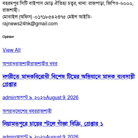
বহরমপুর সিটি বাইপাস মোড় ঐতিহ্য চত্বর, থানা: রাজপাড়া, জিপিও-৬০০০,
রাজশাহী।
মোবাইল (অফিস) -০১৭১৮৫৪২৩৭৫ মেইল আইডি-
rajnews24hk@gmail.com
Opinion
View All
অপরাধ
রাজশাহী
রাজশাহীর খবর
নগরীতে মাদকবিরোধী বিশেষ টিমের অভিযানে মাদক ব্যবসায়ী
গ্রেপ্তার
admin
আগস্ট ৯, ২০২৬
August 9, 2026
অপরাধ
দেশের খবর
রাজশাহী
নিয়ামতপুরে চায়ের স্টলে গাঁজা বিক্রি, গ্রেপ্তার ১
admin
আগস্ট ৯, ২০২৬
August 9, 2026