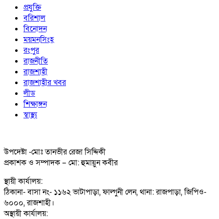
প্রযুক্তি
বরিশাল
বিনোদন
ময়মনসিংহ
রংপুর
রাজনীতি
রাজশাহী
রাজশাহীর খবর
লীড
শিক্ষাঙ্গন
স্বাস্থ্য
উপদেষ্টা -মোঃ তানভীর রেজা সিদ্দিকী
প্রকাশক ও সম্পাদক – মো: হুমায়ুন কবীর
স্থায়ী কার্যালয়:
ঠিকানা- বাসা নং- ১১৬২ ভাটাপাড়া, ফাল্গুনী লেন, থানা: রাজপাড়া, জিপিও-
৬০০০, রাজশাহী।
অস্থায়ী কার্যালয়: