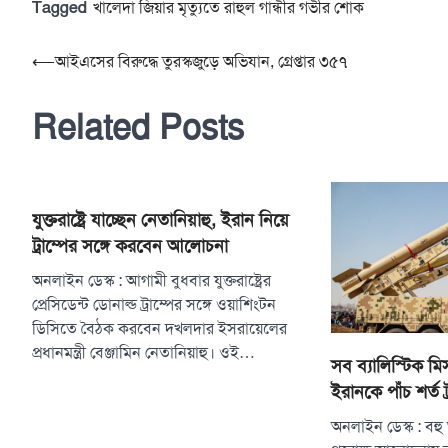
Tagged
খালেদা জিয়ার মৃত্যুতে রাহুল গান্ধীর গভীর শোক
Post
⟵
আইএসের বিরুদ্ধে তুরস্কজুড়ে অভিযান, গ্রেপ্তার ৩৫৭
navigation
Related Posts
যুক্তরাষ্ট্রে যাচ্ছেন নেতানিয়াহু, ইরান নিয়ে
ট্রাম্পের সঙ্গে করবেন আলোচনা
অনলাইন ডেস্ক : আগামী বুধবার যুক্তরাষ্ট্রের
প্রেসিডেন্ট ডোনাল্ড ট্রাম্পের সঙ্গে ওয়াশিংটন
ডিসিতে বৈঠক করবেন দখলদার ইসরায়েলের
প্রধানমন্ত্রী বেঞ্জামিন নেতানিয়াহু। ওই…
সব ব্যালিস্টিক ম
ইরানকে পাঁচ শর্ত ট্
অনলাইন ডেস্ক : বহু