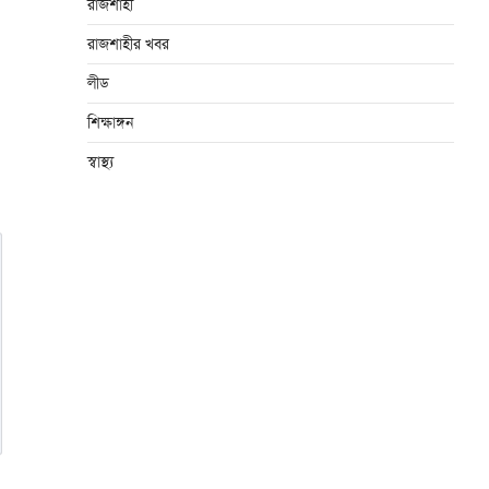
রাজশাহী
রাজশাহীর খবর
লীড
শিক্ষাঙ্গন
স্বাস্থ্য