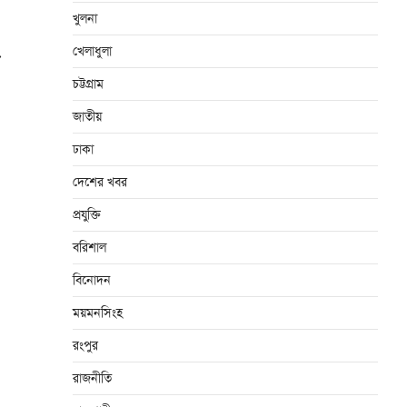
খুলনা
খেলাধুলা
⟶
চট্টগ্রাম
জাতীয়
ঢাকা
দেশের খবর
প্রযুক্তি
বরিশাল
বিনোদন
ময়মনসিংহ
রংপুর
রাজনীতি