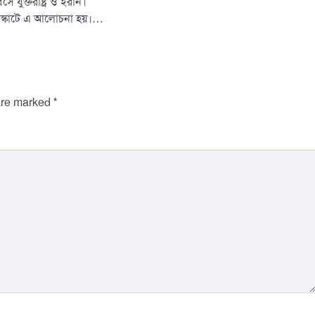
যুক্তরাষ্ট্র ও ইরান।
াস্কাটে এ আলোচনা হয়।…
*
 are marked