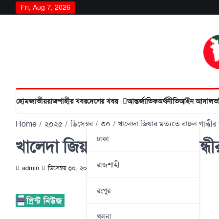
Skip
Fri, Aug 7, 2026
to
content
হোম
জাতীয়
রাজশাহীর খবর
দেশের খবর
আন্তর্জাতিক
অর্থনীতি
আইন আদালত
Home
২০২৫
ডিসেম্বর
৩০
খালেদা জিয়ার মৃত্যুতে রাহুল গান্ধ
ঢাকা
খালেদা জিয়ার মৃত্যুতে রাহুল গান্
রাজশাহী
admin
ডিসেম্বর ৩০, ২০২৫
রংপুর
খুলনা