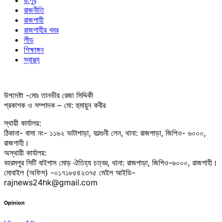
রংপুর
রাজনীতি
রাজশাহী
রাজশাহীর খবর
লীড
শিক্ষাঙ্গন
স্বাস্থ্য
উপদেষ্টা -মোঃ তানভীর রেজা সিদ্দিকী
প্রকাশক ও সম্পাদক – মো: হুমায়ুন কবীর
স্থায়ী কার্যালয়:
ঠিকানা- বাসা নং- ১১৬২ ভাটাপাড়া, ফাল্গুনী লেন, থানা: রাজপাড়া, জিপিও- ৬০০০,
রাজশাহী।
অস্থায়ী কার্যালয়:
বহরমপুর সিটি বাইপাস মোড় ঐতিহ্য চত্বর, থানা: রাজপাড়া, জিপিও-৬০০০, রাজশাহী।
মোবাইল (অফিস) -০১৭১৮৫৪২৩৭৫ মেইল আইডি-
rajnews24hk@gmail.com
Opinion