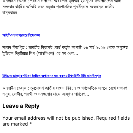
অনলাইন ডেস্ক : প্রধান উপদেষ্টা অধ্যাপক মুহাম্মদ ইউনূসের সভাপতিত্বে আজ
মঙ্গলবার রাষ্ট্রীয় অতিথি ভবন যমুনায় প্রশাসনিক পুনর্বিন্যাস সংক্রান্ত জাতীয়
বাস্তবায়ন…
আইপিএল সম্প্রচারে নিষেধাজ্ঞা
সংবাদ বিজ্ঞপ্তি : ভারতীয় ক্রিকেট বোর্ড কর্তৃক আগামী ২৬ মার্চ ২০২৬ থেকে অনুষ্ঠেয়
ইন্ডিয়ান প্রিমিয়ার লিগ (আইপিএল) এর সব খেলা…
নির্বাচনে আস্থার পরিবেশ তৈরিতে অপারেশন শুরু করবে যৌথবাহিনী: ইসি সানাউল্লাহ
অনলাইন ডেস্ক : ত্রয়োদশ জাতীয় সংসদ নির্বাচন ও গণভোটকে সামনে রেখে সাধারণ
মানুষ, ভোটার, প্রার্থী ও দলগুলোর মাঝে আস্থার পরিবেশ…
Leave a Reply
Your email address will not be published.
Required fields
are marked
*