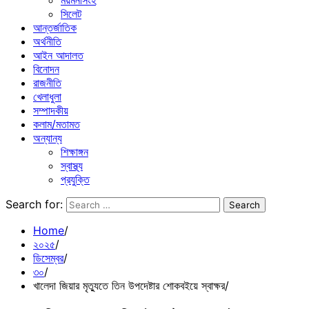
ময়মনসিংহ
সিলেট
আন্তর্জাতিক
অর্থনীতি
আইন আদালত
বিনোদন
রাজনীতি
খেলাধুলা
সম্পাদকীয়
কলাম/মতামত
অন্যান্য
শিক্ষাঙ্গন
স্বাস্থ্য
প্রযুক্তি
Search for:
Home
২০২৫
ডিসেম্বর
৩০
খালেদা জিয়ার মৃত্যুতে তিন উপদেষ্টার শোকবইয়ে স্বাক্ষর