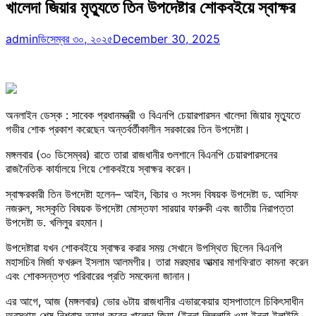
খালেদা জিয়ার মৃত্যুতে তিন উপদেষ্টার শোকবইয়ে স্বাক্ষর
admin
ডিসেম্বর ৩০, ২০২৫
December 30, 2025
অনলাইন ডেস্ক : সাবেক প্রধানমন্ত্রী ও বিএনপি চেয়ারপারসন খালেদা জিয়ার মৃত্যুতে
গভীর শোক প্রকাশ করেছেন অন্তর্বর্তীকালীন সরকারের তিন উপদেষ্টা।
মঙ্গলবার (৩০ ডিসেম্বর) রাতে তারা রাজধানীর গুলশানে বিএনপি চেয়ারপারসনের
রাজনৈতিক কার্যালয়ে গিয়ে শোকবইয়ে স্বাক্ষর করেন।
স্বাক্ষরকারী তিন উপদেষ্টা হলেন– আইন, বিচার ও সংসদ বিষয়ক উপদেষ্টা ড. আসিফ
নজরুল, সংস্কৃতি বিষয়ক উপদেষ্টা মোস্তফা সারয়ার ফারুকী এবং জাতীয় নিরাপত্তা
উপদেষ্টা ড. খলিলুর রহমান।
উপদেষ্টারা যখন শোকবইয়ে স্বাক্ষর করার সময় সেখানে উপস্থিত ছিলেন বিএনপি
মহাসচিব মির্জা ফখরুল ইসলাম আলমগীর। তারা মরহুমার আত্মার মাগফিরাত কামনা করেন
এবং শোকসন্তপ্ত পরিবারের প্রতি সমবেদনা জানান।
এর আগে, আজ (মঙ্গলবার) ভোর ৬টায় রাজধানীর এভারকেয়ার হাসপাতালে চিকিৎসাধীন
অবস্থায় শেষ নিশ্বাস ত্যাগ করেন খালেদা জিয়া (ইন্না লিল্লাহি ওয়া ইন্না ইলাইহি