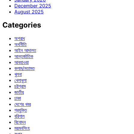
December 2025
August 2025
Categories
অপরাধ
অর্থনীতি
আইন আদালত
আন্তর্জাতিক
আবহাওয়া
কলাম/মতামত
খুলনা
খেলাধুলা
চট্টগ্রাম
জাতীয়
ঢাকা
দেশের খবর
প্রযুক্তি
বরিশাল
বিনোদন
ময়মনসিংহ