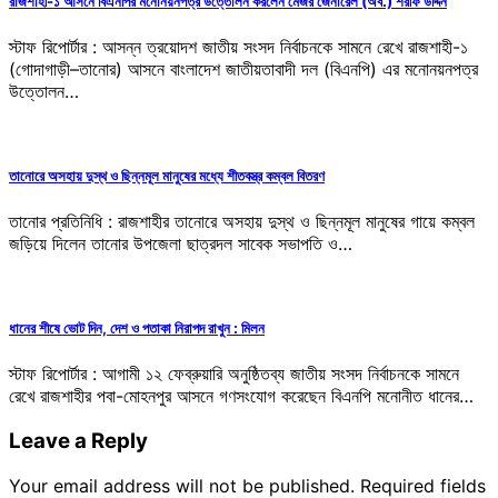
রাজশাহী-১ আসনে বিএনপির মনোনয়নপত্র উত্তোলন করলেন মেজর জেনারেল (অব.) শরীফ উদ্দিন
স্টাফ রিপোর্টার : আসন্ন ত্রয়োদশ জাতীয় সংসদ নির্বাচনকে সামনে রেখে রাজশাহী-১
(গোদাগাড়ী–তানোর) আসনে বাংলাদেশ জাতীয়তাবাদী দল (বিএনপি) এর মনোনয়নপত্র
উত্তোলন…
তানোরে অসহায় দুস্থ ও ছিন্নমূল মানুষের মধ্যে শীতবস্ত্র কম্বল বিতরণ
তানোর প্রতিনিধি : রাজশাহীর তানোরে অসহায় দুস্থ ও ছিন্নমূল মানুষের গায়ে কম্বল
জড়িয়ে দিলেন তানোর উপজেলা ছাত্রদল সাবেক সভাপতি ও…
ধানের শীষে ভোট দিন, দেশ ও পতাকা নিরাপদ রাখুন : মিলন
স্টাফ রিপোর্টার : আগামী ১২ ফেব্রুয়ারি অনুষ্ঠিতব্য জাতীয় সংসদ নির্বাচনকে সামনে
রেখে রাজশাহীর পবা-মোহনপুর আসনে গণসংযোগ করেছেন বিএনপি মনোনীত ধানের…
Leave a Reply
Your email address will not be published.
Required fields