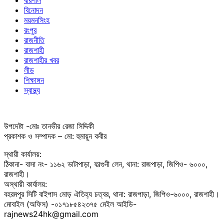
বরিশাল
বিনোদন
ময়মনসিংহ
রংপুর
রাজনীতি
রাজশাহী
রাজশাহীর খবর
লীড
শিক্ষাঙ্গন
স্বাস্থ্য
উপদেষ্টা -মোঃ তানভীর রেজা সিদ্দিকী
প্রকাশক ও সম্পাদক – মো: হুমায়ুন কবীর
স্থায়ী কার্যালয়:
ঠিকানা- বাসা নং- ১১৬২ ভাটাপাড়া, ফাল্গুনী লেন, থানা: রাজপাড়া, জিপিও- ৬০০০,
রাজশাহী।
অস্থায়ী কার্যালয়:
বহরমপুর সিটি বাইপাস মোড় ঐতিহ্য চত্বর, থানা: রাজপাড়া, জিপিও-৬০০০, রাজশাহী।
মোবাইল (অফিস) -০১৭১৮৫৪২৩৭৫ মেইল আইডি-
rajnews24hk@gmail.com