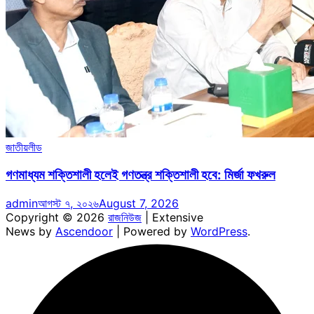
জাতীয়
লীড
গণমাধ্যম শক্তিশালী হলেই গণতন্ত্র শক্তিশালী হবে: মির্জা ফখরুল
admin
আগস্ট ৭, ২০২৬
August 7, 2026
Copyright © 2026
রাজনিউজ
| Extensive
News by
Ascendoor
| Powered by
WordPress
.