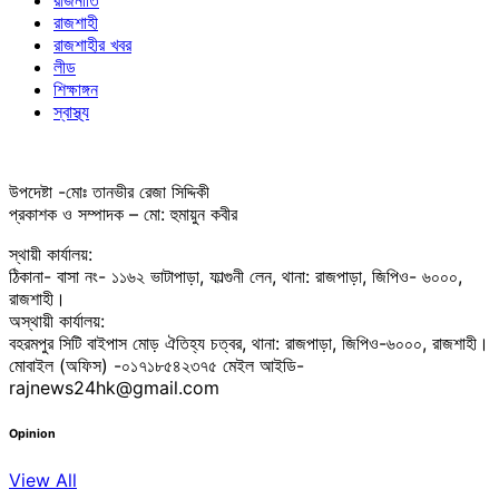
রাজনীতি
রাজশাহী
রাজশাহীর খবর
লীড
শিক্ষাঙ্গন
স্বাস্থ্য
উপদেষ্টা -মোঃ তানভীর রেজা সিদ্দিকী
প্রকাশক ও সম্পাদক – মো: হুমায়ুন কবীর
স্থায়ী কার্যালয়:
ঠিকানা- বাসা নং- ১১৬২ ভাটাপাড়া, ফাল্গুনী লেন, থানা: রাজপাড়া, জিপিও- ৬০০০,
রাজশাহী।
অস্থায়ী কার্যালয়:
বহরমপুর সিটি বাইপাস মোড় ঐতিহ্য চত্বর, থানা: রাজপাড়া, জিপিও-৬০০০, রাজশাহী।
মোবাইল (অফিস) -০১৭১৮৫৪২৩৭৫ মেইল আইডি-
rajnews24hk@gmail.com
Opinion
View All