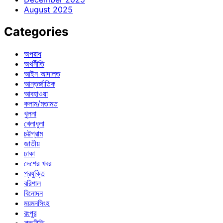
August 2025
Categories
অপরাধ
অর্থনীতি
আইন আদালত
আন্তর্জাতিক
আবহাওয়া
কলাম/মতামত
খুলনা
খেলাধুলা
চট্টগ্রাম
জাতীয়
ঢাকা
দেশের খবর
প্রযুক্তি
বরিশাল
বিনোদন
ময়মনসিংহ
রংপুর