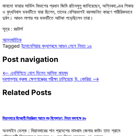
মানাদো ফায়ার সার্ভিস বিভাগের প্রধান জিমি রতিনসুলু জানিয়েছেন, অগ্নিকাণ্ডের শিকার
ও বৃদ্ধনিবাস ভবনটিতে যারা ছিলেন, তাদের বেশিরভাগই বয়সজনিত কারণে শারীরিকভাবে
দুর্বল। আগুন লাগার পর ভবনটিতে আটকা পড়েছিলেন তারা।
সূত্র : রয়টার্স
আন্তর্জাতিক
Tagged
ইন্দোনেশিয়ায় বৃদ্ধাশ্রমে আগুন লেগে নিহত ১৬
Post navigation
⟵
এনসিপিতে যোগ দিলেন আসিফ মাহমুদ
দূরপাল্লার ক্রুজ ক্ষেপণাস্ত্রের পরীক্ষা চালিয়েছে উ. কোরিয়া
⟶
Related Posts
মিয়ানমারে বিদ্রোহী নিয়ন্ত্রিত গ্রামে বড় বিস্ফোরণ, নিহত কমপক্ষে ৪৬
অনলাইন ডেস্ক : মিয়ানমারের শান প্রদেশের নামখাম জেলার কাউং তাত গ্রামে