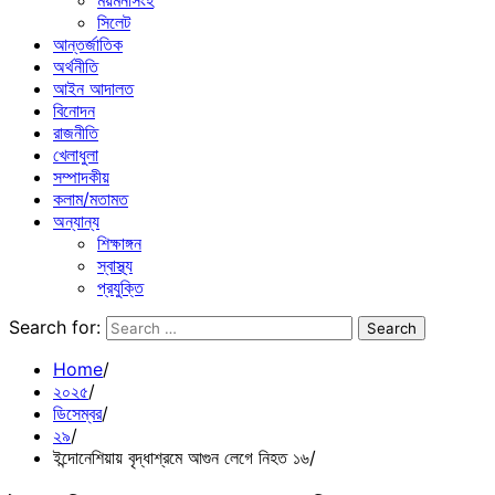
ময়মনসিংহ
সিলেট
আন্তর্জাতিক
অর্থনীতি
আইন আদালত
বিনোদন
রাজনীতি
খেলাধুলা
সম্পাদকীয়
কলাম/মতামত
অন্যান্য
শিক্ষাঙ্গন
স্বাস্থ্য
প্রযুক্তি
Search for:
Home
২০২৫
ডিসেম্বর
২৯
ইন্দোনেশিয়ায় বৃদ্ধাশ্রমে আগুন লেগে নিহত ১৬