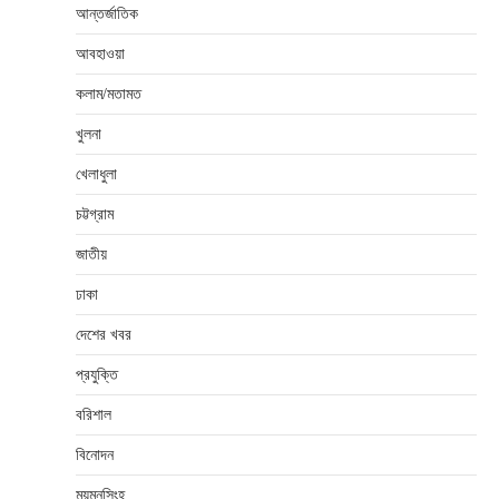
আন্তর্জাতিক
আবহাওয়া
কলাম/মতামত
খুলনা
খেলাধুলা
চট্টগ্রাম
জাতীয়
ঢাকা
দেশের খবর
প্রযুক্তি
বরিশাল
বিনোদন
ময়মনসিংহ