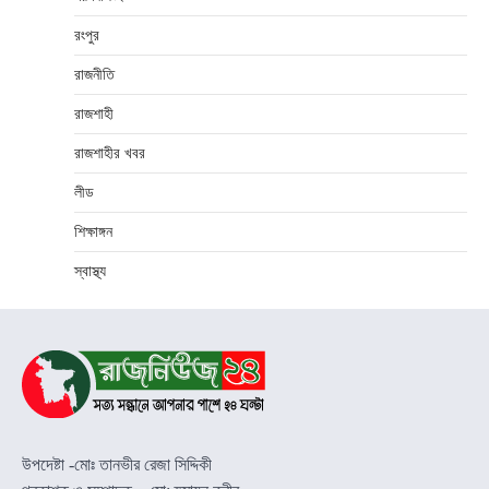
রংপুর
রাজনীতি
রাজশাহী
রাজশাহীর খবর
লীড
শিক্ষাঙ্গন
স্বাস্থ্য
উপদেষ্টা -মোঃ তানভীর রেজা সিদ্দিকী