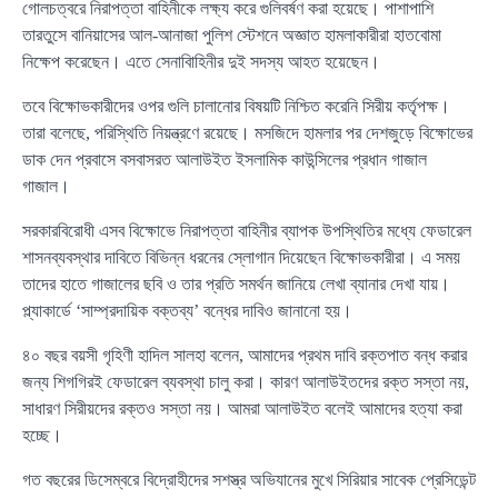
গোলচত্বরে নিরাপত্তা বাহিনীকে লক্ষ্য করে গুলিবর্ষণ করা হয়েছে। পাশাপাশি
তারতুসে বানিয়াসের আল-আনাজা পুলিশ স্টেশনে অজ্ঞাত হামলাকারীরা হাতবোমা
নিক্ষেপ করেছেন। এতে সেনাবিাহিনীর দুই সদস্য আহত হয়েছেন।
তবে বিক্ষোভকারীদের ওপর গুলি চালানোর বিষয়টি নিশ্চিত করেনি সিরীয় কর্তৃপক্ষ।
তারা বলেছে, পরিস্থিতি নিয়ন্ত্রণে রয়েছে। মসজিদে হামলার পর দেশজুড়ে বিক্ষোভের
ডাক দেন প্রবাসে বসবাসরত আলাউইত ইসলামিক কাউন্সিলের প্রধান গাজাল
গাজাল।
সরকারবিরোধী এসব বিক্ষোভে নিরাপত্তা বাহিনীর ব্যাপক উপস্থিতির মধ্যে ফেডারেল
শাসনব্যবস্থার দাবিতে বিভিন্ন ধরনের স্লোগান দিয়েছেন বিক্ষোভকারীরা। এ সময়
তাদের হাতে গাজালের ছবি ও তার প্রতি সমর্থন জানিয়ে লেখা ব্যানার দেখা যায়।
প্ল্যাকার্ডে ‘সাম্প্রদায়িক বক্তব্য’ বন্ধের দাবিও জানানো হয়।
৪০ বছর বয়সী গৃহিণী হাদিল সালহা বলেন, আমাদের প্রথম দাবি রক্তপাত বন্ধ করার
জন্য শিগগিরই ফেডারেল ব্যবস্থা চালু করা। কারণ আলাউইতদের রক্ত সস্তা নয়,
সাধারণ সিরীয়দের রক্তও সস্তা নয়। আমরা আলাউইত বলেই আমাদের হত্যা করা
হচ্ছে।
গত বছরের ডিসেম্বরে বিদ্রোহীদের সশস্ত্র অভিযানের মুখে সিরিয়ার সাবেক প্রেসিডেন্ট