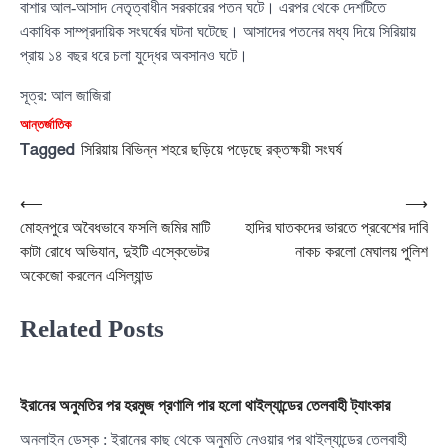
বাশার আল-আসাদ নেতৃত্বাধীন সরকারের পতন ঘটে। এরপর থেকে দেশটিতে
একাধিক সাম্প্রদায়িক সংঘর্ষের ঘটনা ঘটেছে। আসাদের পতনের মধ্য দিয়ে সিরিয়ায়
প্রায় ১৪ বছর ধরে চলা যুদ্ধের অবসানও ঘটে।
সূত্র: আল জাজিরা
আন্তর্জাতিক
Tagged
সিরিয়ায় বিভিন্ন শহরে ছড়িয়ে পড়েছে রক্তক্ষয়ী সংঘর্ষ
Post
⟵
⟶
মোহনপুরে অবৈধভাবে ফসলি জমির মাটি
হাদির ঘাতকদের ভারতে প্রবেশের দাবি
navigation
কাটা রোধে অভিযান, দুইটি এস্কেভেটর
নাকচ করলো মেঘালয় পুলিশ
অকেজো করলেন এসিল্যান্ড
Related Posts
ইরানের অনুমতির পর হরমুজ প্রণালি পার হলো থাইল্যান্ডের তেলবাহী ট্যাংকার
অনলাইন ডেস্ক : ইরানের কাছ থেকে অনুমতি নেওয়ার পর থাইল্যান্ডের তেলবাহী