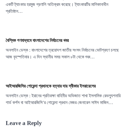
একটি ট্যাংকার হরমুজ প্রণালি অতিক্রম করেছে। ট্যাংকারটির মালিকানাধীন
প্রতিষ্ঠান…
বৈশ্বিক গণমাধ্যমে বাংলাদেশের নির্বাচনের খবর
অনলাইন ডেস্ক : বাংলাদেশের ত্রয়োদশ জাতীয় সংসদ নির্বাচনের ভোটগ্রহণ চলছে
আজ বৃহস্পতিবার। এ দিন স্থানীয় সময় সকাল ৮টা থেকে শুরু…
আইআরজিসির গোয়েন্দা প্রধানকে হত্যার দায় স্বীকার ইসরায়েলের
অনলাইন ডেস্ক : ইরানের প্রতিরক্ষা বাহিনীর অভিজাত শাখা ইসলামিক রেভল্যুশনারি
গার্ড কর্পস বা আইআরজিসি’র গোয়েন্দা প্রধান মেজর জেনারেল সাঈদ মাজিদ…
Leave a Reply