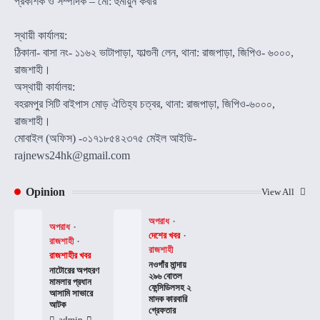
প্রকাশক ও সম্পাদক – মো: হুমায়ুন কবীর
স্থায়ী কার্যালয়:
ঠিকানা- বাসা নং- ১১৬২ ভাটাপাড়া, ফাল্গুনী লেন, থানা: রাজপাড়া, জিপিও- ৬০০০,
রাজশাহী।
অস্থায়ী কার্যালয়:
বহরমপুর সিটি বাইপাস মোড় ঐতিহ্য চত্বর, থানা: রাজপাড়া, জিপিও-৬০০০,
রাজশাহী।
মোবাইল (অফিস) -০১৭১৮৫৪২৩৭৫ মেইল আইডি-
rajnews24hk@gmail.com
Opinion
View All
অপরাধ
অপরাধ
দেশের খবর
রাজশাহী
রাজশাহী
রাজশাহীর খবর
নওগাঁর মান্দায়
নাটোরের অপহরণ
২৯৬ বোতল
মামলার প্রধান
ফেন্সিডিলসহ ২
আসামি সাভারে
মাদক কারবারি
আটক
গ্রেফতার