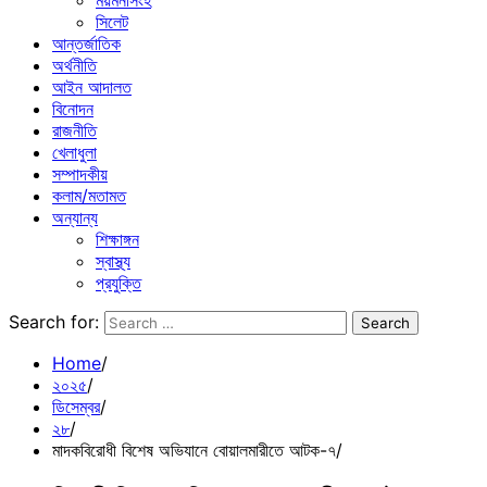
ময়মনসিংহ
সিলেট
আন্তর্জাতিক
অর্থনীতি
আইন আদালত
বিনোদন
রাজনীতি
খেলাধুলা
সম্পাদকীয়
কলাম/মতামত
অন্যান্য
শিক্ষাঙ্গন
স্বাস্থ্য
প্রযুক্তি
Search for:
Home
২০২৫
ডিসেম্বর
২৮
মাদকবিরোধী বিশেষ অভিযানে বোয়ালমারীতে আটক-৭