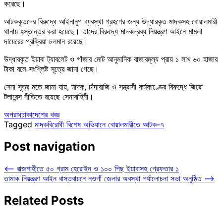
করেছে।
আটককৃতদের বিরুদ্ধে আইনানুগ ব্যবস্থা গ্রহণের জন্য উদ্ধারকৃত মাদকসহ বোয়ালমারী
থানায় হস্তান্তর করা হয়েছে। তাদের বিরুদ্ধে মাদকদ্রব্য নিয়ন্ত্রণ আইনে মামলা
দায়েরের প্রক্রিয়া চলমান রয়েছে।
উদ্ধারকৃত ইয়াবা ট্যাবলেট ও গাঁজার মোট আনুমানিক বাজারমূল্য প্রায় ১ লাখ ৬০ হাজার
টাকা বলে সংশ্লিষ্ট সূত্রে জানা গেছে।
সেনা সূত্র মতে জানা যায়, মাদক, চাঁদাবাজি ও সন্ত্রাসী কর্মকাণ্ডের বিরুদ্ধে জিরো
টলারেন্স নীতিতে রয়েছে সেনাবাহিনী।
অপরাধ
ঢাকা
দেশের খবর
Tagged
মাদকবিরোধী বিশেষ অভিযানে বোয়ালমারীতে আটক-৭
Post navigation
⟵
রাজশাহীতে ৫০ গ্রাম হেরোইন ও ১০০ পিছ ইয়াবাসহ গ্রেফতার ১
তামাক নিয়ন্ত্রণ আইন বাস্তবায়নে নওগাঁ জেলার অবস্থা পর্যালোচনা সভা অনুষ্ঠিত
⟶
Related Posts