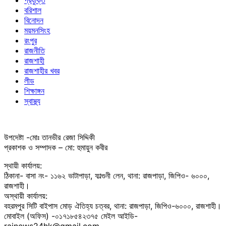
প্রযুক্তি
বরিশাল
বিনোদন
ময়মনসিংহ
রংপুর
রাজনীতি
রাজশাহী
রাজশাহীর খবর
লীড
শিক্ষাঙ্গন
স্বাস্থ্য
উপদেষ্টা -মোঃ তানভীর রেজা সিদ্দিকী
প্রকাশক ও সম্পাদক – মো: হুমায়ুন কবীর
স্থায়ী কার্যালয়:
ঠিকানা- বাসা নং- ১১৬২ ভাটাপাড়া, ফাল্গুনী লেন, থানা: রাজপাড়া, জিপিও- ৬০০০,
রাজশাহী।
অস্থায়ী কার্যালয়:
বহরমপুর সিটি বাইপাস মোড় ঐতিহ্য চত্বর, থানা: রাজপাড়া, জিপিও-৬০০০, রাজশাহী।
মোবাইল (অফিস) -০১৭১৮৫৪২৩৭৫ মেইল আইডি-