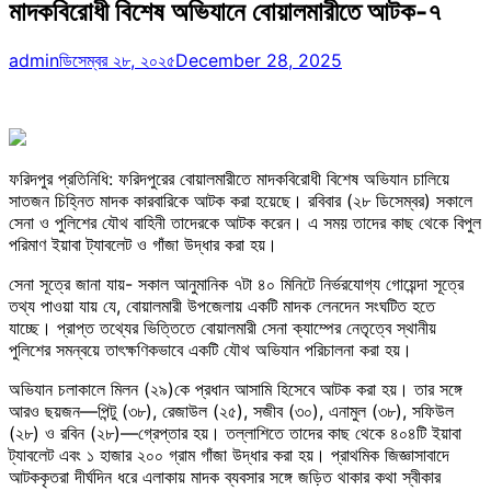
মাদকবিরোধী বিশেষ অভিযানে বোয়ালমারীতে আটক-৭
admin
ডিসেম্বর ২৮, ২০২৫
December 28, 2025
ফরিদপুর প্রতিনিধি: ফরিদপুরের বোয়ালমারীতে মাদকবিরোধী বিশেষ অভিযান চালিয়ে
সাতজন চিহ্নিত মাদক কারবারিকে আটক করা হয়েছে। রবিবার (২৮ ডিসেম্বর) সকালে
সেনা ও পুলিশের যৌথ বাহিনী তাদেরকে আটক করেন। এ সময় তাদের কাছ থেকে বিপুল
পরিমাণ ইয়াবা ট্যাবলেট ও গাঁজা উদ্ধার করা হয়।
সেনা সূত্রে জানা যায়- সকাল আনুমানিক ৭টা ৪০ মিনিটে নির্ভরযোগ্য গোয়েন্দা সূত্রে
তথ্য পাওয়া যায় যে, বোয়ালমারী উপজেলায় একটি মাদক লেনদেন সংঘটিত হতে
যাচ্ছে। প্রাপ্ত তথ্যের ভিত্তিতে বোয়ালমারী সেনা ক্যাম্পের নেতৃত্বে স্থানীয়
পুলিশের সমন্বয়ে তাৎক্ষণিকভাবে একটি যৌথ অভিযান পরিচালনা করা হয়।
অভিযান চলাকালে মিলন (২৯)কে প্রধান আসামি হিসেবে আটক করা হয়। তার সঙ্গে
আরও ছয়জন—পিন্টু (৩৮), রেজাউল (২৫), সজীব (৩০), এনামুল (৩৮), সফিউল
(২৮) ও রবিন (২৮)—গ্রেপ্তার হয়। তল্লাশিতে তাদের কাছ থেকে ৪০৪টি ইয়াবা
ট্যাবলেট এবং ১ হাজার ২০০ গ্রাম গাঁজা উদ্ধার করা হয়। প্রাথমিক জিজ্ঞাসাবাদে
আটককৃতরা দীর্ঘদিন ধরে এলাকায় মাদক ব্যবসার সঙ্গে জড়িত থাকার কথা স্বীকার