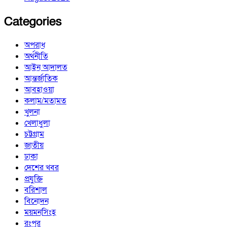
Categories
অপরাধ
অর্থনীতি
আইন আদালত
আন্তর্জাতিক
আবহাওয়া
কলাম/মতামত
খুলনা
খেলাধুলা
চট্টগ্রাম
জাতীয়
ঢাকা
দেশের খবর
প্রযুক্তি
বরিশাল
বিনোদন
ময়মনসিংহ
রংপুর