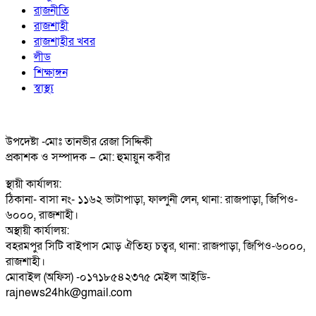
রাজনীতি
রাজশাহী
রাজশাহীর খবর
লীড
শিক্ষাঙ্গন
স্বাস্থ্য
উপদেষ্টা -মোঃ তানভীর রেজা সিদ্দিকী
প্রকাশক ও সম্পাদক – মো: হুমায়ুন কবীর
স্থায়ী কার্যালয়:
ঠিকানা- বাসা নং- ১১৬২ ভাটাপাড়া, ফাল্গুনী লেন, থানা: রাজপাড়া, জিপিও-
৬০০০, রাজশাহী।
অস্থায়ী কার্যালয়:
বহরমপুর সিটি বাইপাস মোড় ঐতিহ্য চত্বর, থানা: রাজপাড়া, জিপিও-৬০০০,
রাজশাহী।
মোবাইল (অফিস) -০১৭১৮৫৪২৩৭৫ মেইল আইডি-
rajnews24hk@gmail.com