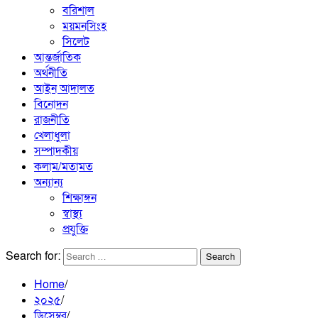
বরিশাল
ময়মনসিংহ
সিলেট
আন্তর্জাতিক
অর্থনীতি
আইন আদালত
বিনোদন
রাজনীতি
খেলাধুলা
সম্পাদকীয়
কলাম/মতামত
অন্যান্য
শিক্ষাঙ্গন
স্বাস্থ্য
প্রযুক্তি
Search for:
Home
২০২৫
ডিসেম্বর