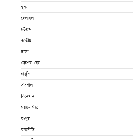
খুলনা
খেলাধুলা
চট্টগ্রাম
জাতীয়
ঢাকা
দেশের খবর
প্রযুক্তি
বরিশাল
বিনোদন
ময়মনসিংহ
রংপুর
রাজনীতি