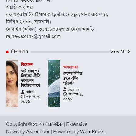
জিপিও- ৬০০০, রাজশাহী।
অস্থায়ী কার্যালয়:
বহরমপুর সিটি বাইপাস মোড় ঐতিহ্য চত্বর, থানা: রাজপাড়া,
জিপিও-৬০০০, রাজশাহী।
মোবাইল (অফিস) -০১৭১৮৫৪২৩৭৫ মেইল আইডি-
rajnews24hk@gmail.com
Opinion
View All
বিনোদন
আবহাওয়া
আট বছর পর
দেশের বিভিন্ন
ফিরছেন প্রীতি,
স্থানে বৃষ্টির
জানালেন
পূর্বাভাস
বিরতির কারণ
admin
admin
আগস্ট ৬,
আগস্ট ৬,
২০২৬
২০২৬
Copyright © 2026
রাজনিউজ
| Extensive
News by
Ascendoor
| Powered by
WordPress
.