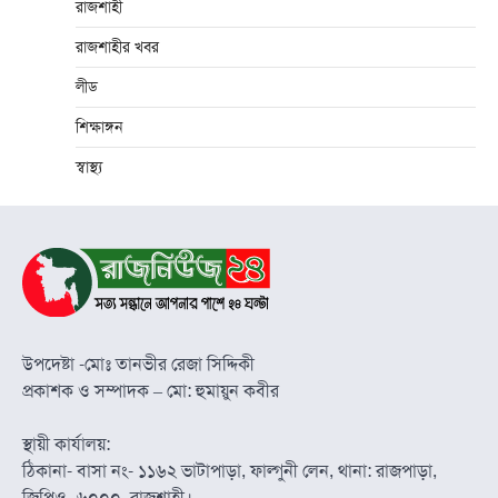
রাজশাহী
রাজশাহীর খবর
লীড
শিক্ষাঙ্গন
স্বাস্থ্য
উপদেষ্টা -মোঃ তানভীর রেজা সিদ্দিকী
প্রকাশক ও সম্পাদক – মো: হুমায়ুন কবীর
স্থায়ী কার্যালয়:
ঠিকানা- বাসা নং- ১১৬২ ভাটাপাড়া, ফাল্গুনী লেন, থানা: রাজপাড়া,