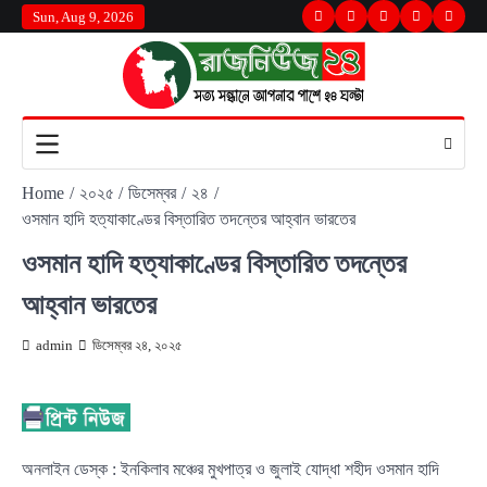
Skip
Sun, Aug 9, 2026
Twitter
Facebook
LinkedIn
Instagram
youtu
to
content
Home
২০২৫
ডিসেম্বর
২৪
ওসমান হাদি হত্যাকাণ্ডের বিস্তারিত তদন্তের আহ্বান ভারতের
ওসমান হাদি হত্যাকাণ্ডের বিস্তারিত তদন্তের
আহ্বান ভারতের
admin
ডিসেম্বর ২৪, ২০২৫
অনলাইন ডেস্ক : ইনকিলাব মঞ্চের মুখপাত্র ও জুলাই যোদ্ধা শহীদ ওসমান হাদি