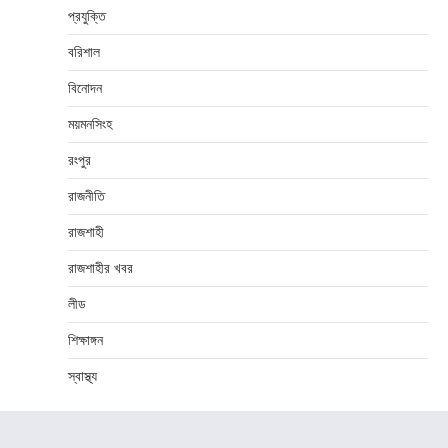
প্রযুক্তি
বরিশাল
বিনোদন
ময়মনসিংহ
রংপুর
রাজনীতি
রাজশাহী
রাজশাহীর খবর
লীড
শিক্ষাঙ্গন
স্বাস্থ্য