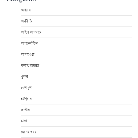
অপরাধ
অর্থনীতি
আইন আদালত
আন্তর্জাতিক
আবহাওয়া
কলাম/মতামত
খুলনা
খেলাধুলা
চট্টগ্রাম
জাতীয়
ঢাকা
দেশের খবর