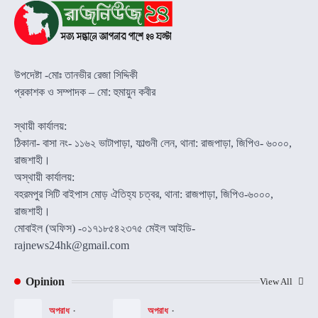
উপদেষ্টা -মোঃ তানভীর রেজা সিদ্দিকী
প্রকাশক ও সম্পাদক – মো: হুমায়ুন কবীর
স্থায়ী কার্যালয়:
ঠিকানা- বাসা নং- ১১৬২ ভাটাপাড়া, ফাল্গুনী লেন, থানা: রাজপাড়া, জিপিও- ৬০০০,
রাজশাহী।
অস্থায়ী কার্যালয়:
বহরমপুর সিটি বাইপাস মোড় ঐতিহ্য চত্বর, থানা: রাজপাড়া, জিপিও-৬০০০,
রাজশাহী।
মোবাইল (অফিস) -০১৭১৮৫৪২৩৭৫ মেইল আইডি-
rajnews24hk@gmail.com
Opinion
View All
অপরাধ
অপরাধ