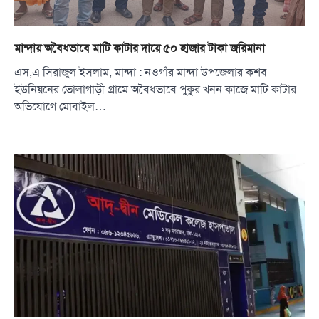
মান্দায় অবৈধভাবে মাটি কাটার দায়ে ৫০ হাজার টাকা জরিমানা
এস,এ সিরাজুল ইসলাম, মান্দা : নওগাঁর মান্দা উপজেলার কশব
ইউনিয়নের ভোলাগাড়ী গ্রামে অবৈধভাবে পুকুর খনন কাজে মাটি কাটার
অভিযোগে মোবাইল…