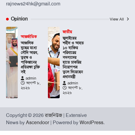
rajnews24hk@gmail.com
Opinion
View All
জাতীয়
আন্তর্জাতিক
জুলাইয়ের
আঞ্চলিক
শহীদ ও আহত
যুদ্ধের মধ্যে
১০ ব্যক্তির
সৌদি আরব,
পরিবারের
তুরস্ক ও
সদস্যদের
পাকিস্তানের
হাতে চাকরির
প্রতিরক্ষা চুক্তি
নিয়োগপত্র
সই
তুলে দিয়েছেন
প্রধানমন্ত্রী
admin
আগস্ট ৮,
admin
২০২৬
আগস্ট ৮,
২০২৬
Copyright © 2026
রাজনিউজ
| Extensive
News by
Ascendoor
| Powered by
WordPress
.