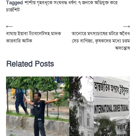
Tagged
শার্শায় গৃহবধূকে সংঘবদ্ধ ধর্ষণ: ৭ জনকে অভিযুক্ত করে
চার্জশিট
Post
⟵
⟶
বাঘায় ইয়াবা ট্যাবলেটসহ মাদক
তানোরে মৎস্যচাষের মটরে অবৈধ
navigation
কারবারি আটক
সেচ বাণিজ্য, কৃষকদের মধ্যে চরম
অসন্তোষ
Related Posts