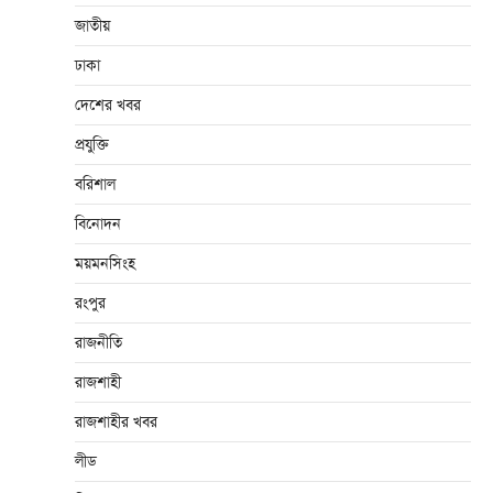
জাতীয়
ঢাকা
দেশের খবর
প্রযুক্তি
বরিশাল
বিনোদন
ময়মনসিংহ
রংপুর
রাজনীতি
রাজশাহী
রাজশাহীর খবর
লীড