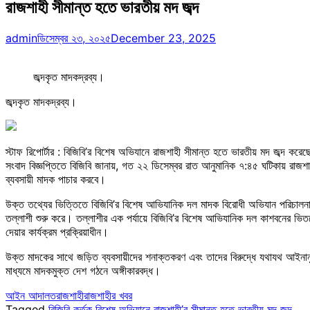
রাজশাহী সীমান্ত হতে ভারতীয় মদ জব্দ
admin
ডিসেম্বর ২৩, ২০২৫
December 23, 2025
জব্দকৃত মাদকদ্রব্য।
জব্দকৃত মাদকদ্রব্য।
স্টাফ রিপোর্টার : বিজিবি’র বিশেষ অভিযানে রাজশাহী সীমান্ত হতে ভারতীয় মদ জব্দ করে
সংবাদ বিজ্ঞপ্তিতে বিজিবি জানায়, গত ২২ ডিসেম্বর রাত আনুমানিক ৭:৪৫ ঘটিকায় রাজশ
ব্যবসায়ী মাদক পাচার করবে।
উক্ত তথ্যের ভিত্তিতে বিজিবি’র বিশেষ আভিযানিক দল মাদক বিরোধী অভিযান পরিচালন
তল্লাশী শুরু করে। তল্লাশীর এক পর্যায়ে বিজিবি’র বিশেষ আভিযানিক দল কাশবনের ভিত
দেয়ার কার্যক্রম প্রক্রিয়াধীন।
উক্ত মাদকের সাথে জড়িত ব্যবসায়ীদের শনাক্তকরণ এবং তাদের বিরুদ্ধে যথাযথ আইনানুগ 
মাধ্যমে মাদকমুক্ত দেশ গঠনে অঙ্গীকারবদ্ধ।
আইন আদালত
রাজশাহী
রাজশাহীর খবর
Tagged
বিজিবি কর্তৃক বিশেষ অভিযানে রাজশাহী’র সীমান্ত হতে ভারতীয় মদ জব্দ