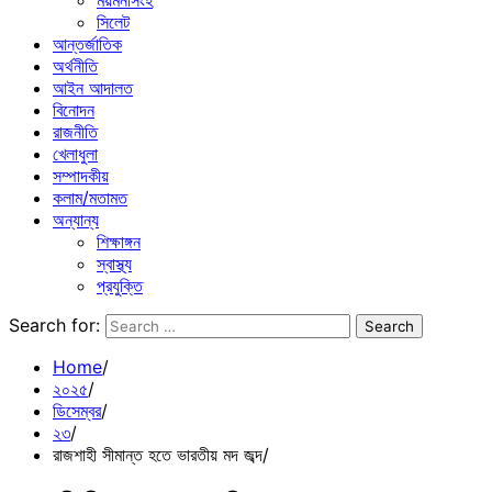
ময়মনসিংহ
সিলেট
আন্তর্জাতিক
অর্থনীতি
আইন আদালত
বিনোদন
রাজনীতি
খেলাধুলা
সম্পাদকীয়
কলাম/মতামত
অন্যান্য
শিক্ষাঙ্গন
স্বাস্থ্য
প্রযুক্তি
Search for:
Home
২০২৫
ডিসেম্বর
২৩
রাজশাহী সীমান্ত হতে ভারতীয় মদ জব্দ