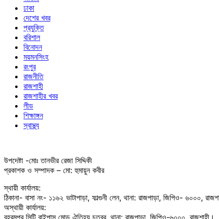
ঢাকা
দেশের খবর
প্রযুক্তি
বরিশাল
বিনোদন
ময়মনসিংহ
রংপুর
রাজনীতি
রাজশাহী
রাজশাহীর খবর
লীড
শিক্ষাঙ্গন
স্বাস্থ্য
উপদেষ্টা -মোঃ তানভীর রেজা সিদ্দিকী
প্রকাশক ও সম্পাদক – মো: হুমায়ুন কবীর
স্থায়ী কার্যালয়:
ঠিকানা- বাসা নং- ১১৬২ ভাটাপাড়া, ফাল্গুনী লেন, থানা: রাজপাড়া, জিপিও- ৬০০০, রাজ
অস্থায়ী কার্যালয়:
বহরমপুর সিটি বাইপাস মোড় ঐতিহ্য চত্বর, থানা: রাজপাড়া, জিপিও-৬০০০, রাজশাহী।